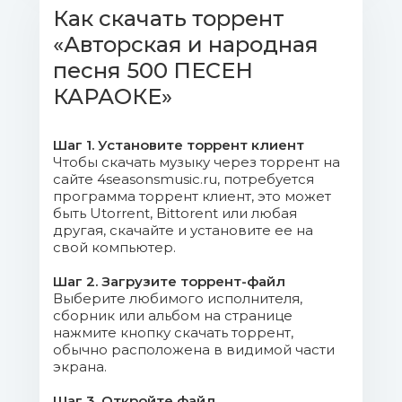
Как скачать торрент
Mb)
«Авторская и народная
Book 2-23 (120x240).png (32.12 Mb)
песня 500 ПЕСЕН
КАРАОКЕ»
Book 3-22 (120x240).png (32.39 Mb)
Book 4-21 (120x240).png (33.81 Mb)
Шаг 1. Установите торрент клиент
Чтобы скачать музыку через торрент на
сайте 4seasonsmusic.ru, потребуется
Book 5-20 (120x240).png (33.34 Mb)
программа торрент клиент, это может
быть Utorrent, Bittorent или любая
Book 6-19 (120x240).png (33.25 Mb)
другая, скачайте и установите ее на
свой компьютер.
Book 7-18 (120x240).png (32.35 Mb)
Шаг 2. Загрузите торрент-файл
Выберите любимого исполнителя,
Book 8-17 (120x240).png (33.34 Mb)
сборник или альбом на странице
нажмите кнопку скачать торрент,
Book 9-16 (120x240).png (33.37 Mb)
обычно расположена в видимой части
экрана.
Cover (120x253).png (44.76 Mb)
Шаг 3. Откройте файл