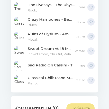
The Livesays - The Rhythm of Love and Dysfunction MP3
00:56
Rock,
Crazy Hambones - Beautiful MP3
45 мин
Blues,
Ruins of Elysium - Amphitrite: Ancient Sanctuary in the Sea MP3
75 мин
Metal,
Sweet Dream Vol.8 MP3
00:58:28
Downtempo, ChillOut, Relax, Lounge, Electronica,
Sad Radio On Cassini - The Pearl Of Chillout Vol.3 MP3
MP3
Classical Chill: Piano MP3
02:21:20
Piano,
Комментарии (0)
Добавить