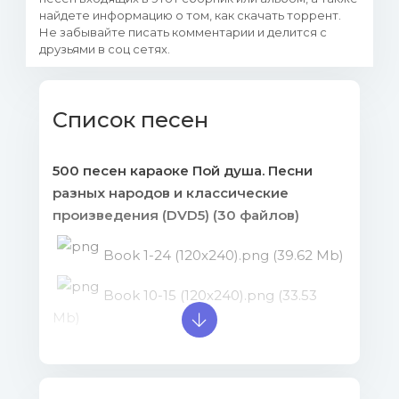
найдете информацию о том, как скачать торрент.
Не забывайте писать комментарии и делится с
друзьями в соц сетях.
Список песен
500 песен караоке Пой душа. Песни
разных народов и классические
произведения (DVD5) (30 файлов)
Book 1-24 (120x240).png (39.62 Mb)
Book 10-15 (120x240).png (33.53
Mb)
Book 11-14 (120x240).png (32.91 Mb)
Book 12-13 (120x240).png (33.83