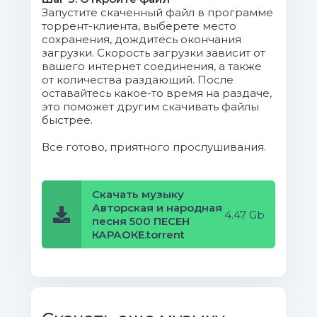
Запустите скаченный файл в программе
Cover.png (659.11 Kb)
торрент-клиента, выберете место
сохранения, дождитесь окончания
Disk.png (19.74 Mb)
загрузки. Скорость загрузки зависит от
вашего интернет соединения, а также
от количества раздающий. После
оставайтесь какое-то время на раздаче,
это поможет другим скачивать файлы
быстрее.
Все готово, приятного прослушивания.
Скачать музыку
Авторская и народная
4.47 Gb
песня 500 ПЕСЕН
КАРАОКЕ.torrent