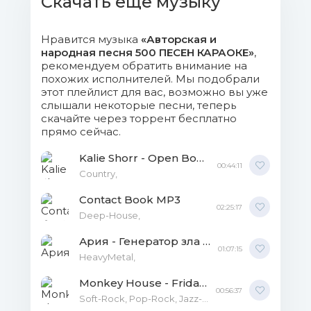
Скачать еще музыку
Нравится музыка
«Авторская и
народная песня 500 ПЕСЕН КАРАОКЕ»
,
рекомендуем обратить внимание на
похожих исполнителей. Мы подобрали
этот плейлист для вас, возможно вы уже
слышали некоторые песни, теперь
скачайте через торрент бесплатно
прямо сейчас.
Kalie Shorr - Open Book MP3
00:44:11
Country,
Contact Book MP3
02:25:17
Deep-House,
Ария - Генератор зла FLAC
01:07:15
HeavyMetal,
Monkey House - Friday MP3
00:56:37
Soft-Rock, Pop-Rock, Jazz-Rock,