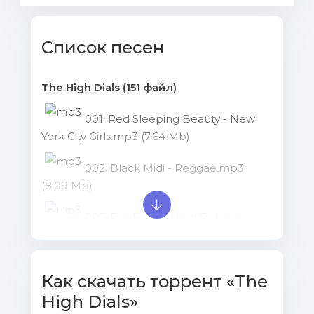
Список песен
The High Dials (151 файл)
001. Red Sleeping Beauty - New
York City Girls.mp3 (7.64 Mb)
002. Black Midi - Reggae.mp3
(8.09 Mb)
003. Eve Belle - Hard To Love
Me.mp3 (8.1 Mb)
004. Para Doc - In My Head.mp3
Как скачать торрент «The
(11.49 Mb)
High Dials»