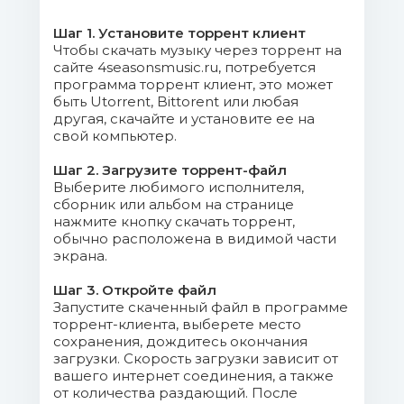
005. Spirit Desire - Nobody's
Fault.mp3 (12.09 Mb)
Шаг 1. Установите торрент клиент
Чтобы скачать музыку через торрент на
006. Yoke Lore - Safe And
сайте 4seasonsmusic.ru, потребуется
программа торрент клиент, это может
Sound.mp3 (10.71 Mb)
быть Utorrent, Bittorent или любая
другая, скачайте и установите ее на
007. Jonas Bergsten - Minnet
свой компьютер.
Kanske.mp3 (10 Mb)
Шаг 2. Загрузите торрент-файл
Выберите любимого исполнителя,
008. Juju - Motherfucker Core.mp3
сборник или альбом на странице
(17.46 Mb)
нажмите кнопку скачать торрент,
обычно расположена в видимой части
009. Swans - The Hanging
экрана.
Man.mp3 (24.83 Mb)
Шаг 3. Откройте файл
Запустите скаченный файл в программе
010. Field Guides - Year Of The
торрент-клиента, выберете место
Horseshoe.mp3 (12.53 Mb)
сохранения, дождитесь окончания
загрузки. Скорость загрузки зависит от
вашего интернет соединения, а также
011. Dirty Heads - Super Moon.mp3
от количества раздающий. После
(7.93 Mb)