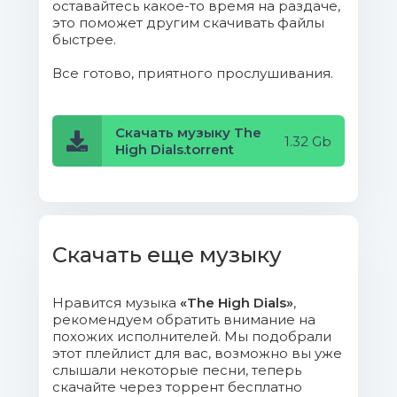
оставайтесь какое-то время на раздаче,
это поможет другим скачивать файлы
012. Sebadoh - Medicate.mp3 (8.3
быстрее.
Mb)
Все готово, приятного прослушивания.
013. Ice Baths - Clusters.mp3 (5.58
Mb)
Скачать музыку The
1.32 Gb
High Dials.torrent
014. The Biology Of Plants -
George.mp3 (10.2 Mb)
015. Rozi Plain - Symmetrical.mp3
(10.39 Mb)
Скачать еще музыку
016. Fjдrran - Inga Tеrar.mp3 (7.37
Нравится музыка
«The High Dials»
,
Mb)
рекомендуем обратить внимание на
похожих исполнителей. Мы подобрали
017. Bisse - Emoticon.mp3 (10.72
этот плейлист для вас, возможно вы уже
слышали некоторые песни, теперь
Mb)
скачайте через торрент бесплатно