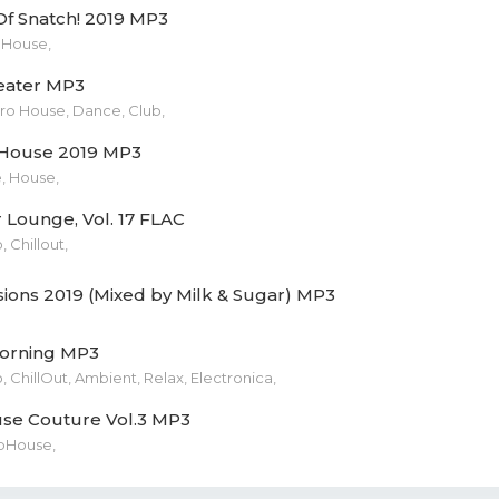
alentine (Original Mix).mp3 (15.71 Mb)
Of Snatch! 2019 MP3
 House,
 (Lusine Remix).mp3 (11.52 Mb)
Heater MP3
 Get Physical 2019 Cover.jpg (68.39 Kb)
ro House, Dance, Club,
 House 2019 MP3
, House,
 Lounge, Vol. 17 FLAC
Chillout,
sions 2019 (Mixed by Milk & Sugar) MP3
Morning MP3
hillOut, Ambient, Relax, Electronica,
e Couture Vol.3 MP3
pHouse,