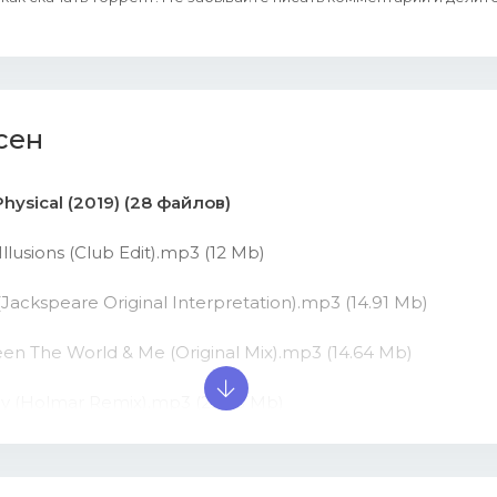
сен
hysical (2019) (28 файлов)
Illusions (Club Edit).mp3 (12 Mb)
(Jackspeare Original Interpretation).mp3 (14.91 Mb)
en The World & Me (Original Mix).mp3 (14.64 Mb)
hy (Holmar Remix).mp3 (22.85 Mb)
ay Back (Original Mix).mp3 (16.63 Mb)