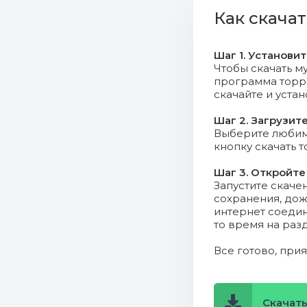
06. Morni
Как скачат
07. Walke
Шаг 1. Установи
08. Indus
Чтобы скачать му
программа торрен
скачайте и уста
09. Just L
Шаг 2. Загрузит
10. Simpli
Выберите любимо
кнопку скачать 
11. Come 
Шаг 3. Откройте
Запустите скаче
12. Redpa
сохранения, дож
интернет соедин
13. Heate
то время на раз
14. Nada 
Все готово, при
15. Cresc
Скачать