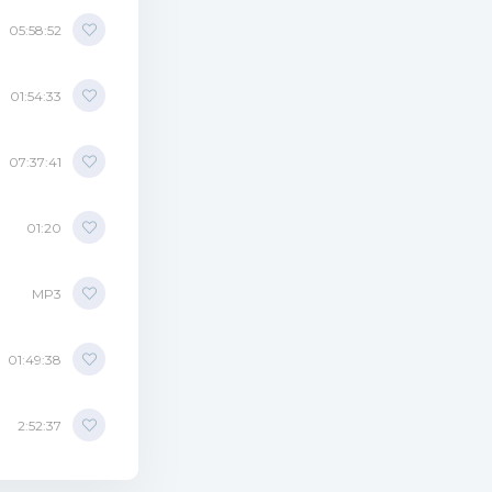
05:58:52
01:54:33
07:37:41
01:20
MP3
01:49:38
2:52:37