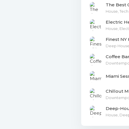
26. Blue V
The Best 
House, Tech
27. Sonus
Electric 
The Best Of
House, Elect
Finest NY
Deep House
Coffee Bar
Downtempo, 
Miami Ses
Chillout 
Downtempo, C
Deep-Hous
House, Dee