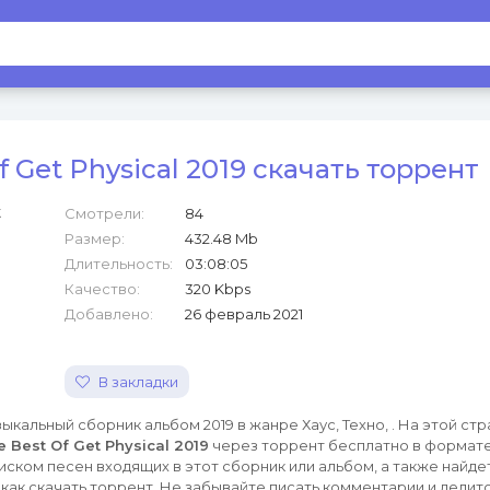
f Get Physical 2019 скачать торрент
Смотрели:
84
Размер:
432.48 Mb
Длительность:
03:08:05
Качество:
320 Kbps
Добавлено:
26 февраль 2021
В закладки
ыкальный сборник альбом 2019 в жанре Хаус, Техно, . На этой ст
e Best Of Get Physical 2019
через торрент бесплатно в формат
иском песен входящих в этот сборник или альбом, а также найде
как скачать торрент. Не забывайте писать комментарии и делитс