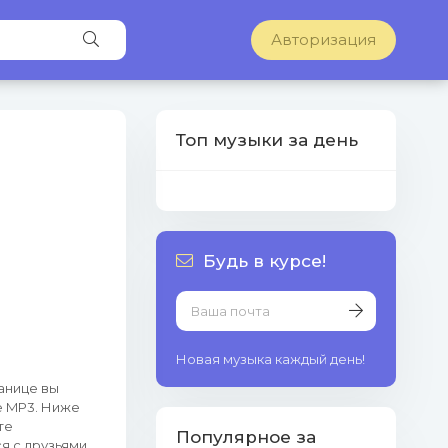
Авторизация
Топ музыки за день
Будь в курсе!
Новая музыка каждый день!
ранице вы
е MP3. Ниже
те
Популярное за
я с друзьями