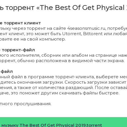
ng Fragments (Original Mix).mp3 (18.24 Mb)
ь торрент «The Best Of Get Physical
r (Original Mix).mp3 (14.95 Mb)
те торрент клиент
trial Orange (Ruede Hagelstein's Undustrial Remix).mp3 (14
зыку через торрент на сайте 4seasonsmusic.ru, потребу
т клиент, это может быть Utorrent, Bittorent или любая
новите ее на свой компьютер.
et Go (Original Mix).mp3 (15.18 Mb)
е торрент-файл
city (Original Mix).mp3 (12.21 Mb)
го исполнителя, сборник или альбом на странице на
торрент, обычно расположена в видимой части экрана.
Closer (Todh Teri 'Kone' Remix).mp3 (20.78 Mb)
 файл
нный файл в программе торрент-клиента, выберете ме
th (Cioz Remix).mp3 (17.54 Mb)
дитесь окончания загрузки. Скорость загрузки зависит
ения, а также от количества раздающий. После остава
r (FNX Omar Remix).mp3 (16.48 Mb)
даче, это поможет другим скачивать файлы быстрее.
(Andrea Ljekaj Remix).mp3 (14.49 Mb)
ятного прослушивания.
ent View (Original Mix).mp3 (18.76 Mb)
 музыку The Best Of Get Physical 2019.torrent