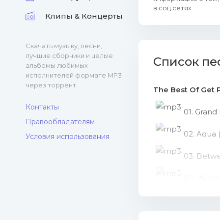
в соц сетях.
Клипы & Концерты
Скачать музыку, песни,
лучшие сборники и целые
Список пе
альбомы любимых
исполнителей формате MP3
через торрент.
The Best Of Get P
Контакты
01. Grand 
Правообладателям
02. Aqua 
Условия использования
03. Betwe
04. Wort
05. The W