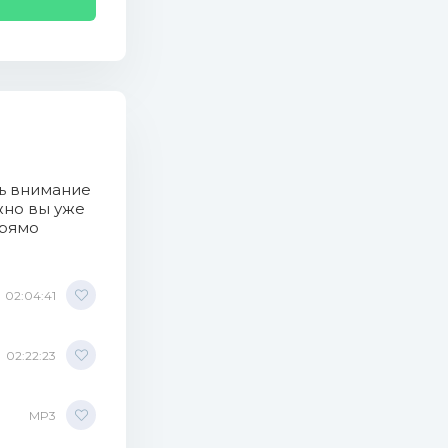
ть внимание
жно вы уже
прямо
02:04:41
02:22:23
MP3