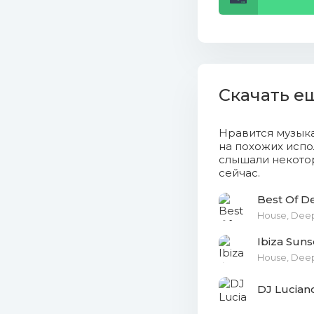
16. Ready
17. Obach
18. Silen
Скачать е
19. Oloro
20. E Go 
Нравится музык
на похожих испо
слышали некотор
21. Love 
сейчас.
22. Naja 
Best Of 
House, Dee
23. Liber
Ibiza Suns
24. Lotus
House, Dee
25. The S
DJ Luciano