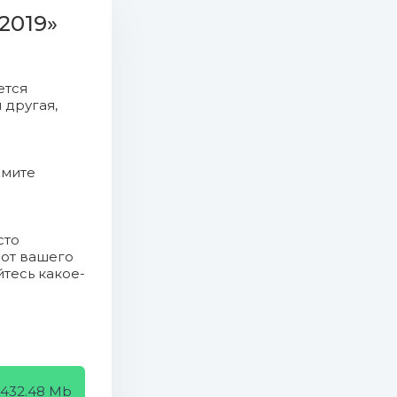
 2019»
.89 Mb)
ется
 другая,
жмите
сто
 от вашего
йтесь какое-
432.48 Mb