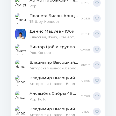
Артур Пирожков - Первый сольный музыкальный концерт 01.04.2019 WEBRip
01:35:21
Рор,
Планета Билан. Концерт SATRip
01:23:36
ТВ-Шоу, Концерт,
Денис Мацуев - Юбилейный онлайн-концерт WEBRip
01:55:18
Классика, Джаз, Концерт,
Виктор Цой и группа Кино - Последний концерт в Лужниках HDTVRip
00:47:18
Рок, Концерт,
Владимир Высоцкий - Концерт в Москве 25.06.1965 MP3
01:05:55
Авторская. шансон, бардовские песни,
Владимир Высоцкий - Концерт в ДСК-3 22.09.1971 MP3
01:17:17
Авторская, Шансон, Бардовские песни, Клипы, Концерты,
Ансамбль Сябры 45 лет. Юбилейный концерт (31.10.2018) HDTV
01:59:02
Pop, Folk,
Владимир Высоцкий - Концерт в МИИЗ 30-12-1968 MP3
01:10:51
Авторская. Шансон, Бардовские песни,