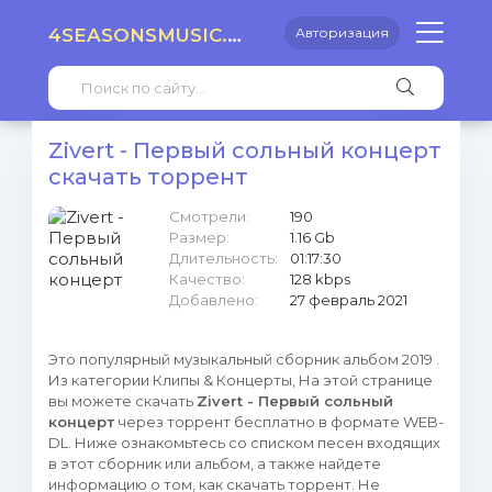
4SEASONSMUSIC.RU
Авторизация
Zivert - Первый сольный концерт
скачать торрент
Смотрели:
190
Размер:
1.16 Gb
Длительность:
01:17:30
Качество:
128 kbps
Добавлено:
27 февраль 2021
Это популярный музыкальный сборник альбом 2019 .
Из категории Клипы & Концерты, На этой странице
вы можете скачать
Zivert - Первый сольный
концерт
через торрент бесплатно в формате WEB-
DL. Ниже ознакомьтесь со списком песен входящих
в этот сборник или альбом, а также найдете
информацию о том, как скачать торрент. Не