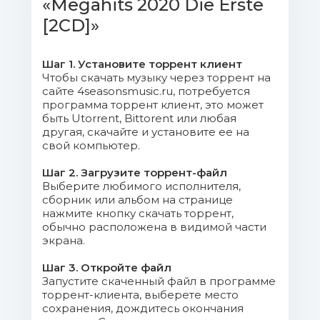
«Megahits 2020 Die Erste
(feat. Khalid).mp3 (7.75 Mb)
[2CD]»
05. Ava Max - Torn.mp3 (7.75 Mb)
Шаг 1. Установите торрент клиент
06. Post Malone - Circles.mp3 (8.41
Чтобы скачать музыку через торрент на
Mb)
сайте 4seasonsmusic.ru, потребуется
программа торрент клиент, это может
быть Utorrent, Bittorent или любая
07. Meduza - Lose Control.mp3
другая, скачайте и установите ее на
(6.62 Mb)
свой компьютер.
08. Nico Santos - Play With
Шаг 2. Загрузите торрент-файл
Fire.mp3 (8.39 Mb)
Выберите любимого исполнителя,
сборник или альбом на странице
нажмите кнопку скачать торрент,
09. Liam Payne - Stack It Up.mp3
обычно расположена в видимой части
(6.55 Mb)
экрана.
Шаг 3. Откройте файл
10. Ellie Goulding - Hate Me.mp3
Запустите скаченный файл в программе
(7.3 Mb)
торрент-клиента, выберете место
сохранения, дождитесь окончания
11. Coldplay, Seeb - Orphans.mp3