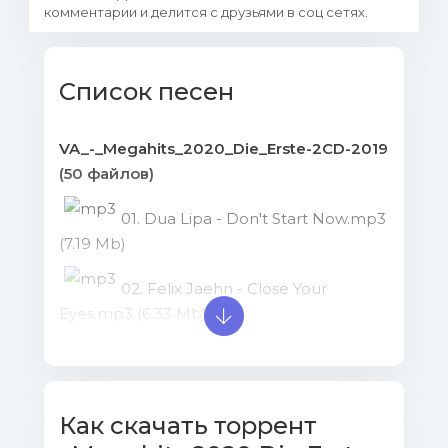
комментарии и делится с друзьями в соц сетях.
Список песен
VA_-_Megahits_2020_Die_Erste-2CD-2019
(50 файлов)
01. Dua Lipa - Don't Start Now.mp3
(7.19 Mb)
02. Felix Jaehn - Close Your
Eyes.mp3 (6.33 Mb)
03. Tones and I - Dance
Monkey.mp3 (8.19 Mb)
Как скачать торрент
04. Ed Sheeran - Beautiful People