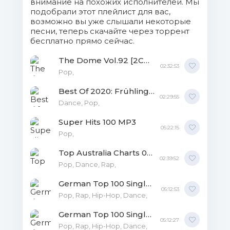
внимание на похожих исполнителей. Мы
18. Jerome - Light.mp3 (7.29 Mb)
подобрали этот плейлист для вас,
возможно вы уже слышали некоторые
19. Vize - Stars.mp3 (6.51 Mb)
песни, теперь скачайте через торрент
бесплатно прямо сейчас.
20. Fritz Kalkbrenner - Kings &
The Dome Vol.92 [2CD] MP3
Queens.mp3 (8.71 Mb)
02:32:53
Рор,
21. Lena - Better.mp3 (7.79 Mb)
Best Of 2020: Frühlingshits [2CD] MP3
02:29:55
Dance, Pop,
22. Blanco Brown - The Git Up.mp3
Super Hits 100 MP3
(7.85 Mb)
05:22:15
Рор,
23. Matt Simons - After The
Top Australia Charts 04.12.2019 MP3
02:39:52
Landslide (Remix).mp3 (6.91 Mb)
Pop, Dance, Rap,
German Top 100 Single Charts [03.01] MP3
24. Lewis Capaldi - Before You
05:12:53
Pop, Rap, Hip-Hop, Dance,
Go.mp3 (8.4 Mb)
German Top 100 Single Charts 17.01.2020 MP3
05:12:27
Pop, Rap, Hip-Hop, Dance,