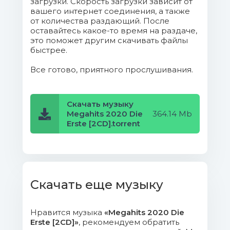
загрузки. Скорость загрузки зависит от
вашего интернет соединения, а также
(7.73 Mb)
от количества раздающий. После
оставайтесь какое-то время на раздаче,
12. Jonas Brothers - Only
это поможет другим скачивать файлы
Human.mp3 (7.18 Mb)
быстрее.
Все готово, приятного прослушивания.
13. Sam Smith - I Feel Love.mp3
(9.9 Mb)
Скачать музыку
14. Ofenbach - Insane.mp3 (5.62
Megahits 2020 Die
364.14 Mb
Mb)
Erste [2CD].torrent
15. Ti+лsto - God Is A Dancer.mp3
(6.61 Mb)
16. Sam Feldt - Post Malone (feat.
Скачать еще музыку
RANI).mp3 (6.85 Mb)
Нравится музыка
«Megahits 2020 Die
17. LUM!X - Monster.mp3 (6.08 Mb)
Erste [2CD]»
, рекомендуем обратить