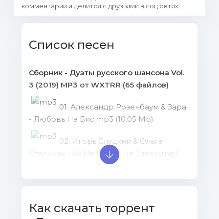
комментарии и делится с друзьями в соц сетях.
Список песен
Сборник - Дуэты русского шансона Vol.
3 (2019) MP3 от WXTRR (65 файлов)
01. Александр Розенбаум & Зара
- Любовь На Бис.mp3 (10.05 Mb)
02. Игорь Слуцкий & Ольга
Стельмах - Ах Не Горим Не Тлеем.mp3
(9.63 Mb)
03. Сукачев Гарик & Пелагея &
Неприкасаемые - Плачь.mp3 (16.38 Mb)
Как скачать торрент