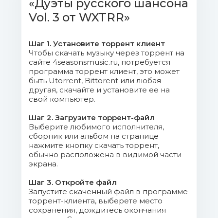
«Дуэты русского шансона
04. Любовь Успенская & Слава
Медяник - Я Сам По Себе.mp3 (8.15 Mb)
Vol. 3 от WXTRR»
05. Миша Мирный & Александр
Шаг 1. Установите торрент клиент
Клементьев - Мой Друг.mp3 (10.19 Mb)
Чтобы скачать музыку через торрент на
сайте 4seasonsmusic.ru, потребуется
06. Ирина Круг & Бутырка - Два
программа торрент клиент, это может
быть Utorrent, Bittorent или любая
Полюса.mp3 (12.66 Mb)
другая, скачайте и установите ее на
свой компьютер.
07. Олег Газманов & Ирина Круг
- Твой Дом.mp3 (8 Mb)
Шаг 2. Загрузите торрент-файл
Выберите любимого исполнителя,
сборник или альбом на странице
08. Таня Дяченко & Александр
нажмите кнопку скачать торрент,
Яременко - Река Любви.mp3 (8.14 Mb)
обычно расположена в видимой части
экрана.
09. Александр Марцинкевич &
Шаг 3. Откройте файл
Группа Цепи - А Я По Снегу
Запустите скаченный файл в программе
Босиком.mp3 (9 Mb)
торрент-клиента, выберете место
сохранения, дождитесь окончания