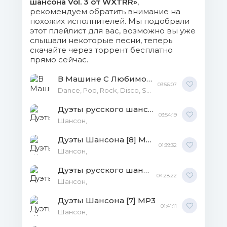
шансона Vol. 3 от WXTRR»
,
рекомендуем обратить внимание на
16. Ирина Круг & Алексей
похожих исполнителей. Мы подобрали
Брянцев - В Сердце Твоём Дождь.mp3
этот плейлист для вас, возможно вы уже
(8.31 Mb)
слышали некоторые песни, теперь
скачайте через торрент бесплатно
прямо сейчас.
17. Nebezao Feat & Андрей
Леницкий - Как Ты Там.mp3 (7.67 Mb)
В Машине С Любимой Музыкой Vol.6 MP3
03:56:07
Dance, Pop, Rock, Disco, Shanson,
18. Алекса Астер & Иван Детцель
- Люблю.mp3 (12.19 Mb)
Дуэты русского шансона Vol. 1 MP3
03:54:19
Шансон,
19. Леся Денисова & Сергей
Дуэты Шансона [8] MP3
Клушин - Всё Проходит.mp3 (10.28 Mb)
01:39:32
Шансон,
20. Михаил Круг & Вика
Дуэты русского шансона Vol.2 MP3
04:28:22
Цыганова - Лебеди.mp3 (8.32 Mb)
Шансон,
Дуэты Шансона [7] MP3
21. Дмитрий Романов & Вова
01:41:11
Шансон,
Шмель - Я Твой.mp3 (7.6 Mb)