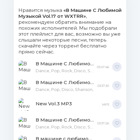
Mb)
Нравится музыка
«В Машине С Любимой
Музыкой Vol.17 от WXTRR»
,
17. Сборная Союза - А Я Тебя
рекомендуем обратить внимание на
Теряю.mp3 (8.31 Mb)
похожих исполнителей. Мы подобрали
этот плейлист для вас, возможно вы уже
слышали некоторые песни, теперь
18. Александр Сергеев -
скачайте через торрент бесплатно
Корабли.mp3 (8.51 Mb)
прямо сейчас.
19. Ирина Билык & Ольга
В Машине С Любимой Музыкой Vol. 11 MP3
03:47:46
Dance, Pop, Rock, Disco, Shanson,
Горбачева - Я Люблю Его За То.mp3 (8.88
Mb)
В Машине С Любимой Музыкой Vol. 13 MP3
03:37:30
Dance, Pop, Disco, Shanson,
20. Миша Марвин - Ты Небо.mp3
(5.99 Mb)
New Vol.3 MP3
MP3
21. Виктор Королёв - А Я Не
В Машине С Любимой Музыкой Vol.7 MP3
Знал.mp3 (8.6 Mb)
03:37:26
Dance, Pop, Rock, Disco, Shanson,
22. Леша Свик - Луна.mp3 (10.55
В машине с любимой музыкой Vol. 20 от WXTRR MP3