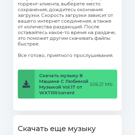
торрент-клиента, выберете место
Души.mp3 (7.98 Mb)
сохранения, дождитесь окончания
загрузки. Скорость загрузки зависит от
11. Анастасия Кожевникова - Так,
вашего интернет соединения, а также
от количества раздающий. После
Как Ты.mp3 (8.58 Mb)
оставайтесь какое-то время на раздаче,
это поможет другим скачивать файлы
12. Hammali & Navai - Ты
быстрее.
Позвонишь Ночью.mp3 (8.77 Mb)
Все готово, приятного прослушивания.
13. Imstorie - Монстр-Пати.mp3
(6.58 Mb)
Скачать музыку В
Машине С Любимой
14. Artik & Asti Таких не
506.21 Mb
Музыкой Vol.17 от
бывает.mp3 (6.91 Mb)
WXTRR.torrent
15. Влад Сытник - Прости.mp3
(8.7 Mb)
16. Дмитрий Романов & Инна
Скачать еще музыку
Улановская - Цыганская душа.mp3 (8.14