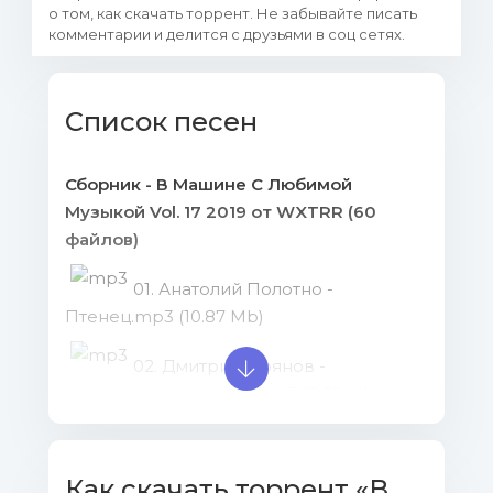
о том, как скачать торрент. Не забывайте писать
комментарии и делится с друзьями в соц сетях.
Список песен
Сборник - В Машине С Любимой
Музыкой Vol. 17 2019 от WXTRR (60
файлов)
01. Анатолий Полотно -
Птенец.mp3 (10.87 Mb)
02. Дмитрий Прянов -
Нереально Красивая.mp3 (8.02 Mb)
03. Ольга Бузова - Лайкер.mp3
(8.62 Mb)
Как скачать торрент «В