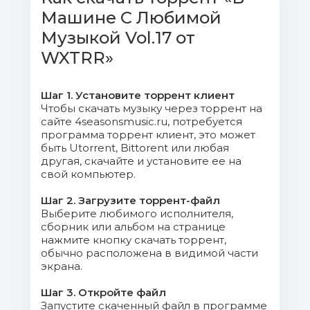
Машине С Любимой
04. Коломийчук Аня - А море в
твоих ладонях.mp3 (8.82 Mb)
Музыкой Vol.17 от
WXTRR»
05. Сергей Жуков - Девочка Не
Спит (Odd Flight Remix).mp3 (9.22 Mb)
Шаг 1. Установите торрент клиент
Чтобы скачать музыку через торрент на
06. Анита Цой - В голове.mp3
сайте 4seasonsmusic.ru, потребуется
(9.07 Mb)
программа торрент клиент, это может
быть Utorrent, Bittorent или любая
другая, скачайте и установите ее на
07. NaCl - Перелётные
свой компьютер.
Птицы.mp3 (8.06 Mb)
Шаг 2. Загрузите торрент-файл
08. 140 ударов в минуту - Не
Выберите любимого исполнителя,
сборник или альбом на странице
буди меня.mp3 (8.78 Mb)
нажмите кнопку скачать торрент,
обычно расположена в видимой части
09. Валерия Калинина -
экрана.
Прикосновение.mp3 (8.99 Mb)
Шаг 3. Откройте файл
Запустите скаченный файл в программе
10. Стас Михайлов - Две