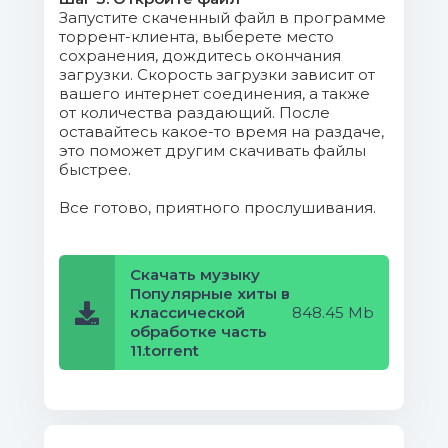
Caribbean.mp3 (7.02 Mb)
Запустите скаченный файл в программе
торрент-клиента, выберете место
010. Elan Catrin Parry, Jon Cohen,
сохранения, дождитесь окончания
Phil Da Costa - Coulais_ See Upon Your
загрузки. Скорость загрузки зависит от
вашего интернет соединения, а также
Path.mp3 (5.62 Mb)
от количества раздающий. После
оставайтесь какое-то время на раздаче,
011. Lindsey Stirling - The
это поможет другим скачивать файлы
Arena.mp3 (9 Mb)
быстрее.
Все готово, приятного прослушивания.
012. Ludovico Einaudi - Fly.mp3
(10.78 Mb)
Скачать музыку
013. Clem Leek - Closing (The
Популярные хиты в
End).mp3 (2.09 Mb)
классической
848.45 Mb
обработке часть
014. Ludovico Einaudi - Una
11.torrent
mattina.mp3 (8 Mb)
015. Benjamin Richter - Odissea
Veneziana.mp3 (7.61 Mb)