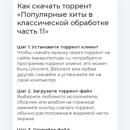
Gravity (Day 7).mp3 (12.96 Mb)
Как скачать торрент
«Популярные хиты в
004. Ilya Beshevli -
Compassion.mp3 (7.26 Mb)
классической обработке
часть 11»
005. 2CELLOS - Seven Nation
Army.mp3 (6.23 Mb)
Шаг 1. Установите торрент клиент
Чтобы скачать музыку через торрент на
006. Music Lab Collective,
сайте 4seasonsmusic.ru, потребуется
Valentina Lisitsa - Tiersen_ Comptine d’un
программа торрент клиент, это может
быть Utorrent, Bittorent или любая
autre été_ L’après-midi.mp3 (6.07 Mb)
другая, скачайте и установите ее на
свой компьютер.
007. Yann Tiersen - I've Never Been
There (из фильма «Амели»).mp3 (3.76 Mb)
Шаг 2. Загрузите торрент-файл
Выберите любимого исполнителя,
сборник или альбом на странице
008. Egor Grushin - Charming
нажмите кнопку скачать торрент,
Smile.mp3 (7.24 Mb)
обычно расположена в видимой части
экрана.
009. 2CELLOS - Pirates of the
Шаг 3. Откройте файл