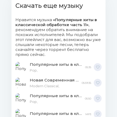
Скачать еще музыку
016. Mari Samuelsen,
Konzerthausorchester Berlin, Jonat -
Нравится музыка
«Популярные хиты в
Richter_ November (Single Edit).mp3 (12.7
классической обработке часть 11»
,
рекомендуем обратить внимание на
Mb)
похожих исполнителей. Мы подобрали
этот плейлист для вас, возможно вы уже
017. Ólafur Arnalds, Arnór Dan - So
слышали некоторые песни, теперь
Far.mp3 (10.52 Mb)
скачайте через торрент бесплатно
прямо сейчас.
018. Yiruma - River Flows In You
Популярные хиты в классической обработке 13 MP3
(Original).mp3 (7.22 Mb)
05:35
Рор,
019. Ólafur Arnalds, Arnór Dan - So
Новая Современная Классика Выпуск 17 MP3
05:59:35
Close.mp3 (8.98 Mb)
Modern Classical,
Популярные хиты в классической обработке 14 MP3
020. The Piano Guys - The Cello
05:50
Рор,
Song.mp3 (7.62 Mb)
Популярные хиты в классической обработке часть 7 MP3
MP3
021. Doug Kaufman - Rebirth.mp3