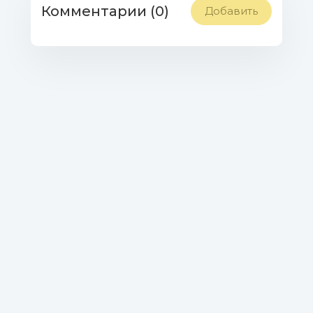
Комментарии (0)
Добавить
027. Rondò Veneziano, GIAN
PIERO REVERBERI - Musica... Fantasia.mp3
(6.71 Mb)
028. The Piano Guys, Kayson
Brown, Lyceum Philharmonic -
Beethoven's 5 Secrets.mp3 (11.96 Mb)
029. Elan Catrin Parry, Jon Cohen,
Phil Da Costa - Legrand_ Windmills Of Your
Mind.mp3 (8.09 Mb)
030. Helen Jane Long -
Journey.mp3 (5.06 Mb)
031. Tina Guo, Einar Selvik - The
Witcher 3_ Wild Hunt.mp3 (6.59 Mb)
032. Denis Stelmakh - Afraid of