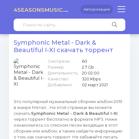
4SEASONSMUSIC.RU
Авторизация
Symphonic Metal - Dark &
Beautiful I-XI скачать торрент
Смотрели:
60
Размер:
2.7 Gb
Длительность:
20:02:00
Качество:
320 Kbps
Добавлено:
02 март 2021
Это популярный музыкальный сборник альбом 2019
в жанре Метал, . На этой странице вы можете
скачать
Symphonic Metal - Dark & Beautiful I-XI
через торрент бесплатно в формате MP3. Ниже
ознакомьтесь со списком песен входящих в этот
сборник или альбом, а также найдете информацию
о том, как скачать торрент. Не забывайте писать