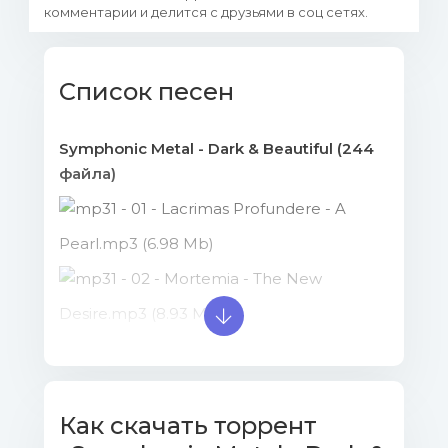
комментарии и делится с друзьями в соц сетях.
Список песен
Symphonic Metal - Dark & Beautiful (244
файла)
1 - 01 - Lacrimas Profundere - A
Pearl.mp3 (6.98 Mb)
1 - 02 - Mortemia - The New
Desire.mp3 (8.93 Mb)
1 - 03 - Trail of Tears - Farewell to
Sanity.mp3 (10.47 Mb)
1 - 04 - Battlelore - Third
Как скачать торрент