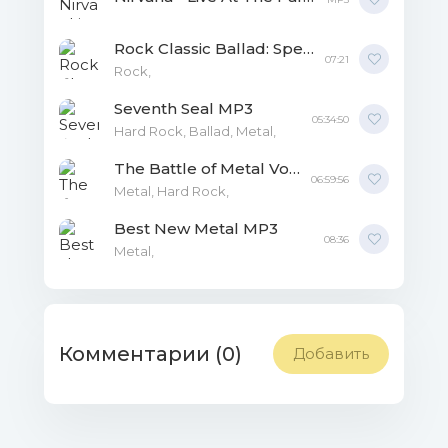
Rock Classic Ballad: Special Performance MP3
07:21
Rock,
Seventh Seal MP3
05:34:50
Hard Rock, Ballad, Metal,
The Battle of Metal Vol.2 MP3
06:59:56
Metal, Hard Rock,
Best New Metal MP3
08:36
Metal,
Комментарии (0)
Добавить