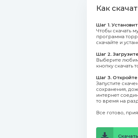
Как скачат
07. Eguana 
Шаг 1. Установи
08. Eguana
Чтобы скачать му
программа торрен
09. Eguana
скачайте и уста
folder.jpg (3
Шаг 2. Загрузит
Выберите любимо
кнопку скачать 
Шаг 3. Откройте
Запустите скаче
сохранения, дож
интернет соедин
то время на раз
Все готово, при
Скачать