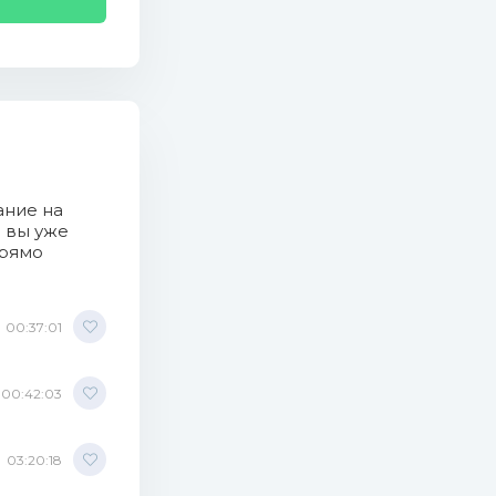
ание на
о вы уже
прямо
00:37:01
00:42:03
03:20:18