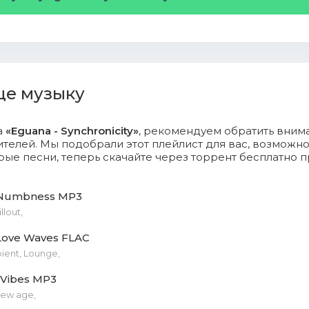
ще музыку
а
«Eguana - Synchronicity»
, рекомендуем обратить вним
телей. Мы подобрали этот плейлист для вас, возможн
ые песни, теперь скачайте через торрент бесплатно 
 Numbness MP3
llout,
Love Waves FLAC
bient, Lounge,
 Vibes MP3
New age,