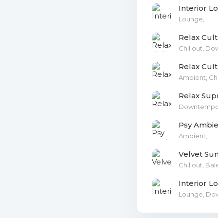
Interior 
Lounge,
Relax Cult
Chillout, D
Relax Cult
Ambient, Chi
Relax Su
Downtempo, 
Psy Ambi
Ambient,
Velvet Sun
Chillout, Ba
Interior 
Lounge, Do