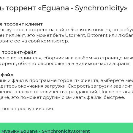
ь торрент «Eguana - Synchronicity»
- Your Lips (Original Mix).mp3 (11.52 Mb)
те торрент клиент
 - Never Leave Me (Original Mix).mp3 (10.15 Mb)
зыку через торрент на сайте 4seasonsmusic.ru, потребу
т клиент, это может быть Utorrent, Bittorent или любая
 - Feel Happiness (Original Mix).mp3 (8.5 Mb)
новите ее на свой компьютер.
72.51 Kb)
е торрент-файл
го исполнителя, сборник или альбом на странице на
торрент, обычно расположена в видимой части экрана.
 файл
нный файл в программе торрент-клиента, выберете ме
дитесь окончания загрузки. Скорость загрузки зависит
ения, а также от количества раздающий. После остава
даче, это поможет другим скачивать файлы быстрее.
ятного прослушивания.
 музыку Eguana - Synchronicity.torrent