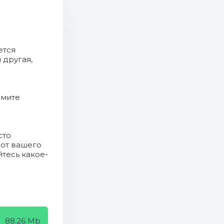
ется
 другая,
жмите
сто
 от вашего
йтесь какое-
88.26 Mb