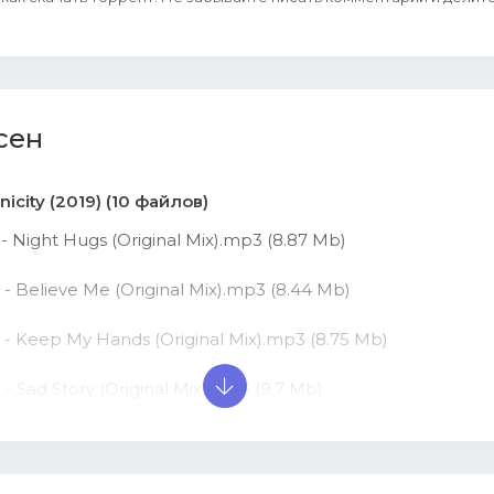
сен
icity (2019) (10 файлов)
 - Night Hugs (Original Mix).mp3 (8.87 Mb)
 - Believe Me (Original Mix).mp3 (8.44 Mb)
 - Keep My Hands (Original Mix).mp3 (8.75 Mb)
- Sad Story (Original Mix).mp3 (9.7 Mb)
 - My Sweetheart (Original Mix).mp3 (10.91 Mb)
 - We Have Love (Original Mix).mp3 (11.05 Mb)