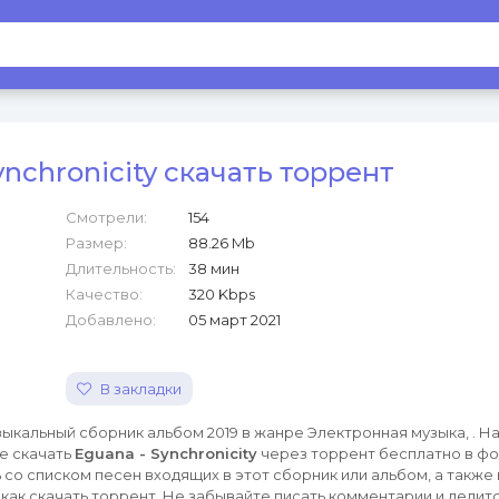
ynchronicity скачать торрент
Смотрели:
154
Размер:
88.26 Mb
Длительность:
38 мин
Качество:
320 Kbps
Добавлено:
05 март 2021
В закладки
ыкальный сборник альбом 2019 в жанре Электронная музыка, . На
е скачать
Eguana - Synchronicity
через торрент бесплатно в ф
со списком песен входящих в этот сборник или альбом, а также
как скачать торрент. Не забывайте писать комментарии и делитс