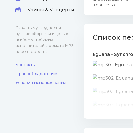
в соц сетях.
Клипы & Концерты
Скачать музыку, песни,
лучшие сборники и целые
Список пе
альбомы любимых
исполнителей формате MP3
через торрент.
Eguana - Synchron
01. Eguana
Контакты
Правообладателям
02. Eguana
Условия использования
03. Eguana
04. Eguana 
05. Eguana
06. Eguana