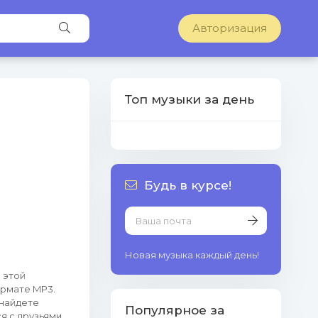
Авторизация
Топ музыки за день
Будь в курсе!
Новая музыка каждый день!
 этой
ормате MP3.
 найдете
Популярное за
я с друзьями