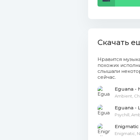
Скачать е
Нравится музык
похожих исполни
слышали некотор
сейчас.
Eguana -
Ambient, Chi
Eguana - 
Psychill, Am
Enigmatic
Enigmatic, 