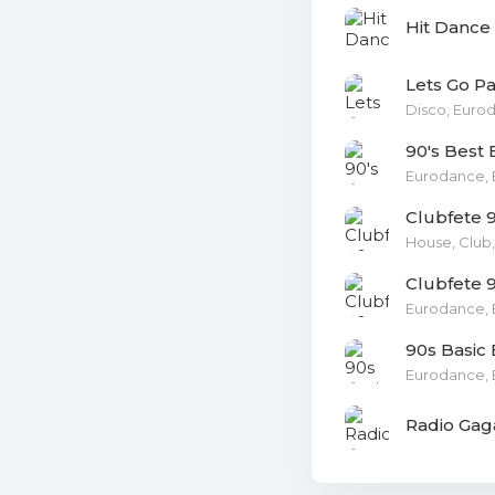
Hit Dance
122. Sonic
Lets Go P
123. Maxx 
Disco, Euro
124. Waldo
90's Best
Eurodance, 
125. Cool 
Clubfete 9
House, Club,
126. Cultu
Clubfete 9
127. Jerorr
Eurodance, 
128. X-Per
90s Basic
Eurodance, 
129. 2 Unl
Radio Gaga
13. CB Milt