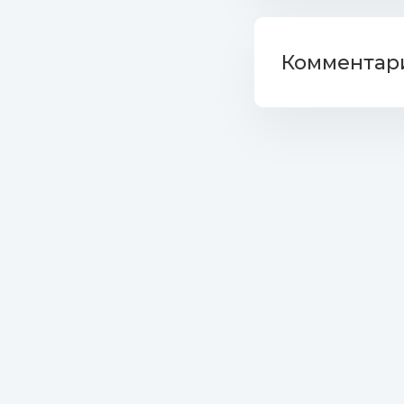
130. D.Fre
131. Dr.No 
Комментари
132. Dr.Alb
133. Mr.Jo
134. Party
135. A.K.S.
136. K Dub
137. Twent
14. Cool J
15. DJ Bob