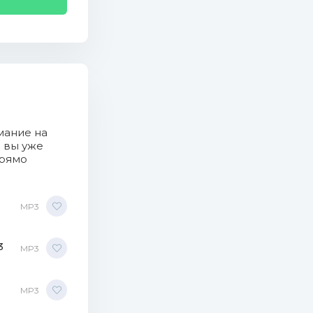
мание на
о вы уже
прямо
MP3
3
MP3
Mb)
MP3