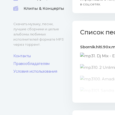
в соц сетях.
Клипы & Концерты
Скачать музыку, песни,
лучшие сборники и целые
Список пе
альбомы любимых
исполнителей формате MP3
через торрент.
Sbornik.hiti.90x.
1. Dj Mix 
Контакты
Правообладателям
10. 2 Unlim
Условия использования
100. Amadi
101. Sandra
102. T-Spo
103. Hit Th