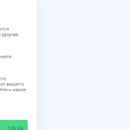
ется
 другая,
жмите
)
сто
 от вашего
йтесь какое-
1.26 Gb