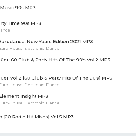
 Music 90s MP3
 Dream Collective - Hide And Seek.mp3 (7.83 Mb)
arty Time 90s MP3
- I Want You.mp3 (12.24 Mb)
dance,
 - Our Love Is Coming Togethe.mp3 (5.69 Mb)
 Eurodance: New Years Edition 2021 MP3
Euro-House, Electronic, Dance,
James & Black Teacher - Free(Radio Edit).mp3 (3.36 Mb)
0er: 60 Club & Party Hits Of The 90's Vol.2 MP3
re Beat - Do I Have You.mp3 (12.59 Mb)
0er Vol.2 [60 Club & Party Hits Of The 90's] MP3
 - On the Control.mp3 (9.9 Mb)
Euro-House, Electronic, Dance,
ience - Island of Dreams(Dance Mix).mp3 (7.36 Mb)
 Element Insight MP3
Euro-House, Electronic, Dance,
imited - Do What I Like.mp3 (9.68 Mb)
 [20 Radio Hit Mixes] Vol.5 MP3
on - It's a Loving Thing.mp3 (9.35 Mb)