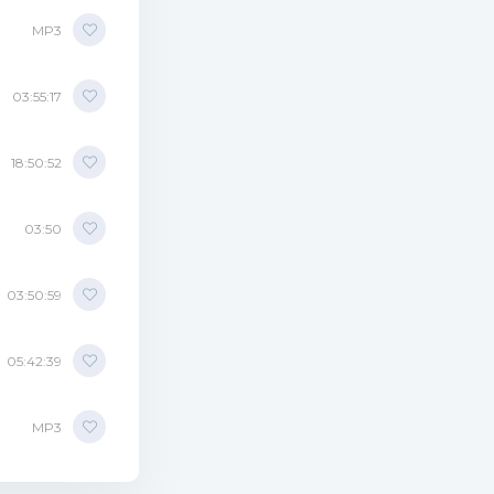
MP3
03:55:17
18:50:52
03:50
03:50:59
05:42:39
MP3