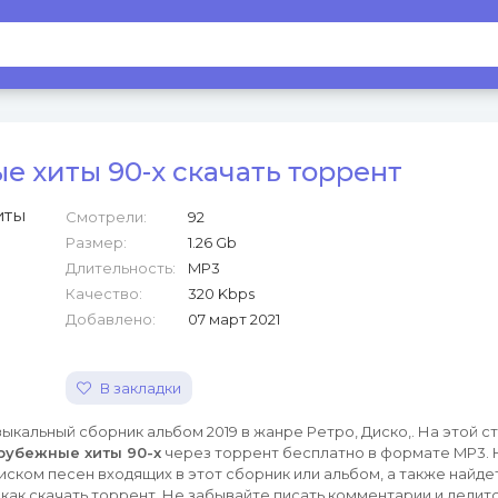
е хиты 90-х скачать торрент
Смотрели:
92
Размер:
1.26 Gb
Длительность:
MP3
Качество:
320 Kbps
Добавлено:
07 март 2021
В закладки
ыкальный сборник альбом 2019 в жанре Ретро, Диско,. На этой с
рубежные хиты 90-х
через торрент бесплатно в формате MP3.
иском песен входящих в этот сборник или альбом, а также найде
как скачать торрент. Не забывайте писать комментарии и делитс