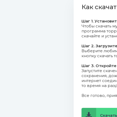
Как скача
104. Unit T
Шаг 1. Установи
105. Audio 
Чтобы скачать му
программа торрен
106. Eurob
скачайте и уста
107. H2Blo
Шаг 2. Загрузит
Выберите любимо
кнопку скачать 
108. Capta
Шаг 3. Откройте
109. Free 
Запустите скаче
сохранения, дож
интернет соедин
11. Basic 
то время на раз
110. Jamro
Все готово, при
111. Kikka
Скачать
112. Basic