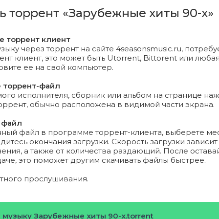
ть торрент «Зарубежные хиты 90-х»
 - No Secrets.mp3 (11.02 Mb)
те торрент клиент
Cult - Higher(Radio Mix).mp3 (7.88 Mb)
зыку через торрент на сайте 4seasonsmusic.ru, потребу
т клиент, это может быть Utorrent, Bittorent или любая
eat - Night & Day.mp3 (8.78 Mb)
новите ее на свой компьютер.
nd - Bodytalk(Radio Edit).mp3 (8.22 Mb)
е торрент-файл
го исполнителя, сборник или альбом на странице на
торрент, обычно расположена в видимой части экрана.
in Hollywood - More And More(Single Version).mp3 (9.6 Mb
 файл
2 Night - Stays the Same(Radio Edit).mp3 (9.49 Mb)
нный файл в программе торрент-клиента, выберете ме
дитесь окончания загрузки. Скорость загрузки зависит
ения, а также от количества раздающий. После остава
Element - Touch(Extended version).mp3 (15.76 Mb)
даче, это поможет другим скачивать файлы быстрее.
se - Posse Boy.mp3 (6.99 Mb)
ятного прослушивания.
 - Wanna oh Wanna oh(Radio Edit).mp3 (8.21 Mb)
 музыку Зарубежные хиты 90-х.torrent
 Element - The Fiddle.mp3 (8.87 Mb)