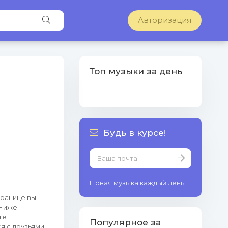
Авторизация
Топ музыки за день
Будь в курсе!
Новая музыка каждый день!
транице вы
 Ниже
те
Популярное за
я с друзьями