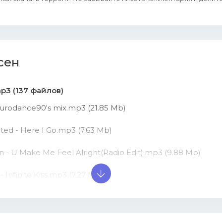
сен
mp3 (137 файлов)
- Eurodance90's mix.mp3 (21.85 Mb)
ited - Here I Go.mp3 (7.63 Mb)
n - U Make Me Feel Alright(Radio Edit).mp3 (9.88 Mb)
 - Infinite Kiss.mp3 (7.27 Mb)
on - Tom's Party(Radio Edit).mp3 (8.86 Mb)
e Floor - Energizer(Airplay Mix).mp3 (8.61 Mb)