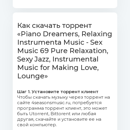
Mb)
03. Hit Lounge Ambient.mp3 (9.16
Mb)
Как скачать торрент
«Piano Dreamers, Relaxing
04. Mysterious Love.mp3 (9.22 Mb)
Instrumenta Music - Sex
05. 69 Pleasures.mp3 (9.03 Mb)
Music 69 Pure Relaxation,
Sexy Jazz, Instrumental
06. Chill Jazz Tantric.mp3 (6.82 Mb)
Music for Making Love,
07. Sexy Vibrations.mp3 (8.98 Mb)
Lounge»
08. Cool Drinks.mp3 (8.03 Mb)
Шаг 1. Установите торрент клиент
Чтобы скачать музыку через торрент на
09. Break Time.mp3 (7.02 Mb)
сайте 4seasonsmusic.ru, потребуется
программа торрент клиент, это может
10. Midnight Vibes.mp3 (8.28 Mb)
быть Utorrent, Bittorent или любая
другая, скачайте и установите ее на
свой компьютер.
11. Chill Jazz Ecstasy.mp3 (7.8 Mb)