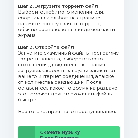
Шаг 2. Загрузите торрент-файл
12. Beautiful Sunset.mp3 (7.38 Mb)
Выберите любимого исполнителя,
сборник или альбом на странице
13. Moments in Love.mp3 (9.17 Mb)
нажмите кнопку скачать торрент,
обычно расположена в видимой части
экрана.
14. Sexual Temptations.mp3 (8.98
Mb)
Шаг 3. Откройте файл
Запустите скаченный файл в программе
15. Night Breaks.mp3 (8.03 Mb)
торрент-клиента, выберете место
сохранения, дождитесь окончания
загрузки. Скорость загрузки зависит от
cover.jpg (93.23 Kb)
вашего интернет соединения, а также
от количества раздающий. После
оставайтесь какое-то время на раздаче,
это поможет другим скачивать файлы
быстрее.
Все готово, приятного прослушивания.
Скачать музыку
Piano Dreamers,