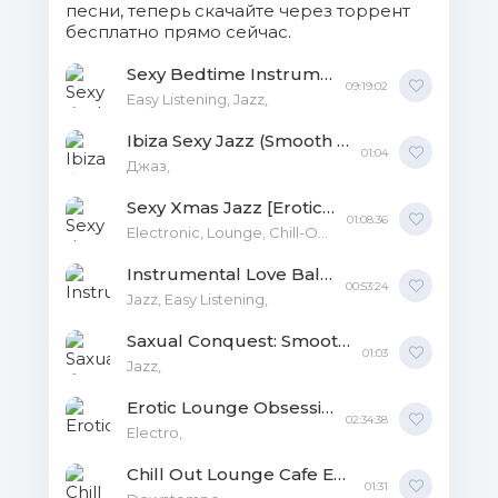
песни, теперь скачайте через торрент
бесплатно прямо сейчас.
Sexy Bedtime Instrumental 2020 2CD MP3
09:19:02
Easy Listening, Jazz,
Ibiza Sexy Jazz (Smooth Beach Chillout Lounge Vibes) MP3
01:04
Джаз,
Sexy Xmas Jazz [Erotic Lounge Music for Intimate Christmas Moments] MP3
01:08:36
Electronic, Lounge, Chill-Out, Christmas, Jazz,
Instrumental Love Ballads MP3
00:53:24
Jazz, Easy Listening,
Saxual Conquest: Smooth Jazz Saxophon Lounge Music for Special Moments MP3
01:03
Jazz,
Erotic Lounge Obsession: Best of Sensual Chillout Love Making Music FLAC
02:34:38
Electro,
Chill Out Lounge Cafe Essentials Chilled Ibiza - Mysterious Sexy Chillout MP3
01:31