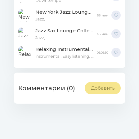
Downtempo,
New York Jazz Lounge, Jazz Erotic Lounge Collective - Pure Romance Jazz Anthems MP3
56 мин
Jazz,
Jazz Sax Lounge Collection Romantic Love Songs Academy Jazz Erotic Lounge Collective - Romantic Saxophone Music Compilation MP3
48 мин
Jazz,
Relaxing Instrumental - 100% Instrumental Music To Love, Smooth Jazz and Blues (2CD) MP3
05:05:50
Instrumental, Easy listening, Blues,
Комментарии (0)
Добавить