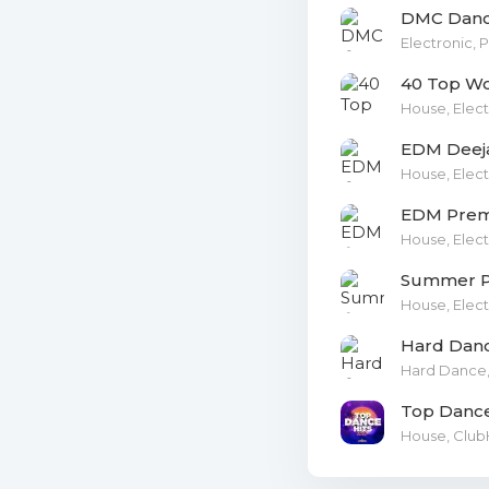
026. Pete
DMC Dance
Electronic, 
027. Unre
40 Top Wo
028. John
House, Elect
EDM Deeja
029. Blac
House, Elect
030. Conn
EDM Premi
House, Elect
031. Chri
Summer Pa
032. Gold
House, Elect
Hard Danc
033. Coll
Hard Dance,
034. Humo
Top Dance
House, Club
035. Dave