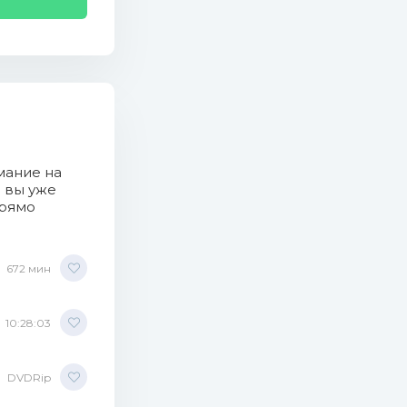
мание на
о вы уже
прямо
672 мин
10:28:03
DVDRip