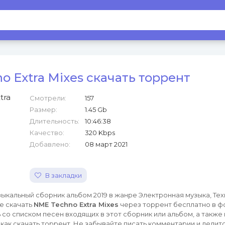
 Extra Mixes скачать торрент
Смотрели:
157
Размер:
1.45 Gb
Длительность:
10:46:38
Качество:
320 Kbps
Добавлено:
08 март 2021
В закладки
ыкальный сборник альбом 2019 в жанре Электронная музыка, Техн
е скачать
NME Techno Extra Mixes
через торрент бесплатно в ф
со списком песен входящих в этот сборник или альбом, а также
как скачать торрент. Не забывайте писать комментарии и делитс