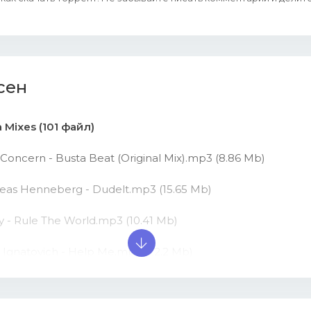
сен
 Mixes (101 файл)
 Concern - Busta Beat (Original Mix).mp3 (8.86 Mb)
reas Henneberg - Dudelt.mp3 (15.65 Mb)
ty - Rule The World.mp3 (10.41 Mb)
 Ignatovich - Help Me.mp3 (22.2 Mb)
 - Bitchual.mp3 (12.21 Mb)