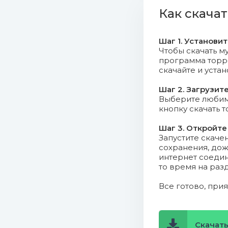
006. Fran
Как скачат
007. Flor
Шаг 1. Установи
008. Dino
Чтобы скачать му
программа торрен
скачайте и уста
009. Jam
Шаг 2. Загрузит
010. Rum
Выберите любимо
кнопку скачать 
011. Risc 
Шаг 3. Откройте
Запустите скаче
012. Luca
сохранения, дож
интернет соедин
013. Riran
то время на раз
014. Lars
Все готово, при
015. Nick
Скачать