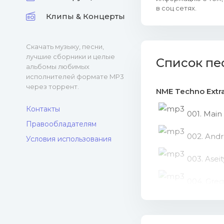
в соц сетях.
Клипы & Концерты
Скачать музыку, песни,
лучшие сборники и целые
Список пе
альбомы любимых
исполнителей формате MP3
через торрент.
NME Techno Extra
Контакты
001. Main
Правообладателям
002. And
Условия использования
003. Asei
004. Greg
005. Asky