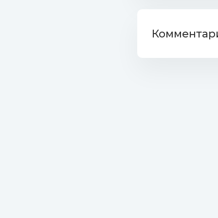
036. Frei
037. Halb
Комментари
038. Olaf
039. Mat
040. John
041. Peak
042. Jeff
043. Roha
044. Rola
045. Sali