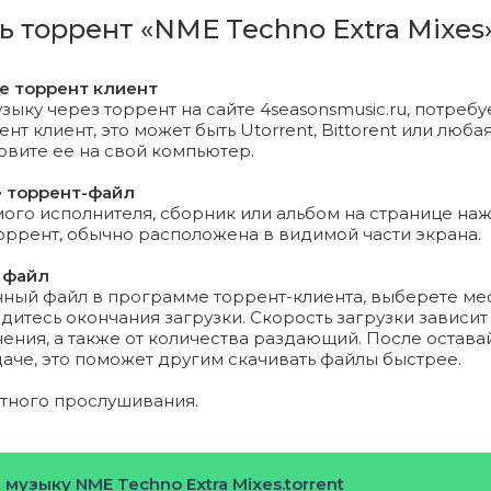
cesco Parla - Why.mp3 (15 Mb)
ь торрент «NME Techno Extra Mixes
ian Peschel - Rising.mp3 (15.19 Mb)
те торрент клиент
 Maggiorana - Acid (Edit Mix).mp3 (12.61 Mb)
зыку через торрент на сайте 4seasonsmusic.ru, потребу
т клиент, это может быть Utorrent, Bittorent или любая
новите ее на свой компьютер.
es Harcourt - Trompenburg.mp3 (18.04 Mb)
е торрент-файл
my Sharma - Sufi Chemise.mp3 (21.75 Mb)
го исполнителя, сборник или альбом на странице на
торрент, обычно расположена в видимой части экрана.
- Sled (Original Mix).mp3 (14.64 Mb)
 файл
нный файл в программе торрент-клиента, выберете ме
s Freire - Timing.mp3 (15.2 Mb)
дитесь окончания загрузки. Скорость загрузки зависит
ения, а также от количества раздающий. После остава
 - Freaks Of The Night (Original Mix).mp3 (10.75 Mb)
даче, это поможет другим скачивать файлы быстрее.
en Factory - Virtual Body.mp3 (16.32 Mb)
ятного прослушивания.
 Mendes - Safari Trip.mp3 (13.81 Mb)
 музыку NME Techno Extra Mixes.torrent