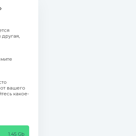
»
ется
 другая,
жмите
сто
 от вашего
йтесь какое-
1.45 Gb