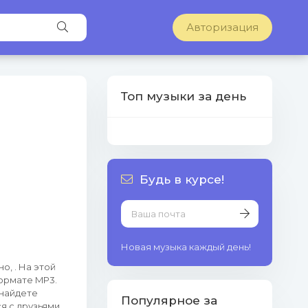
Авторизация
Топ музыки за день
Будь в курсе!
Новая музыка каждый день!
о, . На этой
ормате MP3.
 найдете
Популярное за
я с друзьями