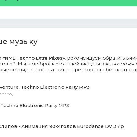
 D'elia & John Acquaviva - Global Cooling.mp3 (16.73 Mb)
inik Krammer - Enjoyment.mp3 (17.05 Mb)
 - Surreal Planet.mp3 (19.04 Mb)
ще музыку
 Gamm - Defiler.mp3 (14.72 Mb)
hooven - Bьgelfeucht.mp3 (20.86 Mb)
а
«NME Techno Extra Mixes»
, рекомендуем обратить вни
телей. Мы подобрали этот плейлист для вас, возможн
ые песни, теперь скачайте через торрент бесплатно 
 Berg - Call & Response.mp3 (15.24 Mb)
Osc - Nenechant.mp3 (14.24 Mb)
dventure: Techno Electronic Party MP3
Techno,
penfieber - Come On.mp3 (14.46 Mb)
 Techno Electronic Party MP3
 - Lime.mp3 (12.08 Mb)
sverze - Univerze (Original Mix).mp3 (10.16 Mb)
клипов - Анимация 90-х годов Eurodance DVDRip