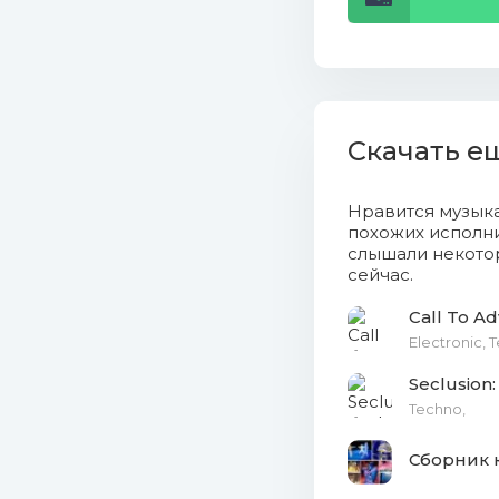
016. Alex
017. Dom
018. Gabu
Скачать е
019. Fckn
020. Kalk
Нравится музык
похожих исполни
слышали некотор
021. Hans
сейчас.
022. Ldy 
Call To A
Electronic, 
023. Lam
Seclusion:
024. Sian
Techno,
025. Tran
Сборник 