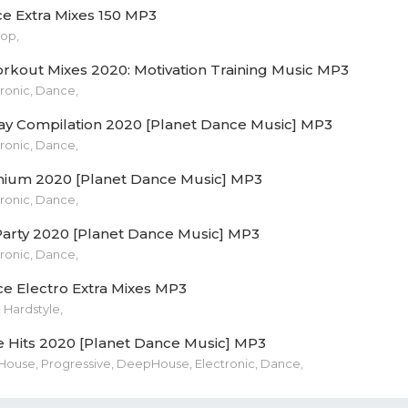
r Latino - Espresso.mp3 (15.65 Mb)
 Extra Mixes 150 MP3
Рор,
solved - Chances (Original Mix).mp3 (10.24 Mb)
rkout Mixes 2020: Motivation Training Music MP3
 Martz - 909.mp3 (16.35 Mb)
ronic, Dance,
y Compilation 2020 [Planet Dance Music] MP3
k Asteroid - Tangiers.mp3 (10.68 Mb)
ronic, Dance,
y Wolf - Fuck Off!.mp3 (13.43 Mb)
um 2020 [Planet Dance Music] MP3
ronic, Dance,
stian Hornbostel - Biomimetric.mp3 (17.25 Mb)
rty 2020 [Planet Dance Music] MP3
 Rabbit - Sht Happens.mp3 (8.63 Mb)
ronic, Dance,
e Electro Extra Mixes MP3
in Strange - Next To Nothing.mp3 (11.46 Mb)
 Hardstyle,
 & Jose Ayen - Sion.mp3 (19.26 Mb)
 Hits 2020 [Planet Dance Music] MP3
House, Progressive, DeepHouse, Electronic, Dance,
 Tarrida - Wir Hassen (Original Mix).mp3 (13.02 Mb)