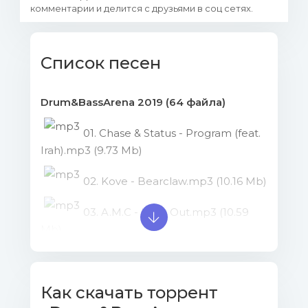
комментарии и делится с друзьями в соц сетях.
Список песен
Drum&BassArena 2019 (64 файла)
01. Chase & Status - Program (feat.
Irah).mp3 (9.73 Mb)
02. Kove - Bearclaw.mp3 (10.16 Mb)
03. A.M.C - Look Out.mp3 (10.59
Mb)
04. Turno - Asylum.mp3 (11.35 Mb)
Как скачать торрент
05. Upgrade - Popular.mp3 (10.36