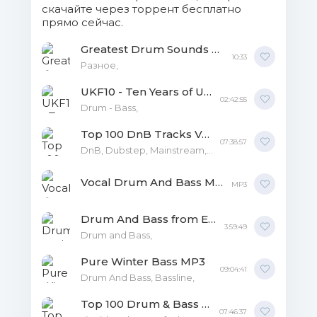
19. Camo and Krooked - Atlas.mp3
скачайте через торрент бесплатно
прямо сейчас.
(12.2 Mb)
Greatest Drum Sounds MP3
20. Brookes Brothers - In the
10:33
Разное,
Moment (feat. Amahla).mp3 (7.84 Mb)
UKF10 - Ten Years of UKF MP3
02:42:55
Drum - Bass,
Top 100 DnB Tracks Vol.5 MP3
07:38:57
DnB, Dubstep, Mainstream, NeuroFunk, Techstep, LiquidFunk, Drumfunk, Electronic,
Vocal Drum And Bass MP3
MP3
Drum And Bass from EDMusiClub Part1 MP3
3:59:49
Drum and Bass,
Pure Winter Bass MP3
09:04:41
Drum And Bass, Bassline,
Top 100 Drum & Bass Vol.4 MP3
07:46:37