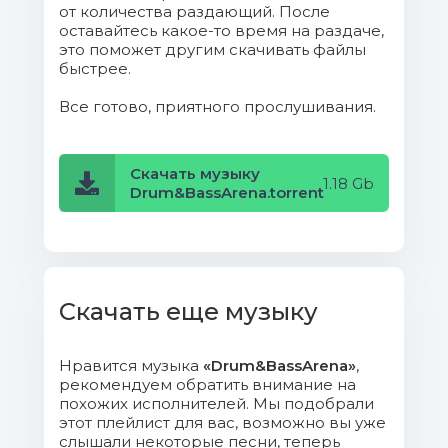
от количества раздающий. После
Desire.mp3 (8.31 Mb)
оставайтесь какое-то время на раздаче,
это поможет другим скачивать файлы
13. Brookes Brothers - Good
быстрее.
Thing.mp3 (7.34 Mb)
Все готово, приятного прослушивания.
14. Dawn Wall - Rain God.mp3
(10.29 Mb)
Скачать музыку
1.18 Gb
Drum&BassArena.torrent
15. Kanine - What I Said.mp3 (11.97
Mb)
16. Simula & Bou - Lifeline (feat.
Sydney).mp3 (10.15 Mb)
Скачать еще музыку
17. Kove - Echoes (feat. Ben
Нравится музыка
«Drum&BassArena»
,
Duffy).mp3 (7.52 Mb)
рекомендуем обратить внимание на
похожих исполнителей. Мы подобрали
18. 1991 - Midnight.mp3 (7.91 Mb)
этот плейлист для вас, возможно вы уже
слышали некоторые песни, теперь