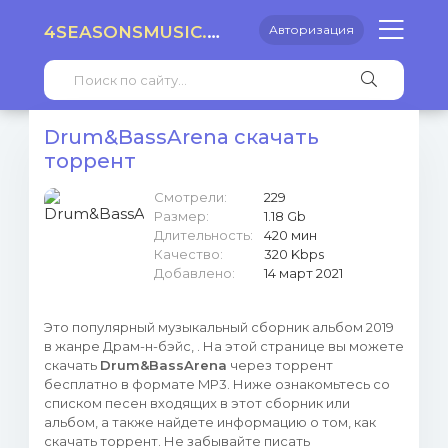
4SEASONSMUSIC.RU
Авторизация
Drum&BassArena скачать
торрент
Смотрели:
229
Размер:
1.18 Gb
Длительность:
420 мин
Качество:
320 Kbps
Добавлено:
14 март 2021
Это популярный музыкальный сборник альбом 2019
в жанре Драм-н-бэйс, . На этой странице вы можете
скачать
Drum&BassArena
через торрент
бесплатно в формате MP3. Ниже ознакомьтесь со
списком песен входящих в этот сборник или
альбом, а также найдете информацию о том, как
скачать торрент. Не забывайте писать