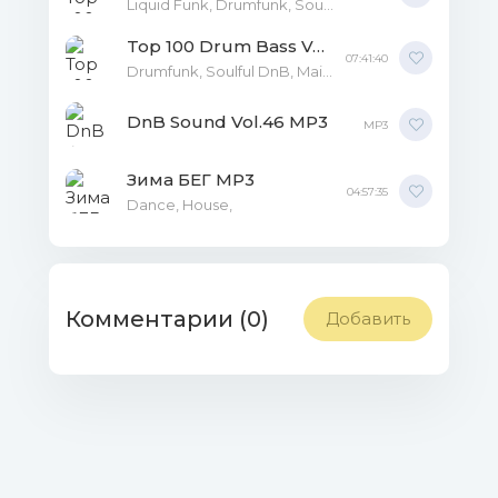
Liquid Funk, Drumfunk, Soulful DnB, Mainstream, Neuro Funk, Techstep,
Top 100 Drum Bass Vol.2 MP3
07:41:40
Drumfunk, Soulful DnB, Mainstream, Neuro Funk, Techstep,
DnB Sound Vol.46 MP3
MP3
Зима БЕГ MP3
04:57:35
Dance, House,
Комментарии (0)
Добавить