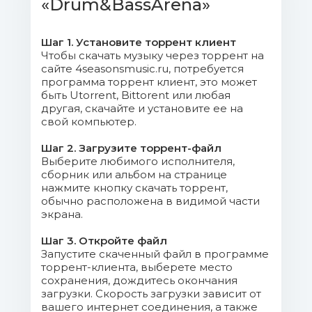
Mb)
«Drum&BassArena»
06. The Prototypes - Infinite
Шаг 1. Установите торрент клиент
(Mothership).mp3 (10.73 Mb)
Чтобы скачать музыку через торрент на
сайте 4seasonsmusic.ru, потребуется
07. A.M.C - Mind the Gap.mp3 (11.55
программа торрент клиент, это может
быть Utorrent, Bittorent или любая
Mb)
другая, скачайте и установите ее на
свой компьютер.
08. Kove - Give & Take.mp3 (8.78
Mb)
Шаг 2. Загрузите торрент-файл
Выберите любимого исполнителя,
сборник или альбом на странице
09. Break - Last Goodbye (feat.
нажмите кнопку скачать торрент,
Celestine).mp3 (12.28 Mb)
обычно расположена в видимой части
экрана.
10. Breakage - Rudeboy Stuff.mp3
Шаг 3. Откройте файл
(10.55 Mb)
Запустите скаченный файл в программе
торрент-клиента, выберете место
11. 1991 - Illusions.mp3 (8.95 Mb)
сохранения, дождитесь окончания
загрузки. Скорость загрузки зависит от
вашего интернет соединения, а также
12. Sub Focus & Dimension -