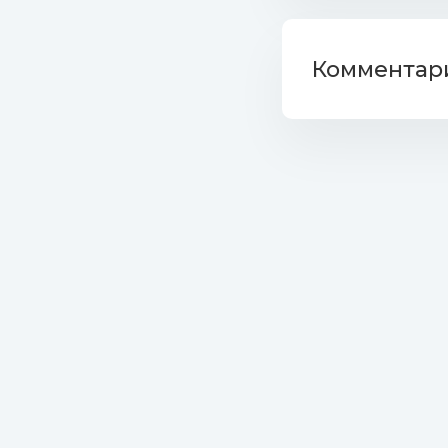
folder.jpg (
Комментари