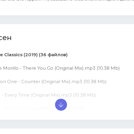
сен
 Classics (2019) (36 файлов)
e Morillo - There You Go (Original Mix).mp3 (10.38 Mb)
ion One - Counter (Original Mix).mp3 (10.38 Mb)
e - Every Time (Original Mix).mp3 (10.38 Mb)
 - Storms (Original Mix).mp3 (10.31 Mb)
 Frost - Almond (Original Mix).mp3 (10.31 Mb)