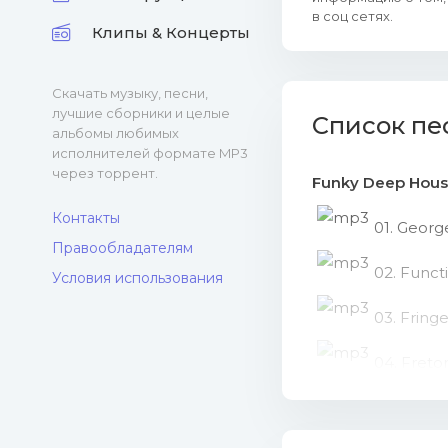
в соц сетях.
Клипы & Концерты
Скачать музыку, песни,
лучшие сборники и целые
Список пе
альбомы любимых
исполнителей формате MP3
через торрент.
Funky Deep House
Контакты
01. Georg
Правообладателям
02. Funct
Условия использования
03. Fring
04. Fretor
05. Franz