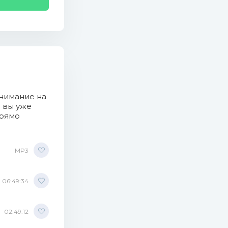
внимание на
о вы уже
прямо
MP3
06:49:34
02:49:12