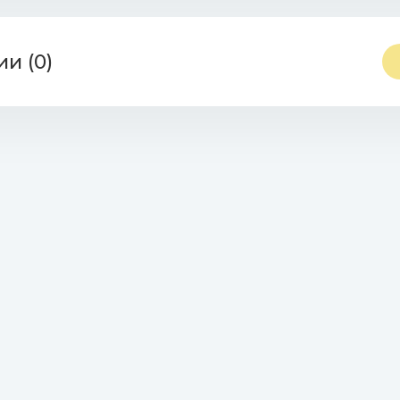
142.3 Kb)
и (0)