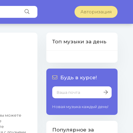
Авторизация
Топ музыки за день
Будь в курсе!
Новая музыка каждый день!
 вы можете
е
те
Популярное за
я с друзьями