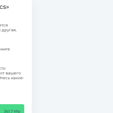
cs»
ется
 другая,
жмите
сто
 от вашего
йтесь какое-
361.7 Mb