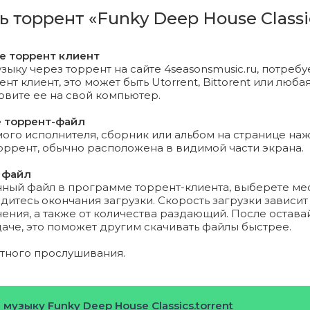
o Jack - Push (Original Mix).mp3 (10.31 Mb)
ь торрент «Funky Deep House Classi
Blaime - Finlay (Original Mix).mp3 (10.31 Mb)
те торрент клиент
n Phillow - Draw (Original Mix).mp3 (10.31 Mb)
зыку через торрент на сайте 4seasonsmusic.ru, потребу
т клиент, это может быть Utorrent, Bittorent или любая
новите ее на свой компьютер.
Shain - Score (Original Mix).mp3 (10.31 Mb)
е торрент-файл
Under - Ginary (Original Mix).mp3 (10.31 Mb)
го исполнителя, сборник или альбом на странице на
торрент, обычно расположена в видимой части экрана.
nces - Good Work (Original Mix).mp3 (10.31 Mb)
 файл
нный файл в программе торрент-клиента, выберете ме
 Hostia - Turned (Original Mix).mp3 (10.31 Mb)
дитесь окончания загрузки. Скорость загрузки зависит
ения, а также от количества раздающий. После остава
r Morgan - Contender (Original Mix).mp3 (10.31 Mb)
даче, это поможет другим скачивать файлы быстрее.
omische Vogel - Winter (Original Mix).mp3 (10.31 Mb)
ятного прослушивания.
n Carne - Night Tales (Original Mix).mp3 (10.31 Mb)
 музыку Funky Deep House Classics.torrent