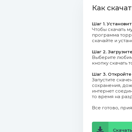
06. Electr
Как скачат
07. Edgar 
Шаг 1. Установи
08. Dusti
Чтобы скачать му
программа торрен
скачайте и уста
09. Duna 
Шаг 2. Загрузит
10. Down 
Выберите любимо
кнопку скачать 
11. Dista
Шаг 3. Откройте
Запустите скаче
12. Diego
сохранения, дож
интернет соедин
13. Dexte
то время на раз
14. Der k
Все готово, при
15. De Do
Скачать