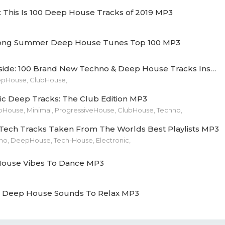
y Small - Never Been (Original Mix).mp3 (10.23 Mb)
e: This Is 100 Deep House Tracks of 2019 MP3
 Trust - Dubby (Original Mix).mp3 (10.23 Mb)
rong Summer Deep House Tunes Top 100 MP3
del - Planet One (Original Mix).mp3 (10.31 Mb)
Techno Inside: 100 Brand New Techno & Deep House Tracks Inspired by ADE MP3
olby - Magic Fly (Original Mix).mp3 (10.31 Mb)
epHouse, ClubHouse,
s Mee - Mellotron (Original Mix).mp3 (10.31 Mb)
ic Deep Tracks: The Club Edition MP3
House, Minimal, ProgressiveHouse, ClubHouse, Techno,
data - Combination (Original Mix).mp3 (10.31 Mb)
Tech Tracks Taken From The Worlds Best Playlists MP3
 Switch - Disswelt (Original Mix).mp3 (10.31 Mb)
no, DeepHouse, Tech-House, Electronic,
m Sakman - Guidance (Original Mix).mp3 (10.31 Mb)
ouse Vibes To Dance MP3
ty Ex - Cauty (Original Mix).mp3 (10.23 Mb)
t Deep House Sounds To Relax MP3
Mandalon - Famoust (Original Mix).mp3 (10.31 Mb)