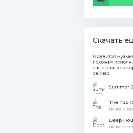
16. Dayana
17. Caro 
18. Carol
Скачать е
19. Carlo
20. Carl 
Нравится музык
похожих исполни
слышали некотор
21. Candy
сейчас.
22. Brian
Summer 20
23. Bouks
The Top 1
24. Anoth
House, Deep
Deep Hous
25. Victo
House, Dee