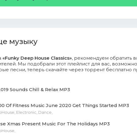
 - Dark Art (Original Mix).mp3 (10.31 Mb)
Marola - Secure (Original Mix).mp3 (10.38 Mb)
ine Vustab - Scene (Original Mix).mp3 (10.38 Mb)
ще музыку
s Estevan - Build Up (Original Mix).mp3 (10.38 Mb)
Crunch - Dreams (Original Mix).mp3 (10.38 Mb)
а
«Funky Deep House Classics»
, рекомендуем обратить 
телей. Мы подобрали этот плейлист для вас, возможн
ые песни, теперь скачайте через торрент бесплатно 
 Winterfeld - People (Original Mix).mp3 (10.38 Mb)
 Chesnik - Stoppage (Original Mix).mp3 (10.78 Mb)
19 Sounds Chill & Relax MP3
 - Stacked (Original Mix).mp3 (10.54 Mb)
00 Of Fitness Music June 2020 Get Things Started MP3
er - Crashed (Original Mix).mp3 (10.15 Mb)
House, Electronic, Dance,
e Xmas Present Music For The Holidays MP3
r Vandale - The Orb (Original Mix).mp3 (10.23 Mb)
pHouse,