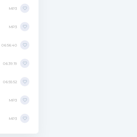
MP3
MP3
06:56:40
06:39:19
06:55:52
MP3
MP3