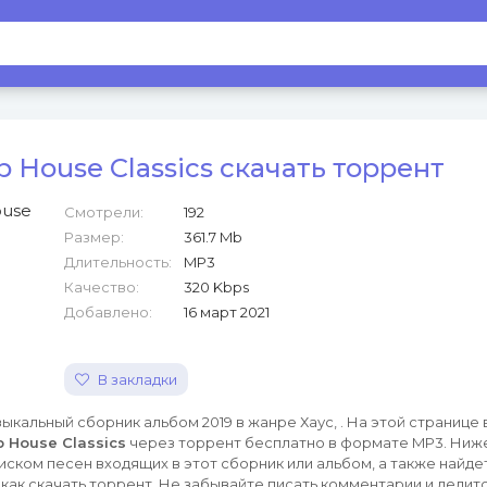
 House Classics скачать торрент
Смотрели:
192
Размер:
361.7 Mb
Длительность:
MP3
Качество:
320 Kbps
Добавлено:
16 март 2021
В закладки
ыкальный сборник альбом 2019 в жанре Хаус, . На этой странице
 House Classics
через торрент бесплатно в формате MP3. Ниж
иском песен входящих в этот сборник или альбом, а также найде
как скачать торрент. Не забывайте писать комментарии и делитс