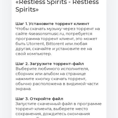
«Restless Spirits - Restless
05 - Nothing I Could Give to
Spirits»
You.mp3 (11.99 Mb)
Шаг 1. Установите торрент клиент
06 - Calling You.mp3 (11.11 Mb)
Чтобы скачать музыку через торрент на
сайте 4seasonsmusic.ru, потребуется
07 - Live to Win.mp3 (8.09 Mb)
программа торрент клиент, это может
быть Utorrent, Bittorent или любая
другая, скачайте и установите ее на
08 - You and I.mp3 (11.02 Mb)
свой компьютер.
09 - When It Comes to You.mp3
Шаг 2. Загрузите торрент-файл
(11.43 Mb)
Выберите любимого исполнителя,
сборник или альбом на странице
нажмите кнопку скачать торрент,
10 - Lost Time (not to Be Found
обычно расположена в видимой части
Again).mp3 (11.28 Mb)
экрана.
11 - In the Realm of the Black
Шаг 3. Откройте файл
Запустите скаченный файл в программе
Rose.mp3 (17.01 Mb)
торрент-клиента, выберете место
сохранения, дождитесь окончания
12 - Nothing I Could Give to You