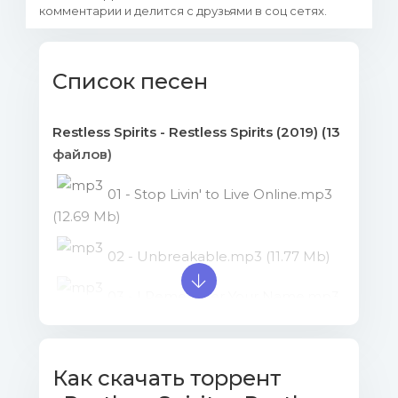
комментарии и делится с друзьями в соц сетях.
Список песен
Restless Spirits - Restless Spirits (2019) (13
файлов)
01 - Stop Livin' to Live Online.mp3
(12.69 Mb)
02 - Unbreakable.mp3 (11.77 Mb)
03 - I Remember Your Name.mp3
(10.86 Mb)
04 - 'Cause I Know You're the
Как скачать торрент
One.mp3 (10.6 Mb)