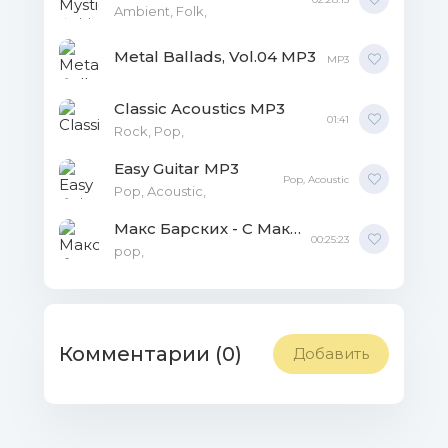
Ambient, Folk,
Metal Ballads, Vol.04 MP3
MP3
Classic Acoustics MP3
01:41
Rock, Pop,
Easy Guitar MP3
Pop, Acoustic
Pop, Acoustic,
Макс Барских - С Максом по домам MP3
00:25:23
рор,
Комментарии (0)
Добавить