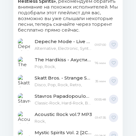
Restless Spirits»
, рекомендуем обратить
внимание на похожих исполнителей. Мы
подобрали этот плейлист для вас,
возможно вы уже слышали некоторые
песни, теперь скачайте через торрент
бесплатно прямо сейчас.
Depeche Mode - Live Spirits Soundtrack MP3
01:57:00
Alternative, Electronic, Synthpop, New-Wave,
The Hardkiss - Акустика. Live MP3
76 мин
Pop, Rock,
Skatt Bros. - Strange Spirits MP3
35 мин
Disco, Pop, Rock, Retro,
Stavros Papadopoulos - Spirits on the Rise MP3
00:55:48
Classic-Rock, Hard-Rock, Blues-Rock,
Acoustic Rock vol.7 MP3
01:47:35
Rock,
Mystic Spirits Vol. 2 [2CD] от Vanila MP3
02:28:15