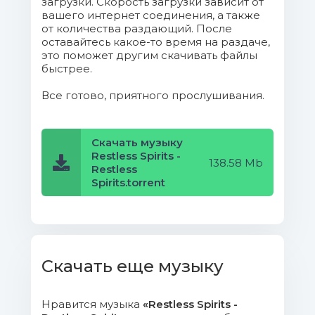
загрузки. Скорость загрузки зависит от
(Acoustic Version).mp3 (10.65 Mb)
вашего интернет соединения, а также
от количества раздающий. После
оставайтесь какое-то время на раздаче,
cover.jpg (65.99 Kb)
это поможет другим скачивать файлы
быстрее.
Все готово, приятного прослушивания.
Скачать музыку
Restless Spirits -
138.58 Mb
Restless
Spirits.torrent
Скачать еще музыку
Нравится музыка
«Restless Spirits -