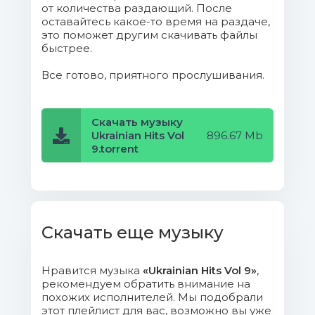
от количества раздающий. После
оставайтесь какое-то время на раздаче,
12. Stacie - Кольоровий Світ (Andi
это поможет другим скачивать файлы
Vax Remix).flac (38.74 Mb)
быстрее.
Все готово, приятного прослушивания.
13. Omana - Кажан.flac (19.53 Mb)
14. Paulman - Я Кохаю Тебе
Скачать музыку
(Extended Mix).flac (27.93 Mb)
Ukrainian Hits Vol
896.67 Mb
9.torrent
15. Mirami - Я Малюю.flac (27.53 Mb)
16. Воплі Відоплясова - Лазня.flac
(18.35 Mb)
Скачать еще музыку
17. Sonya Kay - Зоряний
Саундтрек.flac (24.56 Mb)
Нравится музыка
«Ukrainian Hits Vol 9»
,
рекомендуем обратить внимание на
18. The Faino - Прощавай.flac
похожих исполнителей. Мы подобрали
(20.78 Mb)
этот плейлист для вас, возможно вы уже