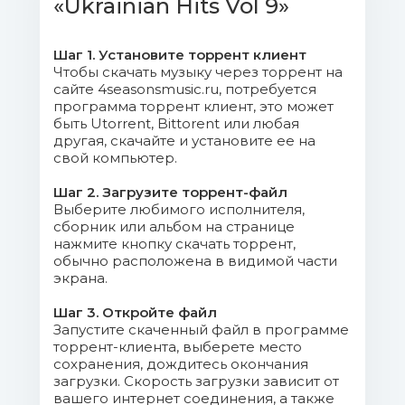
05. Lumiere - Небо в Тобі.flac (23.05
«Ukrainian Hits Vol 9»
Mb)
Шаг 1. Установите торрент клиент
06. MARUV - Спини (Boosin
Чтобы скачать музыку через торрент на
Remix).flac (22.75 Mb)
сайте 4seasonsmusic.ru, потребуется
программа торрент клиент, это может
быть Utorrent, Bittorent или любая
07. KiRA MaZUR - Долонями
другая, скачайте и установите ее на
(iPunkz & Gonibez Remix).flac (20 Mb)
свой компьютер.
08. Брати Гадюкіни - Сивина в
Шаг 2. Загрузите торрент-файл
Выберите любимого исполнителя,
Бороду.flac (30.84 Mb)
сборник или альбом на странице
нажмите кнопку скачать торрент,
09. Мауглі - Середній Палець.flac
обычно расположена в видимой части
(21.63 Mb)
экрана.
Шаг 3. Откройте файл
10. Dilemma - Шаленій.flac (20.57
Запустите скаченный файл в программе
Mb)
торрент-клиента, выберете место
сохранения, дождитесь окончания
11. Скрябін - Сонце Замість
загрузки. Скорость загрузки зависит от
вашего интернет соединения, а также
Шапки.flac (22.66 Mb)