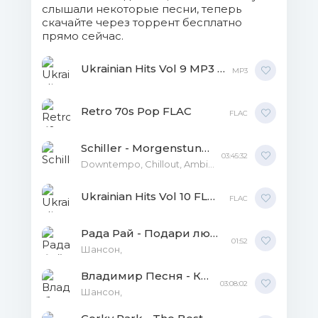
слышали некоторые песни, теперь
скачайте через торрент бесплатно
19. Dakh Daughters - Інше
прямо сейчас.
Місто.flac (34.96 Mb)
Ukrainian Hits Vol 9 MP3 MP3
MP3
20. On i Ona - Заворожи.flac (23.81
Mb)
Retro 70s Pop FLAC
FLAC
21. TREMTYSH - Надихаєш.flac
(21.73 Mb)
Schiller - Morgenstund [24-bit Hi-Res] FLAC
03:45:32
Downtempo, Chillout, Ambient,
22. Потап & Олег Винник -
Найкращий День.flac (20.75 Mb)
Ukrainian Hits Vol 10 FLAC FLAC
FLAC
23. 77CHASOFF - Цілий День
Рада Рай - Подари любовь FLAC
Дощ.flac (24.8 Mb)
01:52
Шансон,
24. ТНМК і Брати Гадюкіни - Гострі
Владимир Песня - Коллекция FLAC
03:08:02
Ножі.flac (34.33 Mb)
Шансон,