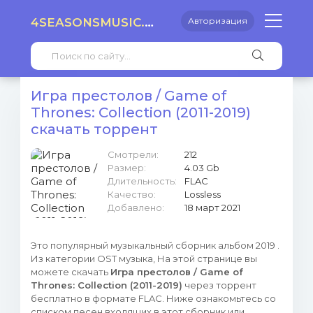
4SEASONSMUSIC.RU
Авторизация
Игра престолов / Game of
Thrones: Collection (2011-2019)
скачать торрент
Смотрели:
212
Размер:
4.03 Gb
Длительность:
FLAC
Качество:
Lossless
Добавлено:
18 март 2021
Это популярный музыкальный сборник альбом 2019 .
Из категории OST музыка, На этой странице вы
можете скачать
Игра престолов / Game of
Thrones: Collection (2011-2019)
через торрент
бесплатно в формате FLAC. Ниже ознакомьтесь со
списком песен входящих в этот сборник или