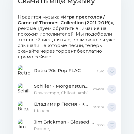
Скачать еще музыку
20 - Small Pack Of Wolves.flac (10.32
Нравится музыка
«Игра престолов /
Mb)
Game of Thrones: Collection (2011-2019)»
,
рекомендуем обратить внимание на
21 - Game Of Thrones.flac (8.14 Mb)
похожих исполнителей. Мы подобрали
этот плейлист для вас, возможно вы уже
слышали некоторые песни, теперь
22 - Kill Them All.flac (13.79 Mb)
скачайте через торрент бесплатно
прямо сейчас.
23 - The Pointy End.flac (15.9 Mb)
Retro 70s Pop FLAC
FLAC
24 - Victory Does Not Make Us
Conquerors.flac (7.54 Mb)
Schiller - Morgenstund [24-bit Hi-Res] FLAC
03:45:32
Downtempo, Chillout, Ambient,
25 - When The Sun Rises In The
West.flac (13.93 Mb)
Владимир Песня - Коллекция FLAC
03:08:02
Шансон,
26 - King Of The North.flac (8.33 Mb)
Jim Brickman - Blessed FLAC
00:50
Разное,
27 - The Night's Watch.flac (7.51 Mb)