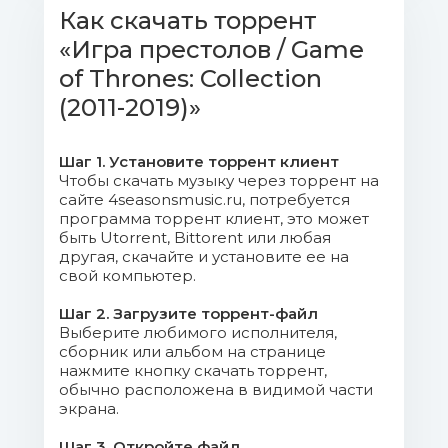
Как скачать торрент
04 - The Kingsroad.flac (9.72 Mb)
«Игра престолов / Game
of Thrones: Collection
05 - The King's Arrival.flac (20.3 Mb)
(2011-2019)»
06 - Love In The Eyes.flac (16.71 Mb)
Шаг 1. Установите торрент клиент
07 - A Raven From King's
Чтобы скачать музыку через торрент на
сайте 4seasonsmusic.ru, потребуется
Landing.flac (6.05 Mb)
программа торрент клиент, это может
быть Utorrent, Bittorent или любая
08 - The Wall.flac (9.73 Mb)
другая, скачайте и установите ее на
свой компьютер.
09 - Things I Do For Love.flac (8.24
Шаг 2. Загрузите торрент-файл
Mb)
Выберите любимого исполнителя,
сборник или альбом на странице
10 - A Golden Crown.flac (8.07 Mb)
нажмите кнопку скачать торрент,
обычно расположена в видимой части
экрана.
11 - Winter Is Coming.flac (10.94 Mb)
Шаг 3. Откройте файл