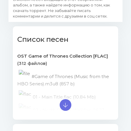
альбом, а также найдете информацию о том, как
скачать торрент. Не забывайте писать
комментарии и делится с друзьями в соц сетях.
Список песен
OST Game of Thrones Collection [FLAC]
(312 файлов)
#Game of Thrones (Music from the
HBO Series).m3u8 (857 b)
01 - Main Title.flac (10.84 Mb)
02 - North Of The Wall.flac (16.23
Mb)
03 - Goodbye Brother.flac (11.37 Mb)