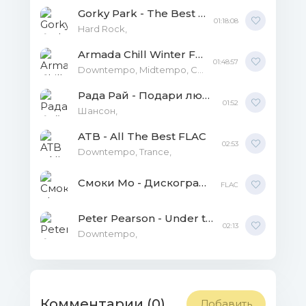
Gorky Park - The Best FLAC
28 - Fire And Blood.flac (21.99 Mb)
01:18:08
Hard Rock,
29 - Finale.flac (14.71 Mb)
Armada Chill Winter FLAC FLAC
01:48:57
Downtempo, Midtempo, Chill Out, Ambient,
Folder.auCDtect.txt (11.31 Kb)
Рада Рай - Подари любовь FLAC
01:52
Шансон,
folder.jpg (130.82 Kb)
ATB - All The Best FLAC
02:53
Downtempo, Trance,
Смоки Мо - Дискография FLAC
FLAC
Peter Pearson - Under the Spell FLAC
02:13
Downtempo,
Комментарии (0)
Добавить