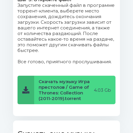
12 - A Bird Without Feathers.flac
Запустите скаченный файл в программе
(9.99 Mb)
торрент-клиента, выберете место
сохранения, дождитесь окончания
загрузки. Скорость загрузки зависит от
13 - Await The King's Justice.flac
вашего интернет соединения, а также
(8.62 Mb)
от количества раздающий. После
оставайтесь какое-то время на раздаче,
14 - You'll Be Queen One Day.flac
это поможет другим скачивать файлы
быстрее.
(6.48 Mb)
Все готово, приятного прослушивания.
15 - The Assassin's Dagger.flac (5.83
Mb)
Скачать музыку Игра
16 - To Vaes Dothrak.flac (6.7 Mb)
престолов / Game of
4.03 Gb
Thrones: Collection
17 - Jon's Honor.flac (12.59 Mb)
(2011-2019).torrent
18 - Black Of Hair.flac (8.33 Mb)
19 - You Win Or You Die.flac (10.29
Mb)