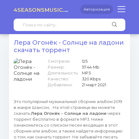
4SEASONSMUSIC.RU
Авторизация
Лера Огонёк - Солнце на ладони
скачать торрент
Смотрели:
125
Размер:
57.44 Mb
Длительность:
MP3
Качество:
320 Kbps
Добавлено:
21 март 2021
Это популярный музыкальный сборник альбом 2019
в жанре Шансон, . На этой странице вы можете
скачать
Лера Огонёк - Солнце на ладони
через
торрент бесплатно в формате MP3. Ниже
ознакомьтесь со списком песен входящих в этот
сборник или альбом, а также найдете информацию
о том, как скачать торрент. Не забывайте писать