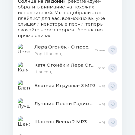
Солнце на ладони»
, рекомендуем
обратить внимание на похожих
исполнителей. Мы подобрали этот
плейлист для вас, возможно вы уже
слышали некоторые песни, теперь
скачайте через торрент бесплатно
прямо сейчас.
Лера Огонёк - О простом и обычном MP3
35 мин
Pop, Шансон,
Катя Огонёк и Лера Огонёк - Лучшие песни MP3
00:50
Шансон,
Блатная Игрушка- 3 MP3
MP3
Лучшие Песни Радио Шансон часть 3 MP3
MP3
Шансон Весна 2 MP3
MP3