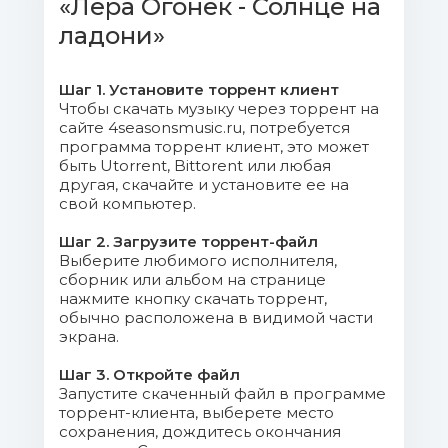
05 - Лера плюс Витя.mp3 (8.23
«Лера Огонёк - Солнце на
Mb)
ладони»
06 - Снегири, снегири.mp3 (7.68
Шаг 1. Установите торрент клиент
Mb)
Чтобы скачать музыку через торрент на
сайте 4seasonsmusic.ru, потребуется
07 - Ветерок (Памяти Кати
программа торрент клиент, это может
Огонёк).mp3 (8.55 Mb)
быть Utorrent, Bittorent или любая
другая, скачайте и установите ее на
свой компьютер.
picture1.jpg (183.32 Kb)
Шаг 2. Загрузите торрент-файл
picture2.jpg (118.2 Kb)
Выберите любимого исполнителя,
сборник или альбом на странице
нажмите кнопку скачать торрент,
обычно расположена в видимой части
экрана.
Шаг 3. Откройте файл
Запустите скаченный файл в программе
торрент-клиента, выберете место
сохранения, дождитесь окончания