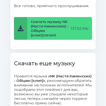
Все готово, приятного прослушивания.
Скачать музыку NK
(Настя Каменских) -
137.02 Mb
Обіцяю
[клип].torrent
Скачать еще музыку
Нравится музыка
«NK (Настя Каменских)
- Обіцяю [клип]»
, рекомендуем обратить
внимание на похожих исполнителей. Мы
подобрали этот плейлист для вас,
возможно вы уже слышали некоторые
песни, теперь скачайте через торрент
бесплатно прямо сейчас.