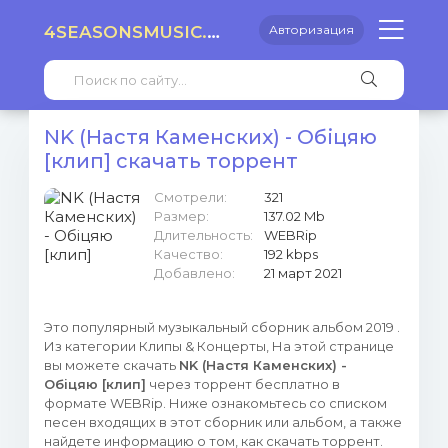
4SEASONSMUSIC.RU
Авторизация
NK (Настя Каменских) - Обіцяю
[клип] скачать торрент
Смотрели:
321
Размер:
137.02 Mb
Длительность:
WEBRip
Качество:
192 kbps
Добавлено:
21 март 2021
Это популярный музыкальный сборник альбом 2019 .
Из категории Клипы & Концерты, На этой странице
вы можете скачать
NK (Настя Каменских) -
Обіцяю [клип]
через торрент бесплатно в
формате WEBRip. Ниже ознакомьтесь со списком
песен входящих в этот сборник или альбом, а также
найдете информацию о том, как скачать торрент.