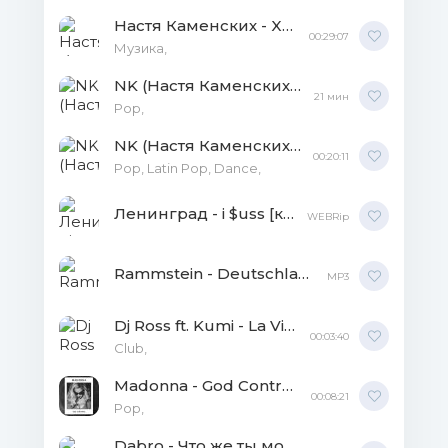
Настя Каменских - Xmas with NK WEBRip
00:29:07
Музика,
NK (Настя Каменских) - Eclectica MP3
21 мин
Pop,
NK (Настя Каменских) - Ecléctica 2020 FLAC
00:20:11
Pop, Latin Pop, Dance,
Ленинград - i $uss [клип] WEBRip
WEBRip
Rammstein - Deutschland [клип] MP3
MP3
Dj Ross ft. Kumi - La Vie [клип] WEBRip
00:03:40
Club,
Madonna - God Control [клип] WEBRip
00:08:21
Рор,
Dabro - Что же ты молчишь [клип] WEBRip