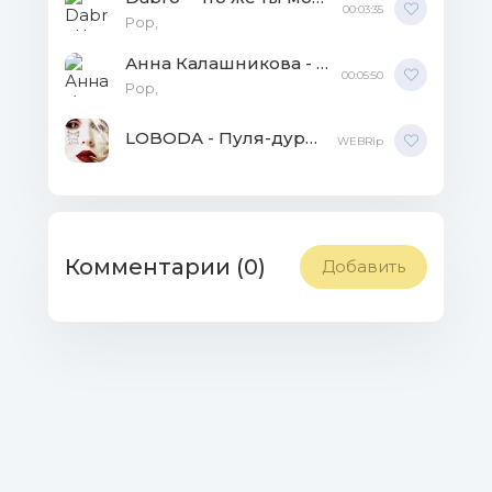
00:03:35
Рор,
Анна Калашникова - По любви [клип] WEBRip
00:05:50
Рор,
LOBODA - Пуля-дура [клип] WEBRip
WEBRip
Комментарии (0)
Добавить