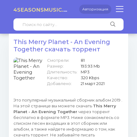
4SEASONSMUSIC.RU
Авторизация
This Merry Planet - An Evening
Together скачать торрент
Смотрели:
81
Размер:
193.93 Mb
Длительность:
MP3
Качество:
320 Kbps
Добавлено:
21 март 2021
Это популярный музыкальный сборник альбом 2019 .
На этой странице вы можете скачать
This Merry
Planet - An Evening Together
через торрент
бесплатно в формате MP3. Ниже ознакомьтесь со
списком песен входящих в этот сборник или
альбом, а также найдете информацию о том, как
скачать торрент. Не забывайте писать