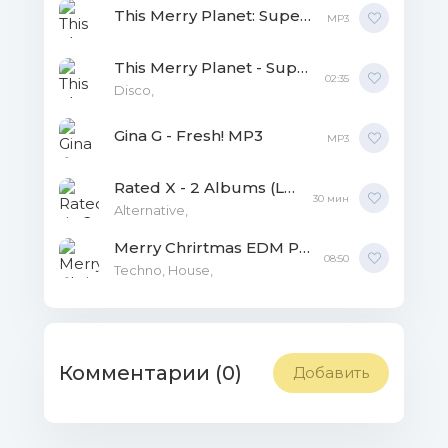
This Merry Planet: Super Rare Disco Vol.1 MP3
MP3
This Merry Planet - Super Rare Disco Vol.4 MP3
02:35
Disco,
Gina G - Fresh! MP3
MP3
Rated X - 2 Albums (LP Promo '19 - United Front LP) MP3
30 мин
Alternative,
Merry Chrirtmas EDM Party MP3
08:50
Techno, House,
Комментарии (0)
Добавить