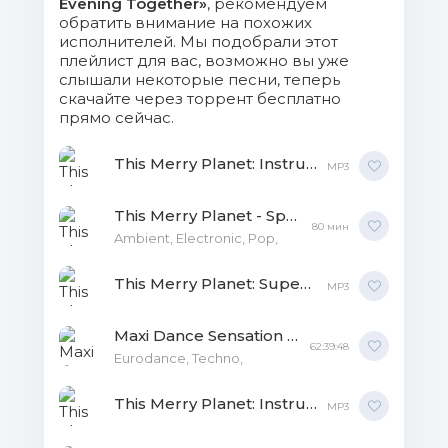
Evening Together»
, рекомендуем
обратить внимание на похожих
исполнителей. Мы подобрали этот
плейлист для вас, возможно вы уже
слышали некоторые песни, теперь
скачайте через торрент бесплатно
прямо сейчас.
This Merry Planet: Instrumental Disco Hits Vol2 MP3
MP3
This Merry Planet - Space Voyage #2 MP3
80 мин
Ambient, Electronic, Pop,
This Merry Planet: Super Rare Disco Vol.2 MP3
MP3
Maxi Dance Sensation Vol.1-27 MP3
62:39:48
Eurodance, Techno,
This Merry Planet: Instrumental Disco Hits Vol.3 MP3
MP3