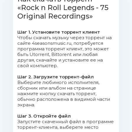
«Rock n Roll Legends - 75
04. Little Richard - The Girl Can't
Help It.mp3 (5.92 Mb)
Original Recordings»
05. Charlie Gracie - Butterfly.mp3
Шаг 1. Установите торрент клиент
(5.54 Mb)
Чтобы скачать музыку через торрент на
сайте 4seasonsmusic.ru, потребуется
06. Bill Haley - Shake, Rattle and
программа торрент клиент, это может
быть Utorrent, Bittorent или любая
Roll.mp3 (5.93 Mb)
другая, скачайте и установите ее на
свой компьютер.
07. Jimmie Rodgers - Kisses
Sweeter Than Wine.mp3 (5.67 Mb)
Шаг 2. Загрузите торрент-файл
Выберите любимого исполнителя,
сборник или альбом на странице
08. The Diamonds - Little
нажмите кнопку скачать торрент,
Darlin'.mp3 (5.2 Mb)
обычно расположена в видимой части
экрана.
09. C. Perkins - Matchbox.mp3
Шаг 3. Откройте файл
(5.14 Mb)
Запустите скаченный файл в программе
торрент-клиента, выберете место
10. Jodie Sands - With All My