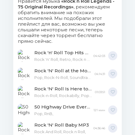
Нравится музыка
«Rock n Roll Legends -
75 Original Recordings»
, рекомендуем
17. Georgia Gibbs - Dance With Me
обратить внимание на похожих
исполнителей. Мы подобрали этот
Henry (The Wallflower).mp3 (5.48 Mb)
плейлист для вас, возможно вы уже
слышали некоторые песни, теперь
18. Eddie Cochran - Sittin' In The
скачайте через торрент бесплатно
Balcony.mp3 (4.78 Mb)
прямо сейчас.
Rock 'n' Roll Top Hits MP3
19. The Five Satins - (I’ll
04:42:03
Rock 'n' Roll, Retro, Rock n Roll,
Remember) In the Still of the Nite.mp3
(7.21 Mb)
Rock 'N' Roll at the Movies - 101 All Time Greats MP3
04:14:31
Pop, Rock-N-Roll, Soundtrack,
20. Billy (Lee) Riley - Red Hot.mp3
Rock 'N' Roll Is Here to Stay MP3
(6.03 Mb)
01:03:51
Rock-n-Roll, Rockabilly, Pop-Rock, Rock n Roll,
21. Little Richard - Send Me Some
50 Highway Drive Evergreen Hits MP3
121 мин
Lovin'.mp3 (5.47 Mb)
Pop, RnB,
22. Marvin Rainwater - Gonna Find
Rock 'N' Roll Baby MP3
04:36:46
Me A Bluebird.mp3 (5.88 Mb)
Rock And Roll, Rock n Roll,