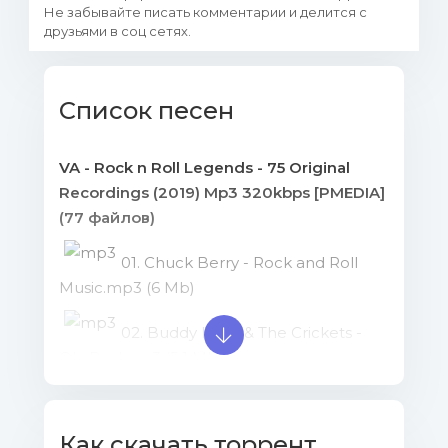
Не забывайте писать комментарии и делится с
друзьями в соц сетях.
Список песен
VA - Rock n Roll Legends - 75 Original
Recordings (2019) Mp3 320kbps [PMEDIA]
(77 файлов)
01. Chuck Berry - Rock and Roll
Music.mp3 (6 Mb)
02. Buddy Holly & The Crickets -
Oh, Boy!.mp3 (5.1 Mb)
03. Elvis Presley - Heartbreak
Hotel.mp3 (5.03 Mb)
Как скачать торрент