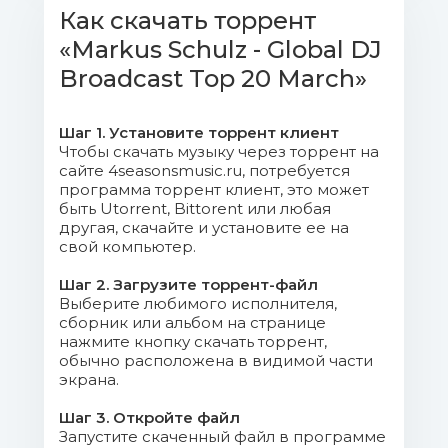
Feel Loved (Extended Mix).mp3 (16.2 Mb)
Как скачать торрент
«Markus Schulz - Global DJ
04. DT8 Project - The Edge
(Extended Mix).mp3 (16.47 Mb)
Broadcast Top 20 March»
05. Mike EFEX - BX8 (Extended
Шаг 1. Установите торрент клиент
Mix).mp3 (17.41 Mb)
Чтобы скачать музыку через торрент на
сайте 4seasonsmusic.ru, потребуется
06. Maor Levi & OTIOT - Bandana
программа торрент клиент, это может
быть Utorrent, Bittorent или любая
(Extended Mix).mp3 (16.94 Mb)
другая, скачайте и установите ее на
свой компьютер.
07. Super8 & Tab - Helsinki
Scorchin (Super8 & Tab 2019 Extended
Шаг 2. Загрузите торрент-файл
Выберите любимого исполнителя,
Mix).mp3 (12.36 Mb)
сборник или альбом на странице
нажмите кнопку скачать торрент,
08. Arkham Knights - Another
обычно расположена в видимой части
Dimension (Extended Mix).mp3 (17.5 Mb)
экрана.
Шаг 3. Откройте файл
09. Maarten De Jong - Brutal
Запустите скаченный файл в программе