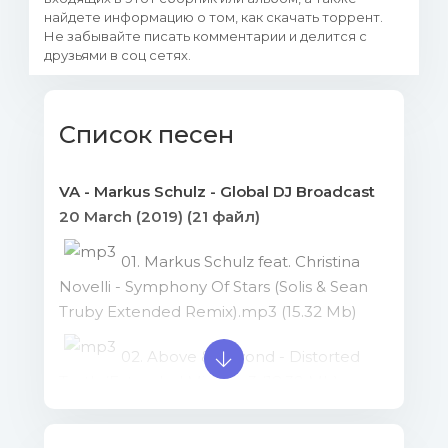
найдете информацию о том, как скачать торрент.
Не забывайте писать комментарии и делится с
друзьями в соц сетях.
Список песен
VA - Markus Schulz - Global DJ Broadcast
20 March (2019) (21 файл)
01. Markus Schulz feat. Christina
Novelli - Symphony Of Stars (Solis & Sean
Truby Extended Remix).mp3 (15.32 Mb)
02. Above & Beyond - Distorted
Truth (Extended Mix).mp3 (18.39 Mb)
03. Cosmic Gate & Foret - Need To