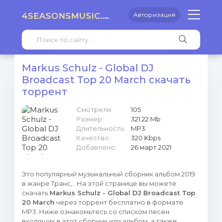
4SEASONSMUSIC.RU
Авторизация
Markus Schulz - Global DJ
Broadcast Top 20 March скачать
торрент
Смотрели:
105
Размер:
321.22 Mb
Длительность:
MP3
Качество:
320 Kbps
Добавлено:
26 март 2021
Это популярный музыкальный сборник альбом 2019
в жанре Транс, . На этой странице вы можете
скачать
Markus Schulz - Global DJ Broadcast Top
20 March
через торрент бесплатно в формате
MP3. Ниже ознакомьтесь со списком песен
входящих в этот сборник или альбом, а также