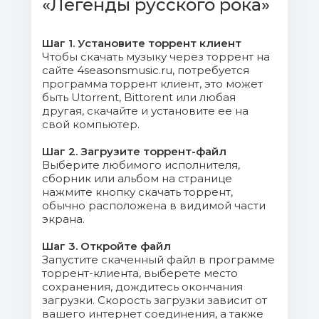
«Легенды русского рока»
05. Наутилус Помпилиус - Падал
теплый снег.mp3 (6.22 Mb)
Шаг 1. Установите торрент клиент
Чтобы скачать музыку через торрент на
06. 7Б - Воин-призрак.mp3 (9.36
сайте 4seasonsmusic.ru, потребуется
программа торрент клиент, это может
Mb)
быть Utorrent, Bittorent или любая
другая, скачайте и установите ее на
07. ЧайФ - Аргентина-Ямайка 5-
свой компьютер.
0.mp3 (8.21 Mb)
Шаг 2. Загрузите торрент-файл
Выберите любимого исполнителя,
08. Би-2 - Пора возвращаться
сборник или альбом на странице
домой.mp3 (11.72 Mb)
нажмите кнопку скачать торрент,
обычно расположена в видимой части
09. 7Б - Не герой.mp3 (3.95 Mb)
экрана.
Шаг 3. Откройте файл
10. Танцы минус - 10 капель.mp3
Запустите скаченный файл в программе
(6.65 Mb)
торрент-клиента, выберете место
сохранения, дождитесь окончания
100. Алиса - Апрель.mp3 (10.35
загрузки. Скорость загрузки зависит от
вашего интернет соединения, а также
Mb)