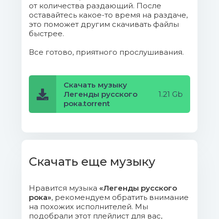
от количества раздающий. После
оставайтесь какое-то время на раздаче,
101. БИ-2 - Серебро.mp3 (10.73
это поможет другим скачивать файлы
Mb)
быстрее.
Все готово, приятного прослушивания.
102. В. Цой - Невесёлая
песня.mp3 (9.88 Mb)
Скачать музыку
103. ДДТ - Летели облака.mp3
Легенды русского
1.21 Gb
(10.12 Mb)
рока.torrent
104. Звери - Просто такая
сильная любовь.mp3 (7.74 Mb)
105. Кино - Апрель.mp3 (10.66 Mb)
Скачать еще музыку
106. Крематорий - Катманду.mp3
Нравится музыка
«Легенды русского
(9.27 Mb)
рока»
, рекомендуем обратить внимание
на похожих исполнителей. Мы
107. Ленинград - Вояж.mp3 (5.03
подобрали этот плейлист для вас,