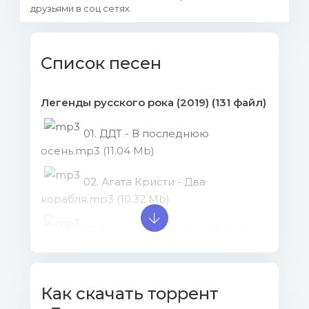
друзьями в соц сетях.
Список песен
Легенды русского рока (2019) (131 файл)
01. ДДТ - В последнюю
осень.mp3 (11.04 Mb)
02. Агата Кристи - Два
корабля.mp3 (10.32 Mb)
03. Кино - Пачка сигарет.mp3
(10.96 Mb)
04. Кино - Песня без слов.mp3
Как скачать торрент
(11.68 Mb)