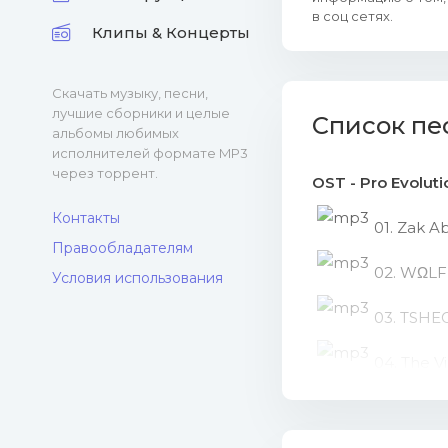
в соц сетях.
Клипы & Концерты
Скачать музыку, песни,
лучшие сборники и целые
Список пе
альбомы любимых
исполнителей формате MP3
через торрент.
OST - Pro Evolut
Контакты
01. Zak A
Правообладателям
02. WΩLF
Условия использования
03. TSHE
04. The V
05. The K