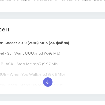
сен
ion Soccer 2019 (2018) MP3 (24 файла)
bel - Still Want UUU.mp3 (7.46 Mb)
 BLACK - Stop Me.mp3 (9.97 Mb)
GUE - When You Walk.mp3 (9.06 Mb)
iew Tones - Stand Up.mp3 (6.43 Mb)
illers - The Man.mp3 (9.61 Mb)