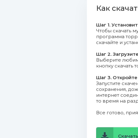
06. The G
Как скачат
07. The A
Шаг 1. Установи
08. Suzi 
Чтобы скачать му
программа торрен
скачайте и уста
09. Samp
Шаг 2. Загрузит
10. Saba 
Выберите любимо
кнопку скачать 
11. NVDES
Шаг 3. Откройте
Запустите скаче
12. Kírum
сохранения, дож
интернет соедин
13. Kelel
то время на раз
14. Jay P
Все готово, при
15. X Am
Скачать