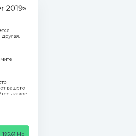
r 2019»
ется
 другая,
жмите
сто
 от вашего
йтесь какое-
195.61 Mb