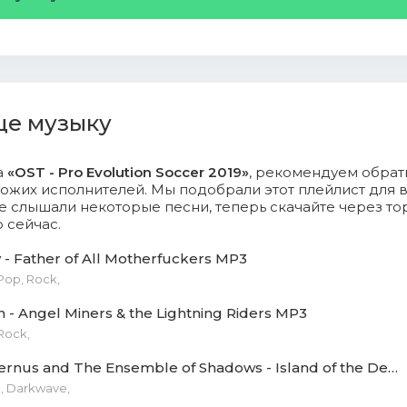
e Fitzgerald - Two Moons Under.mp3 (11.63 Mb)
Dum - FEMME.mp3 (9.73 Mb)
b Happy - Dead Dreamers.mp3 (8.35 Mb)
ще музыку
ent Bazin - Romeo.mp3 (8.62 Mb)
Clap! - Ar-Raqis.mp3 (6.25 Mb)
а
«OST - Pro Evolution Soccer 2019»
, рекомендуем обрат
ожих исполнителей. Мы подобрали этот плейлист для в
 слышали некоторые песни, теперь скачайте через то
AZOOGA - LONER BOOGIE.mp3 (4.91 Mb)
 сейчас.
NATION - Passion.mp3 (7.93 Mb)
 - Father of All Motherfuckers MP3
 Pop, Rock,
Of the North - Fire.mp3 (6.45 Mb)
 - Angel Miners & the Lightning Riders MP3
 Alizzz.mp3 (5.77 Mb)
 Rock,
Sopor Aeternus and The Ensemble of Shadows - Island of the Dead MP3
, Darkwave,