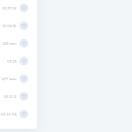
03:37:52
01:06:59
255 мин
03:25
677 мин
05:12:12
03:44:06