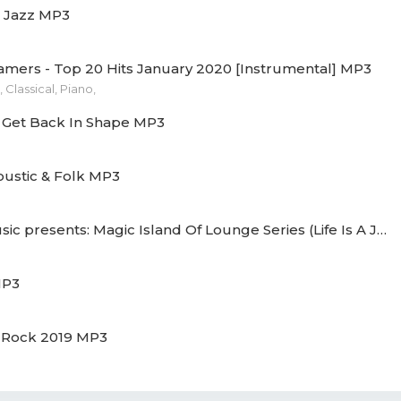
 Jazz MP3
amers - Top 20 Hits January 2020 [Instrumental] MP3
 Classical, Piano,
 Get Back In Shape MP3
ustic & Folk MP3
Drizzly Music presents: Magic Island Of Lounge Series (Life Is A Journey) MP3
MP3
f Rock 2019 MP3