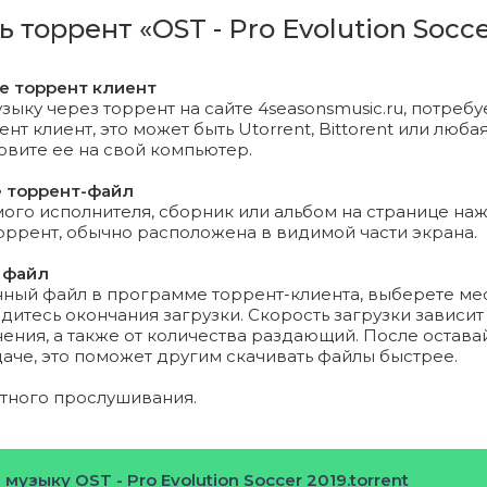
o! Team - Mayday.mp3 (9.2 Mb)
ь торрент «OST - Pro Evolution Socce
mazons - Black Magic.mp3 (10.49 Mb)
те торрент клиент
Island - Show Me The Way.mp3 (8.87 Mb)
зыку через торрент на сайте 4seasonsmusic.ru, потребу
т клиент, это может быть Utorrent, Bittorent или любая
новите ее на свой компьютер.
a The Great - I Am Me.mp3 (8.28 Mb)
е торрент-файл
- Where Ideas Sing (feat. Daoud).mp3 (8.49 Mb)
го исполнителя, сборник или альбом на странице на
торрент, обычно расположена в видимой части экрана.
 - OU LA LA LA (ALL EYES ON US).mp3 (5.37 Mb)
 файл
нный файл в программе торрент-клиента, выберете ме
a - How Did We Get Here.mp3 (8.9 Mb)
дитесь окончания загрузки. Скорость загрузки зависит
ения, а также от количества раздающий. После остава
a - LMK.mp3 (8.46 Mb)
даче, это поможет другим скачивать файлы быстрее.
rince - Father, Father.mp3 (8.02 Mb)
ятного прослушивания.
bassadors & Jamie N Commons - Jungle.mp3 (7.37 Mb)
 музыку OST - Pro Evolution Soccer 2019.torrent