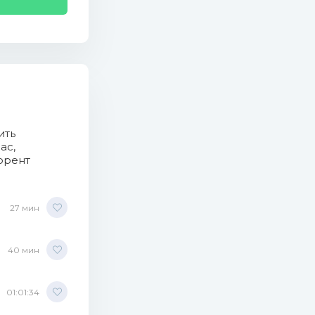
ить
ас,
ррент
27 мин
40 мин
01:01:34