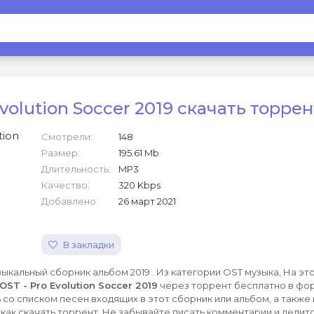
Evolution Soccer 2019 скачать торрен
Смотрели:
148
Размер:
195.61 Mb
Длительность:
MP3
Качество:
320 Kbps
Добавлено:
26 март 2021
В закладки
ыкальный сборник альбом 2019 . Из категории OST музыка, На эт
OST - Pro Evolution Soccer 2019
через торрент бесплатно в фо
со списком песен входящих в этот сборник или альбом, а также
как скачать торрент. Не забывайте писать комментарии и делитс