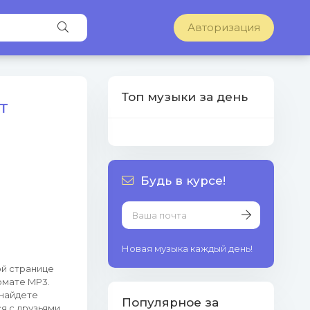
Авторизация
Топ музыки за день
т
Будь в курсе!
Новая музыка каждый день!
ой странице
рмате MP3.
 найдете
Популярное за
я с друзьями