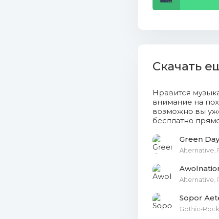
16. Georg
17. Dum 
18. Demo
Скачать е
19. Clem
20. Clap! 
Нравится музык
внимание на пох
возможно вы уже
21. BOY 
бесплатно прямо
22. AWOL
Green Day
Alternative,
23. Anna 
Awolnation
24.Flex -
Alternative,
Gothic-Rock