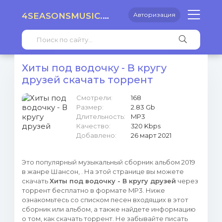
4SEASONSMUSIC.RU
Авторизация
Хиты под водочку - В кругу
друзей скачать торрент
Смотрели:
168
Размер:
2.83 Gb
Длительность:
MP3
Качество:
320 Kbps
Добавлено:
26 март 2021
Это популярный музыкальный сборник альбом 2019
в жанре Шансон, . На этой странице вы можете
скачать
Хиты под водочку - В кругу друзей
через
торрент бесплатно в формате MP3. Ниже
ознакомьтесь со списком песен входящих в этот
сборник или альбом, а также найдете информацию
о том, как скачать торрент. Не забывайте писать