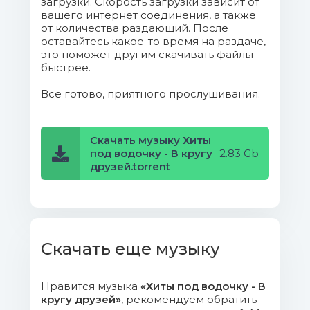
загрузки. Скорость загрузки зависит от
вашего интернет соединения, а также
Пятилетка.mp3 (8.61 Mb)
от количества раздающий. После
оставайтесь какое-то время на раздаче,
012. Казённый дом - Аня
это поможет другим скачивать файлы
Воробей.mp3 (8.52 Mb)
быстрее.
Все готово, приятного прослушивания.
013. Все ерунда - Группа
Воровайки.mp3 (7.96 Mb)
Скачать музыку Хиты
014. Ты люблю сказала - Сборная
под водочку - В кругу
2.83 Gb
Союза.mp3 (7.31 Mb)
друзей.torrent
015. Не любила - Сергей
Бурмистров.mp3 (10.04 Mb)
016. Ангелы любви - Сборная
Скачать еще музыку
Союза.mp3 (9.13 Mb)
Нравится музыка
«Хиты под водочку - В
017. Свадьба - Группа
кругу друзей»
, рекомендуем обратить
Бутырка.mp3 (9.29 Mb)