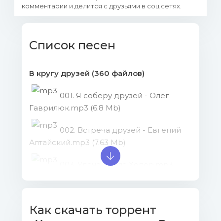
комментарии и делится с друзьями в соц сетях.
Список песен
В кругу друзей (360 файлов)
001. Я соберу друзей - Олег
Гаврилюк.mp3 (6.8 Mb)
002. Встреча друзей - Евгений
Алтайский.mp3 (7.63 Mb)
003. Удача - Лала Хопер.mp3
(7.06 Mb)
004. Грустное веселье - Виктор
Как скачать торрент
Тюменский.mp3 (10.25 Mb)