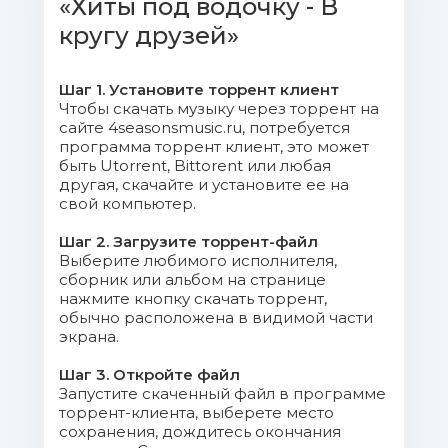
«Хиты под водочку - В
005. Скрипач в законе - Группа
кругу друзей»
Беломорканал.mp3 (6.99 Mb)
Шаг 1. Установите торрент клиент
006. Ресторанный музыкант -
Чтобы скачать музыку через торрент на
Вадим Кузема.mp3 (6.27 Mb)
сайте 4seasonsmusic.ru, потребуется
программа торрент клиент, это может
быть Utorrent, Bittorent или любая
007. В Самаре у друзей -
другая, скачайте и установите ее на
Александр Звинцов.mp3 (7.01 Mb)
свой компьютер.
008. Девочка поющая шансон -
Шаг 2. Загрузите торрент-файл
Ильдар Курмаев.mp3 (6.08 Mb)
Выберите любимого исполнителя,
сборник или альбом на странице
нажмите кнопку скачать торрент,
009. Ну где ты был - Афина
обычно расположена в видимой части
Делиониди.mp3 (5.62 Mb)
экрана.
Шаг 3. Откройте файл
010. Жизнь моя шальная - Катя
Запустите скаченный файл в программе
Дроздовская.mp3 (6.13 Mb)
торрент-клиента, выберете место
сохранения, дождитесь окончания
011. Не гоните лошадей - Группа