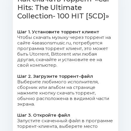
Hits: The Ultimate
Relax.mp3 (9.1 Mb)
Collection- 100 HIT [5CD]»
02.Tears For Fears - Shout.mp3
(9.35 Mb)
Шаг 1. Установите торрент клиент
Чтобы скачать музыку через торрент на
03.Kool & The Gang - Get Down On
сайте 4seasonsmusic.ru, потребуется
It.mp3 (8.15 Mb)
программа торрент клиент, это может
быть Utorrent, Bittorent или любая
другая, скачайте и установите ее на
04.Madness - It Must Be Love.mp3
свой компьютер.
(7.66 Mb)
Шаг 2. Загрузите торрент-файл
Выберите любимого исполнителя,
05.Wet Wet Wet - With A Little
сборник или альбом на странице
Help From My Friends.mp3 (6.12 Mb)
нажмите кнопку скачать торрент,
обычно расположена в видимой части
06.Thompson Twins - You Take Me
экрана.
Up.mp3 (10.23 Mb)
Шаг 3. Откройте файл
Запустите скаченный файл в программе
07.ABC - The Look Of Love (Part
торрент-клиента, выберете место
1).mp3 (8.08 Mb)