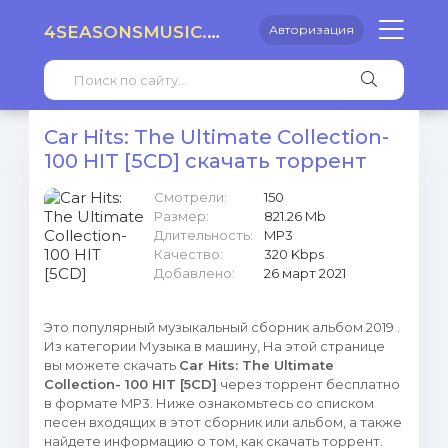
4SEASONSMUSIC.RU
Авторизация
Car Hits: The Ultimate Collection-
100 HIT [5CD] скачать торрент
Смотрели:
150
Размер:
821.26 Mb
Длительность:
MP3
Качество:
320 Kbps
Добавлено:
26 март 2021
Это популярный музыкальный сборник альбом 2019 .
Из категории Музыка в машину, На этой странице
вы можете скачать
Car Hits: The Ultimate
Collection- 100 HIT [5CD]
через торрент бесплатно
в формате MP3. Ниже ознакомьтесь со списком
песен входящих в этот сборник или альбом, а также
найдете информацию о том, как скачать торрент.