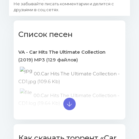
Не забывайте писать комментарии и делится с
друзьями в соц сетях.
Список песен
VA - Car Hits The Ultimate Collection
(2019) MP3 (129 файлов)
00.Car Hits The Ultimate Collection -
CD1.jpg (109.6 Kb)
00.Car Hits The Ultimate Collection -
CD1.log (19.64 Kb)
00.Car Hits The Ultimate Collection
- CD1.mp3.cue (3.31 Kb)
Как скачать торрент «Car
01.Frankie Goes To Hollywood -