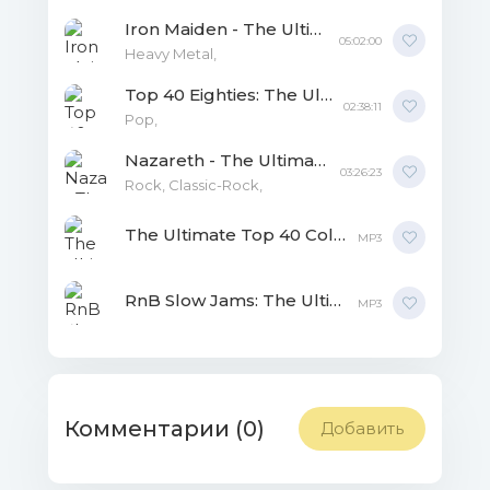
20.Rick Astley - When I Fall In
Iron Maiden - The Ultimate Collection (Compilation) MP3
Love.mp3 (7.07 Mb)
05:02:00
Heavy Metal,
Top 40 Eighties: The Ultimate Top 40 Collection [2CD] MP3
02:38:11
Рор,
Nazareth - The Ultimate Collection [3CD] MP3
03:26:23
Rock, Classic-Rock,
The Ultimate Top 40 Collection - 70's, 80's, 90's, 00's [8CD] MP3
MP3
RnB Slow Jams: The Ultimate Collection [5CD] MP3
MP3
Комментарии (0)
Добавить