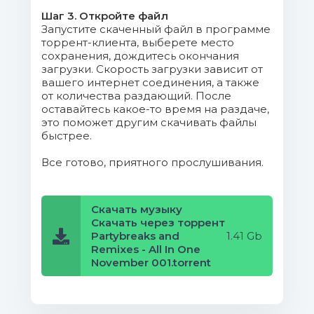
Шаг 3. Откройте файл
008. Dj Jeff Timbaland Vs Hugh
Запустите скаченный файл в программе
Graham - Apologize (Bootleg).mp3 (8.97
торрент-клиента, выберете место
Mb)
сохранения, дождитесь окончания
загрузки. Скорость загрузки зависит от
вашего интернет соединения, а также
009. Jeff92 & Sumania Alexandra
от количества раздающий. После
Stan - Boy Oh Boy (Dj Jeff92 & Dj Sumania
оставайтесь какое-то время на раздаче,
MoombahtonReggaeton Redrum).mp3
это поможет другим скачивать файлы
быстрее.
(9.49 Mb)
Все готово, приятного прослушивания.
010. Vegas & Dj Julo Cruz Atc X Jaxx
& Vega - Around The World 2k17 (Festival
Mix) (Big Horn X Trap Rmx) (Trapsition 132-
Скачать музыку
Скачать через торрент
70).mp3 (9.51 Mb)
Partybreaks and
1.41 Gb
Remixes - All In One
011. Rich Rubillar Clinton Sparks -
November 001.torrent
Hit My Line (Rich Mixshow Refix Intro).mp3
(10.13 Mb)