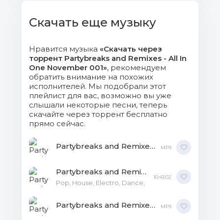
012. Corey Jasper Timbaland Ft
Migos - Them Jeans (Intro Outro).mp3
Скачать еще музыку
(14.48 Mb)
Нравится музыка
«Скачать через
013. Jhapz Sadicon Clean Bandit Ft
торрент Partybreaks and Remixes - All In
Jess Glynne - Real Love (Intro).mp3 (8.67
One November 001»
, рекомендуем
Mb)
обратить внимание на похожих
исполнителей. Мы подобрали этот
плейлист для вас, возможно вы уже
014. Jeff92 & Sumania Cnco -
слышали некоторые песни, теперь
Reggaeton Lento (Dj Jeff92 & Dj Sumania
скачайте через торрент бесплатно
Redrum).mp3 (8.63 Mb)
прямо сейчас.
015. Dj Allan Coolio - Fantastic
Partybreaks and Remixes - All In One November 003 MP3
MP3
Voyage - Coolio (Old School Hype Clean
Vers).mp3 (12.11 Mb)
Partybreaks and Remixes - All In One November 008 MP3
10:43:02
Pop, House, Electro, Dance,
016. Starjack Camila Cabello -
Havana (Starjack Redrum Edit).mp3 (9.43
Partybreaks and Remixes - All In One November 005 MP3
MP3
Mb)