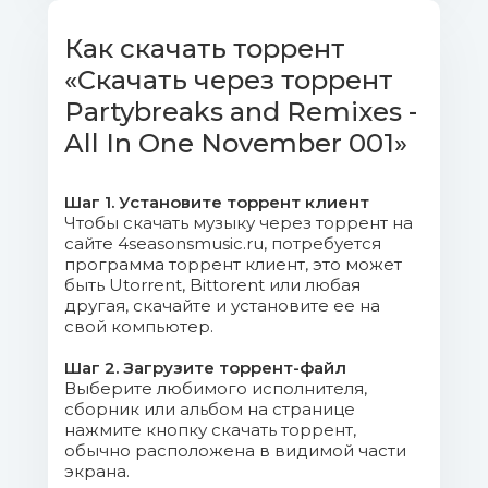
003. Jeff92 & Sumania Company B
Как скачать торрент
- Fascinated (Jeff92 & Sumania
«Скачать через торрент
Redrum).mp3 (15.07 Mb)
Partybreaks and Remixes -
004. Frankie Steel Clean Bandit,
All In One November 001»
Julia Michaels - I Miss You (Trp Remix).mp3
(11.22 Mb)
Шаг 1. Установите торрент клиент
Чтобы скачать музыку через торрент на
005. The Goodfellas Timbaland -
сайте 4seasonsmusic.ru, потребуется
Carry Out (Intro).mp3 (9.98 Mb)
программа торрент клиент, это может
быть Utorrent, Bittorent или любая
другая, скачайте и установите ее на
006. Starjack Camila Cabello Vs J
свой компьютер.
Balvin & Willy William - Havana Mi Gente
(Starjack Moombahton Cut).mp3 (6.29 Mb)
Шаг 2. Загрузите торрент-файл
Выберите любимого исполнителя,
сборник или альбом на странице
007. Jeff92 & Sumania Cnco - Hey
нажмите кнопку скачать торрент,
Dj (Jeff92 & Sumania Moombahton).mp3
обычно расположена в видимой части
(9.5 Mb)
экрана.