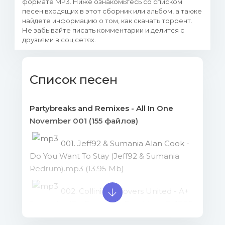
формате MP3. Ниже ознакомьтесь со списком
песен входящих в этот сборник или альбом, а также
найдете информацию о том, как скачать торрент.
Не забывайте писать комментарии и делится с
друзьями в соц сетях.
Список песен
Partybreaks and Remixes - All In One
November 001 (155 файлов)
001. Jeff92 & Sumania Alan Cook -
Do You Want To Stay (Jeff92 & Sumania
Redrum).mp3 (13.95 Mb)
002. Collini Basslovers United - A+
Superstar (C - Baumann Remix).mp3 (13.55
Mb)