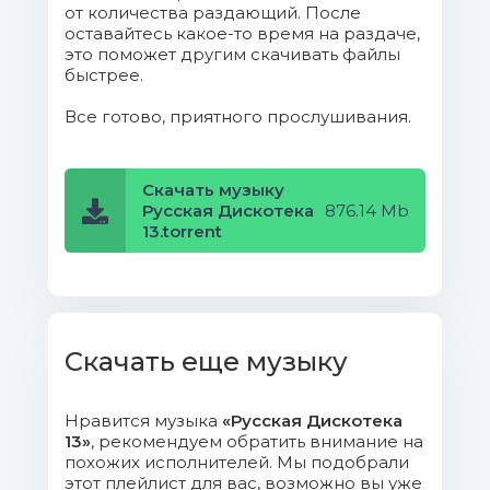
от количества раздающий. После
(6.52 Mb)
оставайтесь какое-то время на раздаче,
это поможет другим скачивать файлы
012. Ветер всем - Человече.mp3
быстрее.
(13.85 Mb)
Все готово, приятного прослушивания.
013. Духовой оркестр штаба
Краснознаменного КВО УССР - Вальс
Скачать музыку
«Метель».mp3 (9.47 Mb)
Русская Дискотека
876.14 Mb
13.torrent
014. Алексей Брянцев - Я выпью
женщины за Вас.mp3 (8.31 Mb)
015. Ольга Воронец - Гляжу в
Скачать еще музыку
озёра синие.mp3 (9.55 Mb)
016. Фольклорный ансамбль
Нравится музыка
«Русская Дискотека
«Читинская слобода» - Лучше б знал я,
13»
, рекомендуем обратить внимание на
утопился.mp3 (5.52 Mb)
похожих исполнителей. Мы подобрали
этот плейлист для вас, возможно вы уже