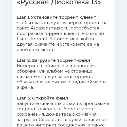
«Русская Дискотека 13»
005. Анна Пингина - Сердце.mp3
(7.75 Mb)
Шаг 1. Установите торрент клиент
Чтобы скачать музыку через торрент на
006. Ансамбль русской песни
сайте 4seasonsmusic.ru, потребуется
программа торрент клиент, это может
«Хмель» - При лужку.mp3 (10.71 Mb)
быть Utorrent, Bittorent или любая
другая, скачайте и установите ее на
007. Сергей Лемешев - Вдоль по
свой компьютер.
улице метелица метёт.mp3 (6.2 Mb)
Шаг 2. Загрузите торрент-файл
Выберите любимого исполнителя,
008. Ансамбль русской песни
сборник или альбом на странице
«Хмель» - Белым снегом.mp3 (9.38 Mb)
нажмите кнопку скачать торрент,
обычно расположена в видимой части
009. Ярослав Евдокимов -
экрана.
Фантазёр.mp3 (8.98 Mb)
Шаг 3. Откройте файл
Запустите скаченный файл в программе
010. Добраночь - В семнадцатом
торрент-клиента, выберете место
году.mp3 (6.99 Mb)
сохранения, дождитесь окончания
загрузки. Скорость загрузки зависит от
вашего интернет соединения, а также
011. Велеслава - Валькирия.mp3