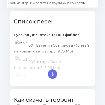
комментарии и делится с друзьями в соц сетях.
Список песен
Русская Дискотека 13 (100 файлов)
001. Евгения Сотникова - Улетай
на крыльях ветра.mp3 (9.73 Mb)
002. Игорь Скляр -
Комарово.mp3 (5.08 Mb)
003. Игорь Кибирев -
Нежданная.mp3 (9.22 Mb)
004. Анна Пингина -
Как скачать торрент
Ласточка.mp3 (9.18 Mb)