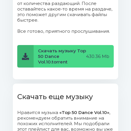
Mb)
от количества раздающий. После
оставайтесь какое-то время на раздаче,
11. Arty - Save Me Tonight.mp3 (6.58
это поможет другим скачивать файлы
быстрее.
Mb)
Все готово, приятного прослушивания.
12. Max Lyazgin - Dancing from the
Darkside.mp3 (10.55 Mb)
Скачать музыку Top
13. Hugobeat - Like a Joke.mp3
50 Dance
430.36 Mb
Vol.10.torrent
(11.29 Mb)
14. Joe Stone - Bug A Boo.mp3
(7.17 Mb)
Скачать еще музыку
15. Volac, TONYB - Faith in You (AC
Slater Remix).mp3 (11.06 Mb)
Нравится музыка
«Top 50 Dance Vol.10»
,
16. Junior J, John Gibbons, Therese
рекомендуем обратить внимание на
- Save A Little Love (feat. John Gibbons &
похожих исполнителей. Мы подобрали
этот плейлист для вас, возможно вы уже
Therese).mp3 (6.72 Mb)