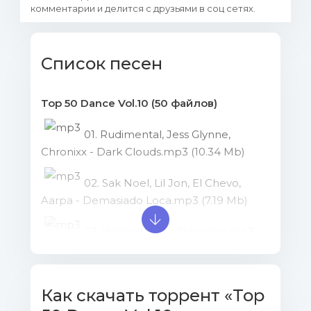
комментарии и делится с друзьями в соц сетях.
Список песен
Top 50 Dance Vol.10 (50 файлов)
01. Rudimental, Jess Glynne,
Chronixx - Dark Clouds.mp3 (10.34 Mb)
02. Sak Noel, Lil Jon, El Chevo,
Aarpa - Demasiado Loca.mp3 (7.19 Mb)
03. Vigiland, A7S - Strangers.mp3
(6.49 Mb)
04. Gareth Emery, Ashley
Как скачать торрент «Top
Wallbridge - Kingdom United.mp3 (8.64