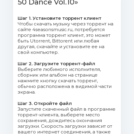
50 Dance Vol.10»
Mb)
05. Illenium, Bahari - Crashing.mp3
Шаг 1. Установите торрент клиент
(8.87 Mb)
Чтобы скачать музыку через торрент на
сайте 4seasonsmusic.ru, потребуется
программа торрент клиент, это может
06. Eva Simons - Like That.mp3
быть Utorrent, Bittorent или любая
(8.92 Mb)
другая, скачайте и установите ее на
свой компьютер.
07. Felguk, Le Dib - Feel So
Шаг 2. Загрузите торрент-файл
Good.mp3 (6.9 Mb)
Выберите любимого исполнителя,
сборник или альбом на странице
08. Sultan + Shepard - American
нажмите кнопку скачать торрент,
Dream.mp3 (6.64 Mb)
обычно расположена в видимой части
экрана.
09. Oliver Heldens, Lenno - This
Шаг 3. Откройте файл
Groove.mp3 (7.27 Mb)
Запустите скаченный файл в программе
торрент-клиента, выберете место
10. Marga Sol, Darles Flow, Victoria
сохранения, дождитесь окончания
загрузки. Скорость загрузки зависит от
Loba - All the Love (Original Mix).mp3 (13.63
вашего интернет соединения, а также