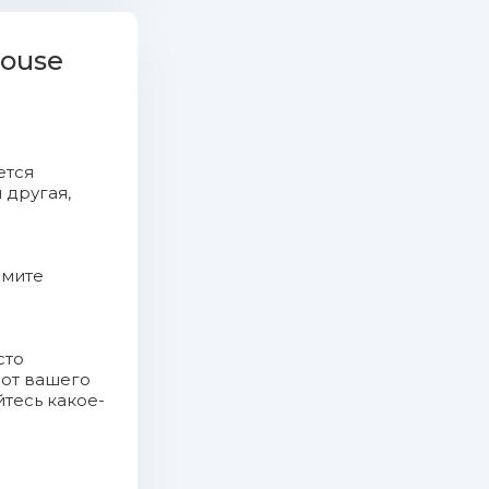
House
ется
 другая,
жмите
сто
Mb)
 от вашего
йтесь какое-