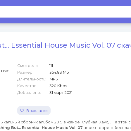
... Essential House Music Vol. 07 ск
Смотрели:
111
Размер:
354.83 Mb
Длительность:
MP3
Качество:
320 Kbps
Добавлено:
31 март 2021
В закладки
ыкальный сборник альбом 2019 в жанре Клубная, Хаус, . На этой 
hing But... Essential House Music Vol. 07
через торрент беспла