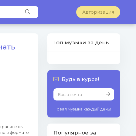
Авторизация
Топ музыки за день
ачать
Будь в курсе!
Новая музыка каждый день!
странице вы
Популярное за
тно в формате