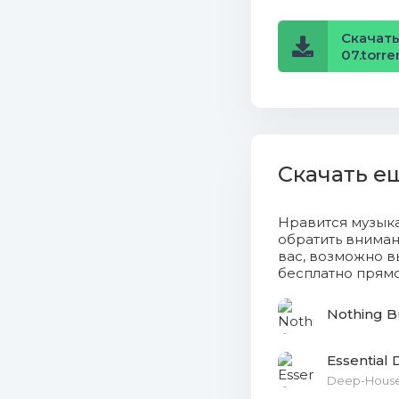
15. Bass 
Скачать 
16. Perfe
07.torre
17. Socia
18. Fade 
Скачать е
19. Hold 
20. Shake
Нравится музык
обратить вниман
21. One L
вас, возможно в
бесплатно прямо
22. High 
Nothing B
23. Open 
Essential
24. Forei
Deep-House,