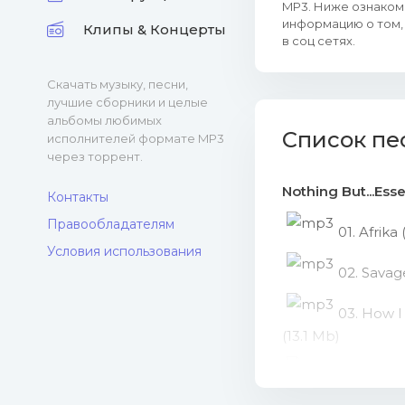
MP3. Ниже ознакомь
информацию о том, 
Клипы & Концерты
в соц сетях.
Скачать музыку, песни,
лучшие сборники и целые
альбомы любимых
Список пе
исполнителей формате MP3
через торрент.
Nothing But...Ess
Контакты
Правообладателям
01. Afrik
Условия использования
02. Savage
03. How I
(13.1 Mb)
04. Grand