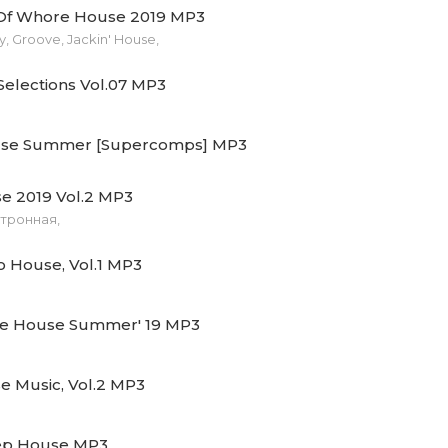
Of Whore House 2019 MP3
ub ( Original Mix).mp3 (12.47 Mb)
, Groove, Jackin' House,
... Essential House Music Vol. 07 Cover.jpg (158.29 Kb)
Selections Vol.07 MP3
se Summer [Supercomps] MP3
e 2019 Vol.2 MP3
ктронная,
o House, Vol.1 MP3
re House Summer' 19 MP3
e Music, Vol.2 MP3
ep House MP3