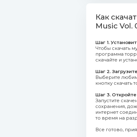
05. 5 Sec
Как скачат
06. Town 
Music Vol. 
07. Disco
Шаг 1. Установи
08. Zeke 
Чтобы скачать му
программа торрен
09. Groov
скачайте и уста
Шаг 2. Загрузит
10. City L
Выберите любимо
кнопку скачать 
11. Boogie
Шаг 3. Откройте
Запустите скаче
12. Your 
сохранения, дож
интернет соедин
13. Slamm
то время на раз
14. House 
Все готово, при