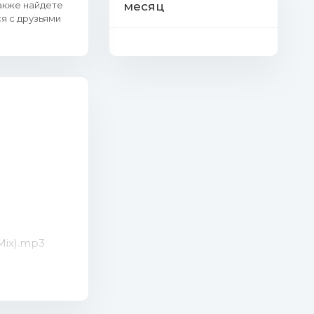
также найдете
месяц
я с друзьями
Mix).mp3