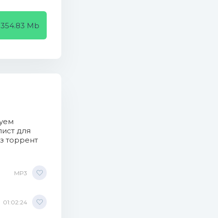
354.83 Mb
 Mb)
дуем
лист для
з торрент
MP3
01:02:24