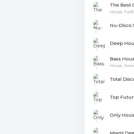
The Best 
25. Sax Cl
House, Funky
Nothing But
Nu-Disco 
Deep Hou
Bass Hous
House, Эле
Total Disc
Top Futu
Only Hous
Miami De