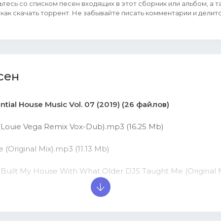
тесь со списком песен входящих в этот сборник или альбом, а 
как скачать торрент. Не забывайте писать комментарии и делитс
сен
ential House Music Vol. 07 (2019) (26 файлов)
a (Louie Vega Remix Vox-Dub).mp3 (16.25 Mb)
 (Original Mix).mp3 (11.13 Mb)
 Built My House With What Older DJS Taught Me (Original 
 Sound (Original Mix).mp3 (15.93 Mb)