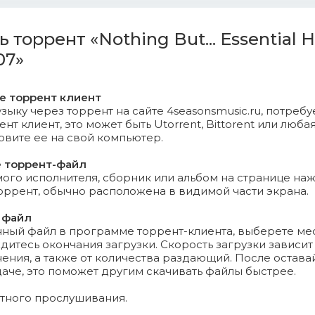
onds (Original Mix).mp3 (13.56 Mb)
ь торрент «Nothing But... Essential 
(Original Mix).mp3 (16.2 Mb)
07»
 Bombing (Original Mix).mp3 (14.81 Mb)
те торрент клиент
Luv (Original Mix).mp3 (14.72 Mb)
зыку через торрент на сайте 4seasonsmusic.ru, потребу
т клиент, это может быть Utorrent, Bittorent или любая
y Beat (Original Mix).mp3 (12.64 Mb)
новите ее на свой компьютер.
е торрент-файл
ove (Original Mix).mp3 (15.03 Mb)
го исполнителя, сборник или альбом на странице на
торрент, обычно расположена в видимой части экрана.
 Nights (Original Mix).mp3 (15.4 Mb)
 файл
нный файл в программе торрент-клиента, выберете ме
Best Side 2K18 (Enrico BSJ Ferrari House Remix).mp3 (14.22 
дитесь окончания загрузки. Скорость загрузки зависит
ения, а также от количества раздающий. После остава
a Ruff (Original Mix).mp3 (14.05 Mb)
даче, это поможет другим скачивать файлы быстрее.
Is A Feeling (Original Mix).mp3 (14.13 Mb)
ятного прослушивания.