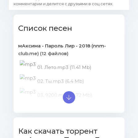
комментарии и делится с друзьями в соц сетях.
Список песен
мАксима - Пароль Лир - 2018 (nnm-
club.me) (12 файлов)
01. Лето.mp3 (11.41 Mb)
02. Ты.mp3 (6.4 Mb)
03. 9200.mp3 (5.72 Mb)
04. Deja Vu.mp3 (7.83 Mb)
05. Бильярдный шар.mp3 (8.67
Как скачать торрент
Mb)