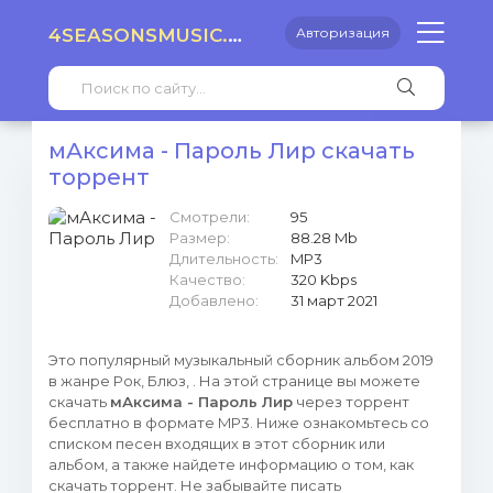
4SEASONSMUSIC.RU
Авторизация
мАксима - Пароль Лир скачать
торрент
Смотрели:
95
Размер:
88.28 Mb
Длительность:
MP3
Качество:
320 Kbps
Добавлено:
31 март 2021
Это популярный музыкальный сборник альбом 2019
в жанре Рок, Блюз, . На этой странице вы можете
скачать
мАксима - Пароль Лир
через торрент
бесплатно в формате MP3. Ниже ознакомьтесь со
списком песен входящих в этот сборник или
альбом, а также найдете информацию о том, как
скачать торрент. Не забывайте писать