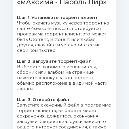
«мАксима - Пароль Лир»
06. Палладиевый блюз.mp3 (7.4
Mb)
Шаг 1. Установите торрент клиент
Чтобы скачать музыку через торрент на
07. Звонок Пушкину.mp3 (9.21
сайте 4seasonsmusic.ru, потребуется
Mb)
программа торрент клиент, это может
быть Utorrent, Bittorent или любая
другая, скачайте и установите ее на
08. Идея.mp3 (7.81 Mb)
свой компьютер.
09. На бис.mp3 (8.73 Mb)
Шаг 2. Загрузите торрент-файл
Выберите любимого исполнителя,
сборник или альбом на странице
10. Колесо.mp3 (5.92 Mb)
нажмите кнопку скачать торрент,
обычно расположена в видимой части
11. Последняя.mp3 (9.1 Mb)
экрана.
Cover.jpg (76.64 Kb)
Шаг 3. Откройте файл
Запустите скаченный файл в программе
торрент-клиента, выберете место
сохранения, дождитесь окончания
загрузки. Скорость загрузки зависит от
вашего интернет соединения, а также