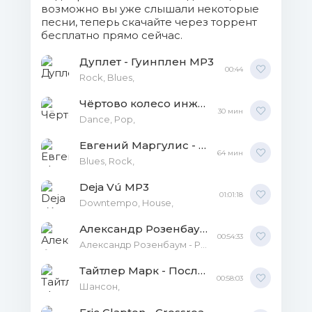
возможно вы уже слышали некоторые
песни, теперь скачайте через торрент
бесплатно прямо сейчас.
Дуплет - Гуинплен MP3
00:44
Rock, Blues,
Чёртово колесо инженера Ферриса - Funeral Sex MP3
30 мин
Dance, Pop,
Евгений Маргулис - Вечный блюз MP3
64 мин
Blues, Rock,
Deja Vú MP3
01:01:18
Downtempo, House,
Александр Розенбаум - Ритм лю Блюз MP3
00:54:33
Александр Розенбаум - Ритм лю Блюз,
Тайтлер Марк - Последняя любовь MP3
00:58:03
Шансон,