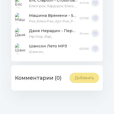
Eric Clapton - Crossroads Guitar Festival HDTVRip
01:17:25
Блюз-рок, Хард-рок, Блюз, Клипы, Концерты,
Машина Времени - 50 лет. Юбилейный концерт [29.06] WEBRip
02:13:30
Рок, Блюз-Рок, Арт-Рок, Ритм - Блюз, Рок-н-Ролл, Авторская песня, Прогрессив-рок, Клипы, Концерты,
Даня Нерадин - Первый Цифровой MP3
25 мин
Hip-Hop, Rap,
Шансон Лето MP3
03:25:50
Шансон,
Комментарии (0)
Добавить