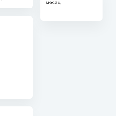
месяц
.mp3 (7.35