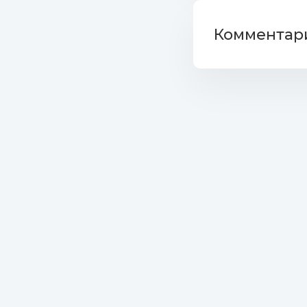
30_wild_m
Комментари
© 2021. Скачать музыку в mp3 через торрент на
4