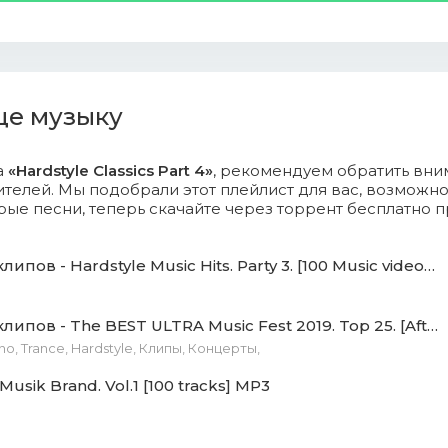
lack_-_feels_good.mp3 (12.15 Mb)
punkz_ft._murda_-_trippy_hippie.mp3 (12.12 Mb)
ще музыку
nd_zany_-_s.e.x..mp3 (14.49 Mb)
а
«Hardstyle Classics Part 4»
, рекомендуем обратить вни
ontrollers_-_waves.mp3 (11.1 Mb)
телей. Мы подобрали этот плейлист для вас, возможн
ые песни, теперь скачайте через торрент бесплатно 
-_going_deep.mp3 (14.96 Mb)
-_music_is.mp3 (12.03 Mb)
Сборник клипов - Hardstyle Music Hits. Party 3. [100 Music videos] WEBRip
ylez_ft._cimo_frankel_-
Сборник клипов - The BEST ULTRA Music Fest 2019. Top 25. [Aftermovie] WEBRip
(intents_theme_2013)_(radio_edit).mp3 (8.35 Mb)
no, Trance, Hardstyle, Клипы, Концерты,
ifterz_-_all_on_me.mp3 (13.06 Mb)
Musik Brand. Vol.1 [100 tracks] MP3
-_now_is_the_time_(one_man_show_anthem_2005)_(radio_