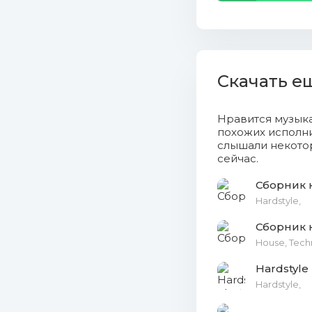
12_code_b
13_psyko_
Скачать е
14_pavo_a
Нравится музык
15_noisec
похожих исполни
слышали некотор
16_maly_
сейчас.
17_s-dee_
Hardstyle,
18_wildst
_back_to_history_
House, Tech
19_tonesh
Hardstyle 
Hardstyle,
20_luna_
(7.41 Mb)