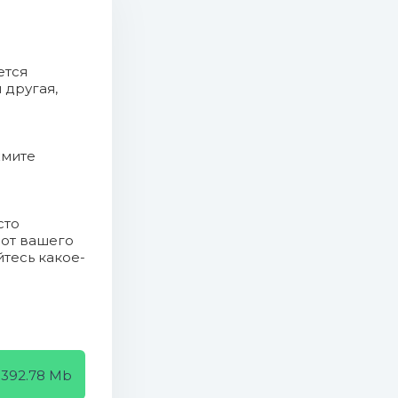
»
ется
 другая,
жмите
сто
 от вашего
йтесь какое-
Mb)
392.78 Mb