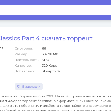
Classics Part 4 скачать торрент
Смотрели:
66
Размер:
392.78 Mb
Длительность:
MP3
Качество:
320 Kbps
Добавлено:
31 март 2021
В закладки
ыкальный сборник альбом 2019 . На этой странице вы можете ск
Part 4
через торрент бесплатно в формате MP3. Ниже ознакомь
ящих в этот сборник или альбом, а также найдете информацию о 
е забывайте писать комментарии и делится с друзьями в соц сетя