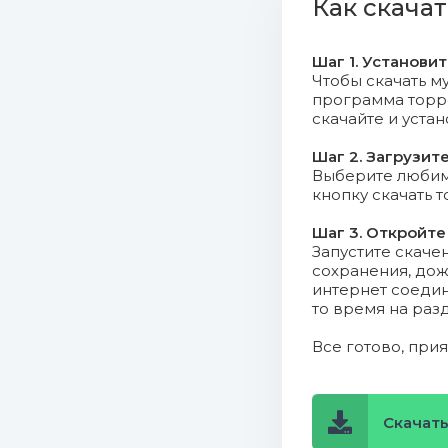
Как скачат
02_noisec
03_deepa
Шаг 1. Установи
Чтобы скачать му
программа торрен
04_tonesh
скачайте и уста
05_deepa
Шаг 2. Загрузит
Выберите любимо
06_zatox
кнопку скачать 
Шаг 3. Откройте
07_sound
Запустите скаче
сохранения, дож
08_frontl
интернет соедин
то время на раз
09_showte
Все готово, при
10_headh
_save_your_scrap_
Скачать 
11_reflux