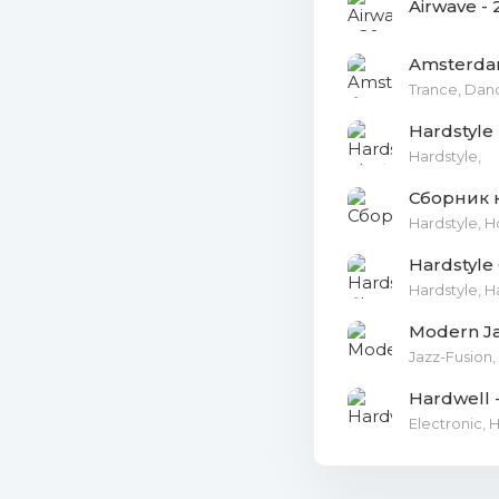
Airwave -
21_outbre
Amsterdam
Trance, Dan
22_donkey
Hardstyle 
23_frontl
Hardstyle,
24_brenna
Hardstyle, H
25_paraph
Hardstyle
Hardstyle, H
26_luna_
Modern Ja
27_code_
Jazz-Fusion,
Hardwell 
28_b-fron
Electronic, 
Mb)
29_pila_-