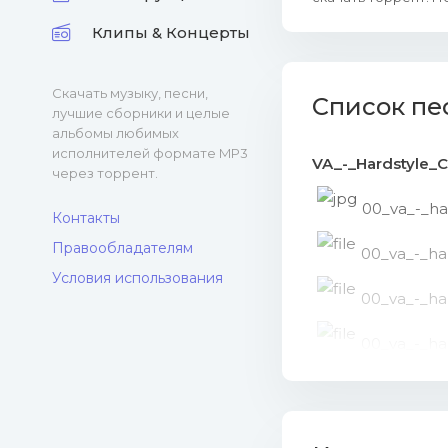
Клипы & Концерты
Скачать музыку, песни,
Список пе
лучшие сборники и целые
альбомы любимых
исполнителей формате MP3
VA_-_Hardstyle_
через торрент.
00_va_-_har
Контакты
Правообладателям
00_va_-_ha
Условия использования
00_va_-_har
00_va_-_har
01_brenn
Mb)