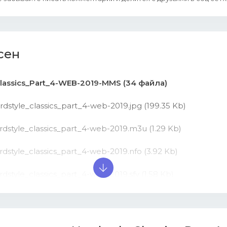
сен
Classics_Part_4-WEB-2019-MMS (34 файла)
dstyle_classics_part_4-web-2019.jpg (199.35 Kb)
rdstyle_classics_part_4-web-2019.m3u (1.29 Kb)
dstyle_classics_part_4-web-2019.nfo (3.92 Kb)
dstyle_classics_part_4-web-2019.sfv (1.58 Kb)
an_heart_and_jonathan_mendelsohn_-_imaginary_(xq_edit)