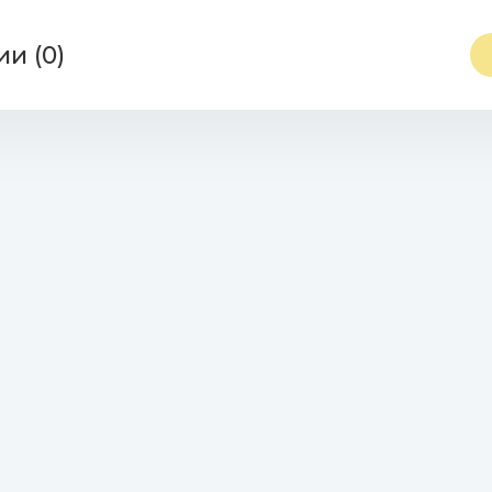
otherfuckers_-_natural_born_raver.mp3 (13.86 Mb)
и (0)
seasonsmusic.ru
»
2019
» Hardstyle Classics Part 4