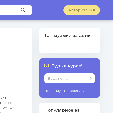
Авторизация
Топ музыки за день
Будь в курсе!
Новая музыка каждый день!
ачать
тесь со
том, как
Популярное за
х.