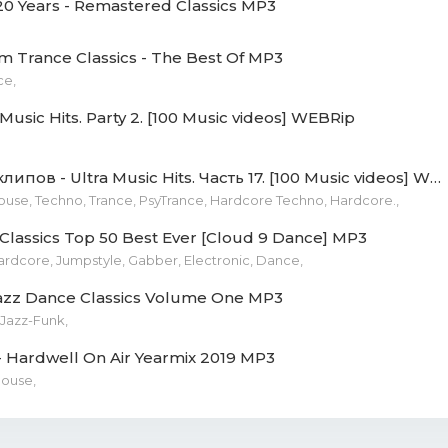
 20 Years - Remastered Classics MP3
ak_-_bassface.mp3 (11.85 Mb)
 Trance Classics - The Best Of MP3
ce,
_rollers_-_thunderbeats_(in_qontrol_re-amp).mp3 (13.19 
Music Hits. Party 2. [100 Music videos] WEBRip
iner_-_save.exit.planet_(in_qontrol_anthem_2010).mp3 (11.
Сборник клипов - Ultra Music Hits. Часть 17. [100 Music videos] WEBRip
n_heart_-_f.i.f.o..mp3 (12.3 Mb)
ouse, Techno, Trance, PsyTrance, Hardcore Techno, Hardcore.,
aze_-_i_love_you.mp3 (13.91 Mb)
 Classics Top 50 Best Ever [Cloud 9 Dance] MP3
ardcore, Jumpstyle, Gabber, Electronic, Dance,
and_trilok_and_chiren_-_we_control_the_sound.mp3 (14.79
zz Dance Classics Volume One MP3
black_-_pandora.mp3 (15.08 Mb)
 Jazz-Funk,
- Hardwell On Air Yearmix 2019 MP3
t_and_adaro_-_worth_fighting_for_(qapital_anthem_2013).
House,
_history_(pila_and_the_scientist_mix).mp3 (18.6 Mb)