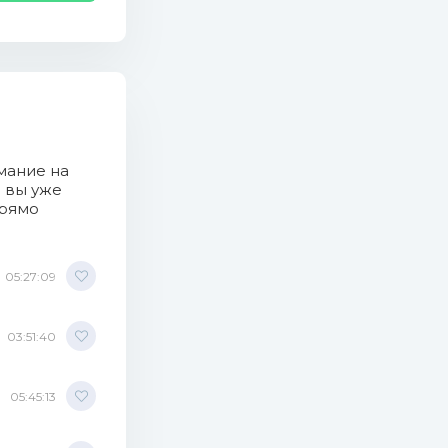
мание на
о вы уже
прямо
05:27:09
03:51:40
05:45:13
edit).mp3