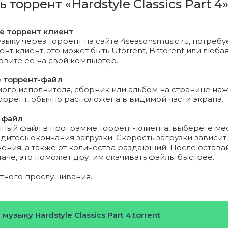
ь торрент «Hardstyle Classics Part 4
ontrollers_-_unite_(defqon.1_anthem_2011).mp3 (15.66 Mb)
ck_and_luna_-_stomper.mp3 (14.87 Mb)
те торрент клиент
зыку через торрент на сайте 4seasonsmusic.ru, потребу
т клиент, это может быть Utorrent, Bittorent или любая
ifterz_ft._chris_madin_-_last_night.mp3 (16.12 Mb)
новите ее на свой компьютер.
ck_-_down-low.mp3 (16.27 Mb)
е торрент-файл
го исполнителя, сборник или альбом на странице на
_-_no_way_back_(qlimax_anthem_2011).mp3 (11.17 Mb)
торрент, обычно расположена в видимой части экрана.
 файл
_rush_-_open_your_eyes.mp3 (10.99 Mb)
нный файл в программе торрент-клиента, выберете ме
дитесь окончания загрузки. Скорость загрузки зависит
iner_-_phaseriffic.mp3 (12.06 Mb)
ения, а также от количества раздающий. После остава
даче, это поможет другим скачивать файлы быстрее.
k_-_seid_ihr_bereit.mp3 (16.1 Mb)
ятного прослушивания.
unterz_-
for_victory_(defqon.1_australia_anthem_2010).mp3 (14.31 
музыку Hardstyle Classics Part 4.torrent
ed_-_shadows.mp3 (12.27 Mb)