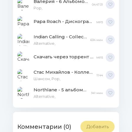
Валерия - 6 Альбомов FLAC
04:47:31
Рор,
Papa Roach - Дискография MP3
MP3
Indian Calling - Collection (14 альбомов) MP3
634 мин
Alternative,
Скачать через торрент Motionless In White - 6 альбомов + 2 EP MP3
MP3
Стас Михайлов - Коллекция альбомов и сборников [10 CD] MP3
11:44
Шансон, Pop,
Northlane - 5 альбомов + 1 EP MP3
341 мин
Alternative,
Комментарии (0)
Добавить