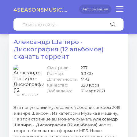
4SEASONSMUSIC.RU
Авторизация
Александр Шапиро -
Дискография (12 альбомов)
скачать торрент
Смотрели:
237
Размер:
5.3 Gb
Длительность:
MP3
Качество:
320 Kbps
Добавлено:
31 март 2021
Это популярный музыкальный сборник альбом 2019
в жанре Шансон, . Из категории Музыка в машину,
На этой странице вы можете скачать
Александр
Шапиро - Дискография (12 альбомов)
через
торрент бесплатно в формате MP3. Ниже
ознакомьтесь со списком песен входящих в этот