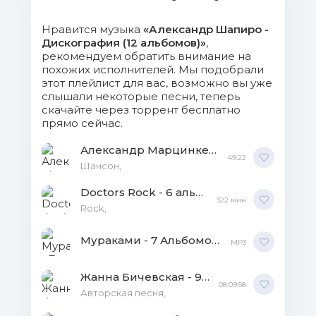
Нравится музыка
«Александр Шапиро -
Дискография (12 альбомов)»
,
рекомендуем обратить внимание на
похожих исполнителей. Мы подобрали
этот плейлист для вас, возможно вы уже
слышали некоторые песни, теперь
скачайте через торрент бесплатно
прямо сейчас.
Александр Марцинкевич и группа Кабриолет - Дискография MP3
49:22
Шансон,
Doctors Rock - 6 альбомов MP3
322 мин
Rock,
Мураками - 7 Альбомов, 2 Сингла MP3
MP3
Жанна Бичевская - 9 Альбомов FLAC
08:09:58
Авторская песня,