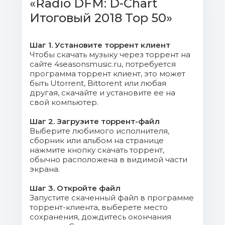
«Radio DFM: D-Chart
Together.mp3 (7.05 Mb)
Итоговый 2018 Top 50»
05. Tiesto & Sevenn feat. Gucci
Mane - BOOM.mp3 (6.97 Mb)
Шаг 1. Установите торрент клиент
Чтобы скачать музыку через торрент на
06. MARUF & BOOSIN - Drunk
сайте 4seasonsmusic.ru, потребуется
Groove.mp3 (8.77 Mb)
программа торрент клиент, это может
быть Utorrent, Bittorent или любая
другая, скачайте и установите ее на
07. Clean Bandit Ft Demi Lovato -
свой компьютер.
Solo (Seeb Remix).mp3 (7.54 Mb)
Шаг 2. Загрузите торрент-файл
Выберите любимого исполнителя,
08. The Prince Karma - Later
сборник или альбом на странице
Bitches.mp3 (9.58 Mb)
нажмите кнопку скачать торрент,
обычно расположена в видимой части
09. Don Diablo feat. Emeli Sande &
экрана.
Gucci Mane - Survive.mp3 (7.35 Mb)
Шаг 3. Откройте файл
Запустите скаченный файл в программе
10. FISHER - Losing It.mp3 (9.58
торрент-клиента, выберете место
Mb)
сохранения, дождитесь окончания