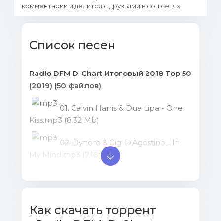
комментарии и делится с друзьями в соц сетях.
Список песен
Radio DFM D-Chart Итоговый 2018 Top 50
(2019) (50 файлов)
01. Calvin Harris & Dua Lipa - One
Kiss.mp3 (8.32 Mb)
02. Dynoro & Gigi D'Agostino - In
My Mind.mp3 (7.16 Mb)
03. Sofi Tukker - Batshit.mp3 (7.88
Mb)
Как скачать торрент
04. Avicii feat. Rita Ora - Lonely