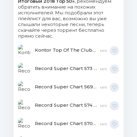
Итоговый 2018 Top 50»
, рекомендуем
17. Rompasso - Ignis.mp3 (8.19 Mb)
обратить внимание на похожих
исполнителей. Мы подобрали этот
плейлист для вас, возможно вы уже
18. Tiesto & Dzeko feat. Preme &
слышали некоторые песни, теперь
Post Malone - Jackie Chan.mp3 (8.35 Mb)
скачайте через торрент бесплатно
прямо сейчас.
19. Jax Jones feat. Ina Wroldsen -
Breathe.mp3 (8.04 Mb)
Kontor Top Of The Clubs Vol.81 MP3
MP3
20. David Guetta & Sia - Flames
Record Super Chart 573 MP3
MP3
(Pink Panda Remix).mp3 (7.98 Mb)
21. Au-Ra & CamelPhat - Panic
Record Super Chart 569 MP3
MP3
Room.mp3 (8.3 Mb)
Record Super Chart 574 MP3
22. Cardi B feat. Bad Bunny & J
MP3
Balvin - I Like It (Dillon Francis Remix).mp3
(8.48 Mb)
Record Super Chart 570 MP3
MP3
23. C-BooL feat. Giang Pham - DJ Is