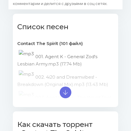
комментарии и делится с друзьями в соц сетях.
Список песен
Contact The Spirit (101 файл)
001. Agent K - General Zod's
Lesbian Army.mp3 (17.74 Mb)
002. 4i20 and Dreamvibes! -
Breakdown (Original Mix).mp3 (13.43 Mb)
003. Ace Ventura - The World That
You Know (Gms Remix).mp3 (17.32 Mb)
004. Argon Sphere - Traveller.mp3
Как скачать торрент
(16.58 Mb)