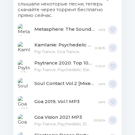
слышали некоторые песни, теперь
018. Sixeightw0lf - Chaos
скачайте через торрент бесплатно
Theory.mp3 (9.63 Mb)
прямо сейчас.
019. Travis - Consciousness
Metasphere: The Sound Of Psychedelic Trance MP3
MP3
Discovery.mp3 (18.75 Mb)
Kamlanie: Psychedelic Trance MP3
020. Zyrus 7 - Aurora.mp3 (15.86
12:08:35
Psy Trance, Goa Trance,
Mb)
Psytrance 2020: Top 100 Hits DJ Mix MP3
11:25:41
021. Alternate Side -
Psy-Trance, Psychedelic, Electronic,
Poltergeist.mp3 (16.55 Mb)
Soul Contact Vol.2 [Mixed by Sam Laxton] MP3
MP3
022. Alternate Side -
Diffraction.mp3 (18.39 Mb)
Goa 2019, Vol.1 MP3
MP3
023. Ancient Tribe - Choose
Goa Vision 2021 MP3
Life.mp3 (20.07 Mb)
03:28:34
Psy-Trance, Psychedelic, Electronic,
024. Antithesis - Amniotic.mp3