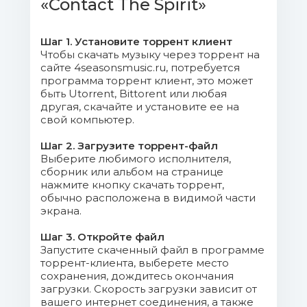
«Contact The Spirit»
005. Basikone feat. Ingrid
Pцrnbacher - Uncomplete.mp3 (16.28 Mb)
Шаг 1. Установите торрент клиент
Чтобы скачать музыку через торрент на
006. Dragon Culture - Contact The
сайте 4seasonsmusic.ru, потребуется
программа торрент клиент, это может
Spirit.mp3 (18.52 Mb)
быть Utorrent, Bittorent или любая
другая, скачайте и установите ее на
007. Indra - Tune (Original Mix).mp3
свой компьютер.
(17.28 Mb)
Шаг 2. Загрузите торрент-файл
Выберите любимого исполнителя,
008. Kanobi - Evolving Planet
сборник или альбом на странице
(Original Mix).mp3 (18.38 Mb)
нажмите кнопку скачать торрент,
обычно расположена в видимой части
009. Lunatica - Do Not Forget.mp3
экрана.
(16.94 Mb)
Шаг 3. Откройте файл
Запустите скаченный файл в программе
010. Material Music - Psychedelic
торрент-клиента, выберете место
Trance Dance Area.mp3 (19.3 Mb)
сохранения, дождитесь окончания
загрузки. Скорость загрузки зависит от
вашего интернет соединения, а также
011. Mimra - S T Moon (Original