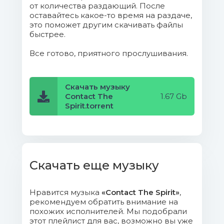
от количества раздающий. После
Mix).mp3 (17.21 Mb)
оставайтесь какое-то время на раздаче,
это поможет другим скачивать файлы
012. Minimal Criminal Bruno - Spirit
быстрее.
Molecule.mp3 (22.2 Mb)
Все готово, приятного прослушивания.
013. Neomorph - Psy-O-Rise
(Original Mix).mp3 (17.88 Mb)
Скачать музыку
Contact The
1.67 Gb
014. Raaisel - Birth.mp3 (15.5 Mb)
Spirit.torrent
015. Second Side - Doctors
Order.mp3 (23.21 Mb)
016. Serjan - The Future Is Now
Скачать еще музыку
(Extended Mix).mp3 (16.03 Mb)
Нравится музыка
«Contact The Spirit»
,
017. Shanti V Deedrah And
рекомендуем обратить внимание на
Timelock - The Source.mp3 (13.74 Mb)
похожих исполнителей. Мы подобрали
этот плейлист для вас, возможно вы уже