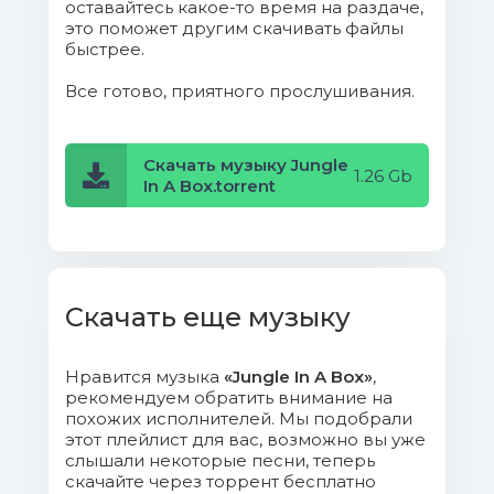
оставайтесь какое-то время на раздаче,
Fears.mp3 (13.71 Mb)
это поможет другим скачивать файлы
быстрее.
012. Derrick & Tonika -
Все готово, приятного прослушивания.
Lunapark.mp3 (14.1 Mb)
013. Rms & Vytol - Oscillate.mp3
Скачать музыку Jungle
1.26 Gb
(12.13 Mb)
In A Box.torrent
014. Ill Truth - Bristol Dawn.mp3
(16.89 Mb)
015. Metamorph - Dark Cult
Скачать еще музыку
(Original Mix).mp3 (7.81 Mb)
Нравится музыка
«Jungle In A Box»
,
016. Mob Tactics - Convoy.mp3
рекомендуем обратить внимание на
(10.39 Mb)
похожих исполнителей. Мы подобрали
этот плейлист для вас, возможно вы уже
слышали некоторые песни, теперь
017. Derrick & Tonika - Hallo
скачайте через торрент бесплатно
Karl.mp3 (11.92 Mb)