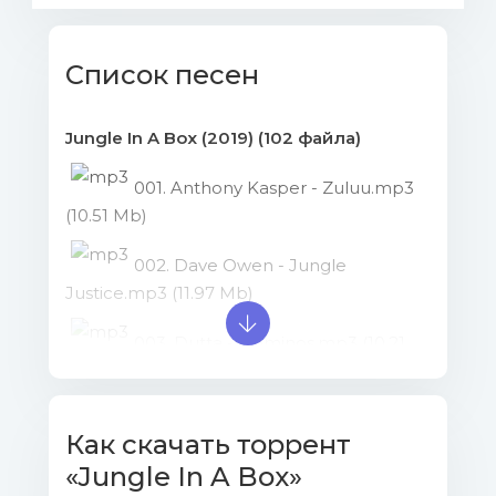
Список песен
Jungle In A Box (2019) (102 файла)
001. Anthony Kasper - Zuluu.mp3
(10.51 Mb)
002. Dave Owen - Jungle
Justice.mp3 (11.97 Mb)
003. Dutta - Dominos.mp3 (10.21
Mb)
004. Kolectiv & Medika -
Как скачать торрент
Revolutionaries.mp3 (12.88 Mb)
«Jungle In A Box»