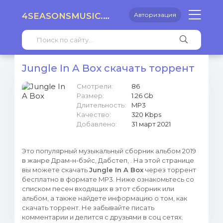
4SEASONSMUSIC.RU
Авторизация
Jungle In A Box скачать торрент
Смотрели:
86
Размер:
1.26 Gb
Длительность:
MP3
Качество:
320 Kbps
Добавлено:
31 март 2021
Это популярный музыкальный сборник альбом 2019
в жанре Драм-н-бэйс, Дабстеп, . На этой странице
вы можете скачать
Jungle In A Box
через торрент
бесплатно в формате MP3. Ниже ознакомьтесь со
списком песен входящих в этот сборник или
альбом, а также найдете информацию о том, как
скачать торрент. Не забывайте писать
комментарии и делится с друзьями в соц сетях.