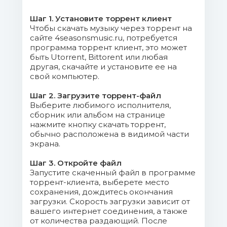
005. Mage - The Island.mp3 (13.36
Mb)
Шаг 1. Установите торрент клиент
Чтобы скачать музыку через торрент на
006. Mahakala - The Exodus.mp3
сайте 4seasonsmusic.ru, потребуется
программа торрент клиент, это может
(12.28 Mb)
быть Utorrent, Bittorent или любая
другая, скачайте и установите ее на
007. Nymfo - Twisted Funk.mp3
свой компьютер.
(11.28 Mb)
Шаг 2. Загрузите торрент-файл
Выберите любимого исполнителя,
008. The Clamps Feat. Nuklear Mc
сборник или альбом на странице
- Looking For Trouble (Original Mix).mp3
нажмите кнопку скачать торрент,
(13.4 Mb)
обычно расположена в видимой части
экрана.
009. Confusious - You Make Me
Шаг 3. Откройте файл
Feel (Original Mix).mp3 (10.33 Mb)
Запустите скаченный файл в программе
торрент-клиента, выберете место
010. A-Sides - Shade.mp3 (13.85
сохранения, дождитесь окончания
загрузки. Скорость загрузки зависит от
Mb)
вашего интернет соединения, а также
от количества раздающий. После
011. Derrick & Tonika - Face Your