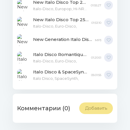
New Italo Disco Top 25 Compilation Vol.13 MP3
01:55:27
Italo-Disco, Europop, Hi-NRG, Euro-Disco, Dance,
New Italo Disco Top 25 Vol. 12 MP3
01:53:10
Italo-Disco, Euro-Disco,
New Generation Italo Disco: The Lost Files Vol.10 MP3
MP3
Italo Disco Romantique Vol.2 MP3
01:20:51
Italo-Disco, Euro-Disco,
Italo Disco & SpaceSynth ot Vitaly 72 [63] MP3
05:01:55
Italo Disco, SpaceSynth,
Комментарии (0)
Добавить