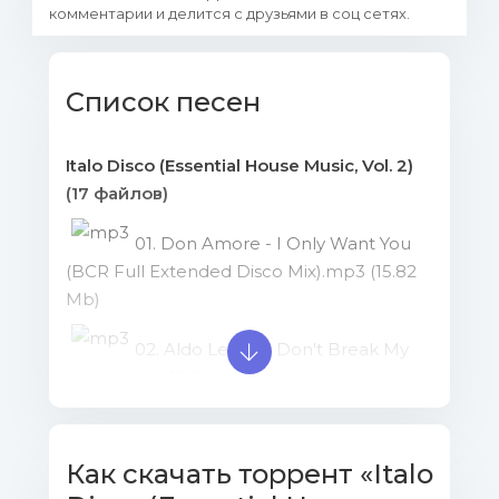
комментарии и делится с друзьями в соц сетях.
Список песен
Italo Disco (Essential House Music, Vol. 2)
(17 файлов)
01. Don Amore - I Only Want You
(BCR Full Extended Disco Mix).mp3 (15.82
Mb)
02. Aldo Lesina - Don't Break My
Heart.mp3 (18.89 Mb)
03. Ranger - In Your Eyes.mp3
(14.32 Mb)
Как скачать торрент «Italo