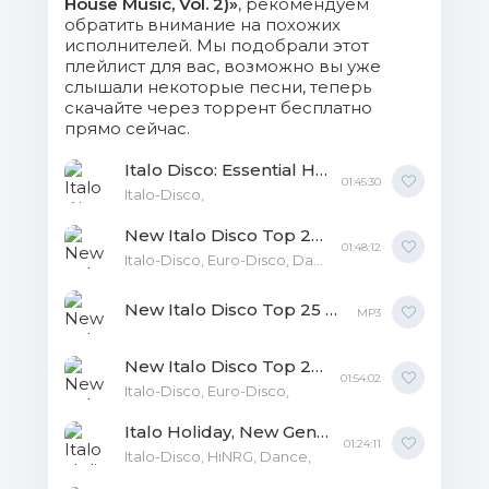
House Music, Vol. 2)»
, рекомендуем
обратить внимание на похожих
исполнителей. Мы подобрали этот
folder.jpg (268.48 Kb)
плейлист для вас, возможно вы уже
слышали некоторые песни, теперь
скачайте через торрент бесплатно
прямо сейчас.
Italo Disco: Essential House Music Vol. 4 MP3
01:45:30
Italo-Disco,
New Italo Disco Top 25 Compilation Vol. 14 MP3
01:48:12
Italo-Disco, Euro-Disco, Dance,
New Italo Disco Top 25 Compilation Vol.11 MP3
MP3
New Italo Disco Top 25 Vol.1 MP3
01:54:02
Italo-Disco, Euro-Disco,
Italo Holiday, New Generation Italo Disco Vol.13 MP3
01:24:11
Italo-Disco, HiNRG, Dance,