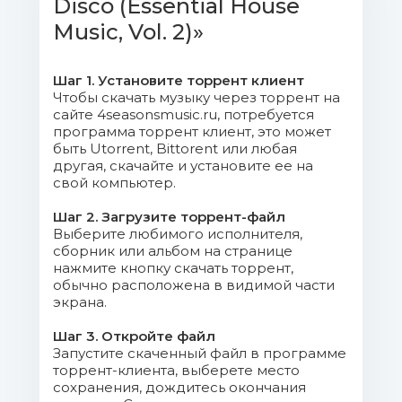
Disco (Essential House
04. Tommy Sun - Lover Boy.mp3
(18.06 Mb)
Music, Vol. 2)»
05. Ken Martina - Fool for
Шаг 1. Установите торрент клиент
Love.mp3 (17.21 Mb)
Чтобы скачать музыку через торрент на
сайте 4seasonsmusic.ru, потребуется
06. Boris Zhivago - My Lonely
программа торрент клиент, это может
быть Utorrent, Bittorent или любая
Lover.mp3 (10.49 Mb)
другая, скачайте и установите ее на
свой компьютер.
07. Mike Rock - One More Time
(Radio Disco Mix).mp3 (10.41 Mb)
Шаг 2. Загрузите торрент-файл
Выберите любимого исполнителя,
сборник или альбом на странице
08. Emy Care - Read My Mind
нажмите кнопку скачать торрент,
(Radio Disco Mix).mp3 (9.94 Mb)
обычно расположена в видимой части
экрана.
09. Dean Corporation - For Your
Шаг 3. Откройте файл
Love (Radio Italo Mix).mp3 (11.34 Mb)
Запустите скаченный файл в программе
торрент-клиента, выберете место
10. Casanova - I Don't Wanna Be
сохранения, дождитесь окончания