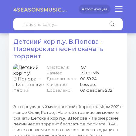
4SEASONSMUSIC.RU
Авторизация
Детский хор п.у. В.Попова -
Пионерские песни скачать
торрент
Смотрели:
197
Размер:
299.91 Mb
Длительность:
00:59:24
Качество:
Lossless
Добавлено:
09 февраль 2021
Это популярный музыкальный сборник альбом 2021 в
жанре Фолк, Ретро, . На этой странице вы можете
скачать
Детский хор п.у. В.Попова - Пионерские
песни
через торрент бесплатно в формате FLAC.
Ниже ознакомьтесь со списком песен входящих в
этот сборник или альбом, а также найдете