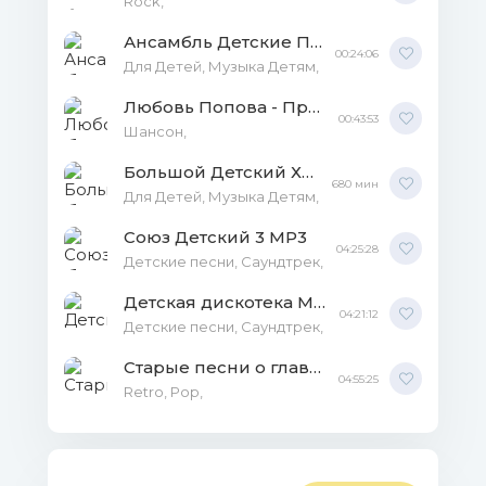
Rock,
Ансамбль Детские Песни - Теремок AAC
00:24:06
Для Детей, Музыка Детям,
Любовь Попова - Приходи MP3
00:43:53
Шансон,
Большой Детский Хор (10CD) MP3
680 мин
Для Детей, Музыка Детям,
Союз Детский 3 MP3
04:25:28
Детские песни, Саундтрек,
Детская дискотека MP3
04:21:12
Детские песни, Саундтрек,
Старые песни о главном - Коллекция [5 CD] FLAC
04:55:25
Retro, Pop,