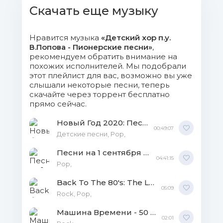
Скачать еще музыку
Нравится музыка
«Детский хор п.у.
В.Попова - Пионерские песни»
,
рекомендуем обратить внимание на
похожих исполнителей. Мы подобрали
этот плейлист для вас, возможно вы уже
слышали некоторые песни, теперь
скачайте через торрент бесплатно
прямо сейчас.
Новый Год 2020: Песни для деток MP3
00:49:07
Детские песни, Рор,
Песни на 1 сентября MP3
04:41:15
Рор,
Back To The 80's: The Long Versions 2 (4CD) MP3
05:09
Rock, Pop,
Машина Времени - 50 лет Live MP3
02:01