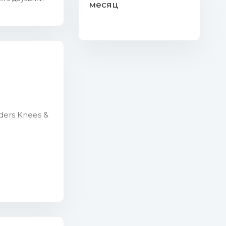
месяц
ders Knees &
 Mb)