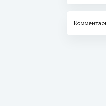
36. Filat
37. Raye,
Комментари
38. Ёлка
39. Bob M
40. Doja 