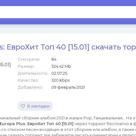
s: ЕвроХит Топ 40 [15.01] скачать то
Смотрели:
84
Размер:
324.42 Mb
Длительность:
02:07:25
Качество:
320 Kbps
Добавлено:
09 февраль 2021
В закладки
ыкальный сборник альбом 2021 в жанре Pop, Танцевальная, . На 
Europa Plus: ЕвроХит Топ 40 [15.01]
через торрент бесплатно в 
со списком песен входящих в этот сборник или альбом, а также
как скачать торрент. Не забывайте писать комментарии и делитс