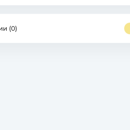
ov & Karas, Deepest Blue - Give It Away.mp3 (8.72 Mb)
 Regard - Secrets.mp3 (7.55 Mb)
и (0)
, RSAC - Не наговаривай.mp3 (7.63 Mb)
arley, Robin Schulz - Sun Is Shining.mp3 (7.86 Mb)
Cat - Say So.mp3 (9.88 Mb)