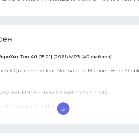
сен
ЕвроХит Топ 40 [15.01] (2021) MP3 (40 файлов)
ach & Quarterhead feat. Norma Jean Martine - Head Shoul
)
Corry feat. MNEK - Head & Heart.mp3 (7.14 Mb)
n - Numb.mp3 (9.15 Mb)
& Ilkay Sencan feat. Tove Lo - Don't Say Goodbye.mp3 (7.93
 Guetta, Sia - Let's Love.mp3 (8.46 Mb)