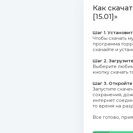
Как скачат
06. Burak
[15.01]»
07. Hurts
Шаг 1. Установи
08. Fous
Чтобы скачать му
программа торрен
09. Jason
скачайте и уста
Шаг 2. Загрузит
10. Billie
Выберите любимо
кнопку скачать 
11. Bastar
Шаг 3. Откройте
Запустите скаче
12. The W
сохранения, дож
интернет соедин
13. Topic
то время на раз
14. Мари
Все готово, при
15. Dua L