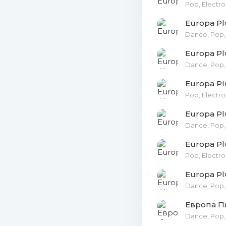
Pop, Electro
26. Jason
Europa Pl
Dance, Pop, 
27. Twoco
Europa Pl
28. Pizz
Dance, Pop, 
Europa Plu
29. Sam 
Pop, Electro
30. SHANG
Europa Pl
Dance, Pop,
31. BTS -
Europa Pl
32. Surf M
Pop, Electro
Europa Pl
33. DJ Sm
Dance, Pop,
34. Raye 
Европа П
Dance, Pop,
35. Ava M