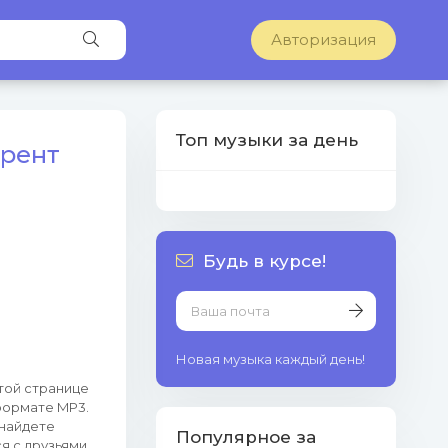
Авторизация
Топ музыки за день
ррент
Будь в курсе!
Новая музыка каждый день!
этой странице
формате MP3.
 найдете
Популярное за
я с друзьями