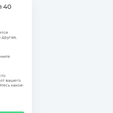
п 40
ется
 другая,
жмите
сто
 от вашего
йтесь какое-