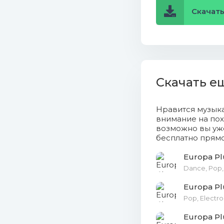
Скачать 
16. Nio G
17. Tiest
18. Moses
Скачать е
19. Micha
20. MARU
Нравится музык
внимание на пох
возможно вы уже
21. Usher
бесплатно прямо
22. Billie
Europa Pl
Dance, Pop,
23. Ziver
Europa Pl
24. Pasca
Pop, Electro
Europa Plu
25. Jonas