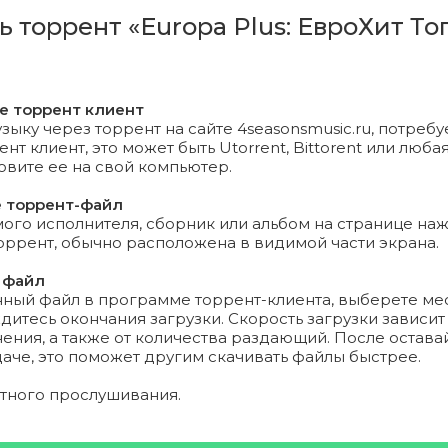
ь торрент «Europa Plus: ЕвроХит То
 Yeter - Body Talks.mp3 (7.4 Mb)
 - Redemption.mp3 (10.66 Mb)
те торрент клиент
hee - Deep End.mp3 (6.19 Mb)
зыку через торрент на сайте 4seasonsmusic.ru, потребу
т клиент, это может быть Utorrent, Bittorent или любая
 Derulo - Take You Dancing.mp3 (8.06 Mb)
новите ее на свой компьютер.
е торрент-файл
 Eilish - everything i wanted.mp3 (10.17 Mb)
го исполнителя, сборник или альбом на странице на
торрент, обычно расположена в видимой части экрана.
d! - F..k That.mp3 (9.12 Mb)
 файл
нный файл в программе торрент-клиента, выберете ме
eeknd - Blinding Lights.mp3 (8.49 Mb)
дитесь окончания загрузки. Скорость загрузки зависит
ения, а также от количества раздающий. После остава
, Lil Baby, A7S - Why Do You Lie To Me.mp3 (7.34 Mb)
даче, это поможет другим скачивать файлы быстрее.
 Краймбрери, HammAli - Медляк.mp3 (9.04 Mb)
ятного прослушивания.
ipa, DaBaby - Levitating.mp3 (8.55 Mb)