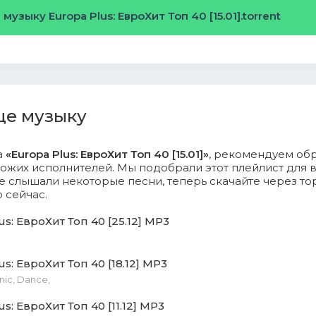
музыку Europa Plus: ЕвроХит Топ 40 [15.01].torrent
arcia, Nea - DIABLO.mp3 (7.13 Mb)
o - The Business.mp3 (7.06 Mb)
 & EMR3YGUL & Alexiane - A Million On My Soul (Remix).mp
ще музыку
el Patrick Kelly - Beautiful Madness.mp3 (7.49 Mb)
V - Sad Song.mp3 (7.79 Mb)
а
«Europa Plus: ЕвроХит Топ 40 [15.01]»
, рекомендуем обр
ожих исполнителей. Мы подобрали этот плейлист для в
 слышали некоторые песни, теперь скачайте через то
, Marshmello, Imanbek - Too Much.mp3 (7.23 Mb)
 сейчас.
 Eilish - Therefore I Am.mp3 (7.45 Mb)
us: ЕвроХит Топ 40 [25.12] MP3
t - Многоточия.mp3 (8.71 Mb)
us: ЕвроХит Топ 40 [18.12] MP3
l Letoublon, Leony - Friendships (Lost My Love).mp3 (7.77 
nic, Dance,
s: ЕвроХит Топ 40 [11.12] MP3
 Brothers Feat. Karol G - X.mp3 (7.87 Mb)