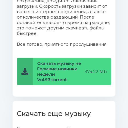
сохранения, дождитесь окончания
Декабря.mp3 (8.8 Mb)
загрузки. Скорость загрузки зависит от
вашего интернет соединения, а также
от количества раздающий. После
11. Marny - Ближе.mp3 (8.71 Mb)
оставайтесь какое-то время на раздаче,
это поможет другим скачивать файлы
12. Григорий Лепс - Не Забывшая
быстрее.
Меня.mp3 (8.56 Mb)
Все готово, приятного прослушивания.
13. Ruslan Knaub - Иначе.mp3 (8.5
Mb)
Скачать музыку не
Громкие новинки
374.22 Mb
14. Katy Lamba - Между
недели
Нами.mp3 (8.37 Mb)
Vol.93.torrent
15. Анастасия Бубнова - Утонула
Навсегда.mp3 (8.36 Mb)
16. Дмитрий Жук - Письмо
Скачать еще музыку
Души.mp3 (8.32 Mb)