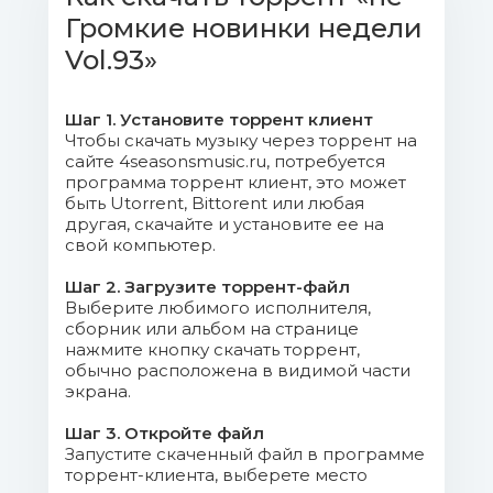
Громкие новинки недели
04. Александр Шоуа & Непара -
Плачь и Смотри (DJ Prezzplay Radio
Vol.93»
Edit).mp3 (9.94 Mb)
Шаг 1. Установите торрент клиент
05. Кроссы - У Меня Есть
Чтобы скачать музыку через торрент на
Гучи.mp3 (2.77 Mb)
сайте 4seasonsmusic.ru, потребуется
программа торрент клиент, это может
быть Utorrent, Bittorent или любая
06. Галина Ветошкина - Как
другая, скачайте и установите ее на
Долго Я Тебя Ждала.mp3 (9.61 Mb)
свой компьютер.
07. Андрей Язвинский & Наталья
Шаг 2. Загрузите торрент-файл
Выберите любимого исполнителя,
Язвинская - Новогодняя.mp3 (9.49 Mb)
сборник или альбом на странице
нажмите кнопку скачать торрент,
08. Dolrei - Одни.mp3 (9.24 Mb)
обычно расположена в видимой части
экрана.
09. Марина Девятова - Какая
Шаг 3. Откройте файл
Песня Без Баяна.mp3 (9.01 Mb)
Запустите скаченный файл в программе
торрент-клиента, выберете место
10. ТУ-134 - В Последний Вечер