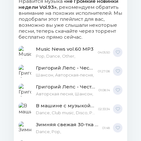
Нравится музыка
«не Громкие новинки
17. Ксения Кулакова -
недели Vol.93»
, рекомендуем обратить
Отжигать.mp3 (8.27 Mb)
внимание на похожих исполнителей. Мы
подобрали этот плейлист для вас,
возможно вы уже слышали некоторые
18. Нервы - Всё Будет
песни, теперь скачайте через торрент
Хорошо.mp3 (8.16 Mb)
бесплатно прямо сейчас.
19. Вика Цыганова - Родная
Music News vol.60 MP3
04:05:50
Улица.mp3 (8.28 Mb)
Pop, Dance, Other,
Григорий Лепс - Честь имею! Кони привередливые [Высоцкий] MP3
20. Анна Тимошенко -
01:27:08
Шансон, Авторская-песня,
Отпусти.mp3 (8.08 Mb)
Григорий Лепс - Честь имею! На дистанции (Высоцкий) MP3
01:08:14
21. Рандеву - Там.mp3 (8.01 Mb)
Авторская песня, Шансон,
В машине с музыкой Vol.113 MP3
22. Игорь маХ & Андрей
02:33:34
Dance, Club music, Disco, Pop, Rock, Rap, Shanson, Auto,
Курбатов - Девочка с Таганочки.mp3
(7.93 Mb)
Зимняя свежая 30-тка Vol.5 MP3
01:48
Dance, Pop,
23. Татьяна Буланова -