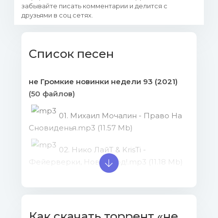
забывайте писать комментарии и делится с
друзьями в соц сетях.
Список песен
не Громкие новинки недели 93 (2021)
(50 файлов)
01. Михаил Мочалин - Право На
Сновиденья.mp3 (11.57 Mb)
02. Нико ЛайТ & KrisTi -
Фейерверки, Новый Год!.mp3 (11.18 Mb)
03. Григорий Лепс & Хибла
Герзмава - Ящик Пандоры.mp3 (10.72
Mb)
Как скачать торрент «не