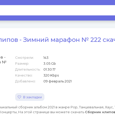
липов - Зимний марафон № 222 ска
Смотрели:
143
Размер:
3.05 Gb
Длительность:
01:30:17
Качество:
320 Kbps
Добавлено:
09 февраль 2021
В закладки
ыкальный сборник альбом 2021 в жанре Pop, Танцевальная, Хаус, Т
Концерты, На этой странице вы можете скачать
Сборник клипов