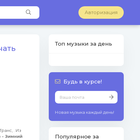
Авторизация
Топ музыки за день
чать
Будь в курсе!
Новая музыка каждый день!
ранс, . Из
Популярное за
 - Зимний