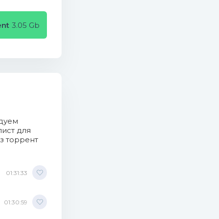
ent
3.05 Gb
ьшой страны
ндуем
лист для
з торрент
01:31:33
01:30:59