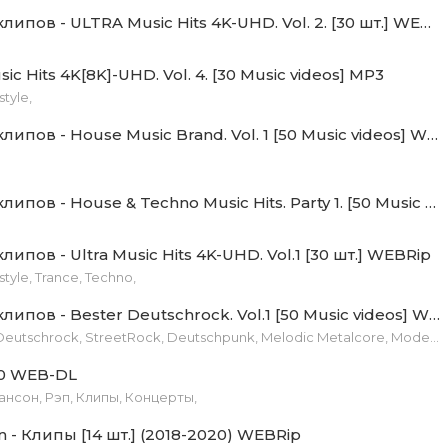
Сборник клипов - ULTRA Music Hits 4K-UHD. Vol. 2. [30 шт.] WEBRip
Кот - До или После (Премьера!).mp4 (110.12 Mb)
ерман - На Краю (Премьера!).mp4 (112.08 Mb)
c Hits 4K[8K]-UHD. Vol. 4. [30 Music videos] MP3
tyle,
уманская - Двічі в одну річку не війдеш (Премьера!).mp4
Сборник клипов - House Music Brand. Vol. 1 [50 Music videos] WEBRip
Сборник клипов - House & Techno Music Hits. Party 1. [50 Music videos] WEBRip
липов - Ultra Music Hits 4K-UHD. Vol.1 [30 шт.] WEBRip
tyle, Trance, Techno,
Сборник клипов - Bester Deutschrock. Vol.1 [50 Music videos] WEBRip
Hard Rock, Deutschrock, StreetRock, Deutschpunk, Melodic Metalcore, Modern Metal.,
0 WEB-DL
ансон, Рэп, Клипы, Концерты,
 - Клипы [14 шт.] (2018-2020) WEBRip