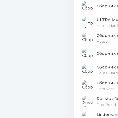
23. Марта 
24. Таня Г
ULTRA Musi
House, Hards
25. Юлия Д
House,
Сборник к
House, Hards
RusMuz-1
Поп, Рок, Ш
Lindemann