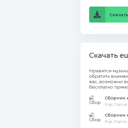
14. The Vam
Скачать
15. А. Гри
(Премьера!).mp4 
16. Анна Ш
17. Антиті
Скачать е
18. Букатар
Нравится музык
Премьера!).mp4 
обратить вниман
вас, возможно в
19. Бумбок
бесплатно прямо
20. Глюк'o
Сборник 
Pop, Dance,
21. Евгени
Сборник 
Pop, Dance, 
22. Калино