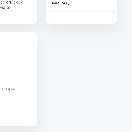
 со списком
месяц
 скачать
eo).mp4
4 (111.92 Mb)