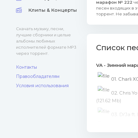
марафон № 222
че
песен входящих в э
Клипы & Концерты
торрент. Не забыва
Скачать музыку, песни,
лучшие сборники и целые
альбомы любимых
Список пе
исполнителей формате MP3
через торрент.
VA - Зимний мар
Контакты
Правообладателям
01. Charli 
Условия использования
02. Chris Y
(121.62 Mb)
03. Di'Ja ft
04. DJ Sann