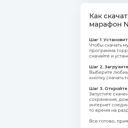
05. DJane H
Как скача
06. Dylan S
марафон №
07. Franky
Шаг 1. Установи
08. Lea Rue
Чтобы скачать му
(110.97 Mb)
программа торрен
скачайте и уста
09. Mary La
Шаг 2. Загрузит
Выберите любимо
10. Of Mons
кнопку скачать 
11. One Dir
Шаг 3. Откройте
Запустите скаче
сохранения, дож
12. Saha -
интернет соедин
Mb)
то время на раз
Все готово, при
13. The Che