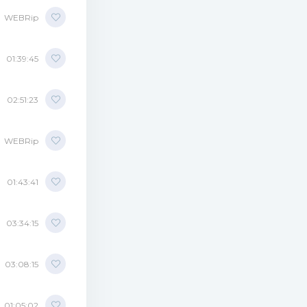
WEBRip
01:39:45
 (98.53 Mb)
02:51:23
WEBRip
01:43:41
03:34:15
03:08:15
01:05:02