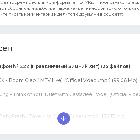
рез торрент бесплатно в формате HDTVRip. Ниже ознакомьтесь
тот сборник или альбом, а также найдете информацию о том, как
йте писать комментарии и делится с друзьями в соц сетях.
сен
афон № 222 (Праздничный Зимний Хит) (25 файлов)
XCX - Boom Clap ( MTV Live) (Official Video).mp4 (99.06 Mb)
oung - Think of You (Duet with Cassadee Pope) (Official Vid
. BabyFresh - Take Kiss (Official Video).mp4 (138.13 Mb)
y J Ft. Dangerous, Mike Kingz - Hot Shot (Official Video).mp