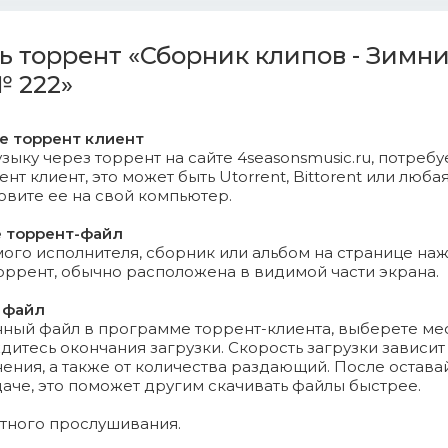
ouseKat ft. Rameez - ASS UP (Official Video).mp4 (117.92 
ть торрент «Сборник клипов - Зимн
cott - Crazy Over Me (Official Video).mp4 (115.83 Mb)
 222»
 - Камнем (Премьера!).mp4 (136.18 Mb)
те торрент клиент
 - Sleep, For The Weak! (Lost Frequencies Remix) (Official
зыку через торрент на сайте 4seasonsmusic.ru, потребу
т клиент, это может быть Utorrent, Bittorent или любая
новите ее на свой компьютер.
mbert ft. Angel Haze, K.Flay - Ribcage (Official Video).mp4
е торрент-файл
го исполнителя, сборник или альбом на странице на
ters And Men - Wolves Without Teeth (Official Video).mp4 
торрент, обычно расположена в видимой части экрана.
ection - History (Official Video).mp4 (108.07 Mb)
 файл
нный файл в программе торрент-клиента, выберете ме
дитесь окончания загрузки. Скорость загрузки зависит
 Всего лишь три слова (Simply three words) (Премьера!).mp
ения, а также от количества раздающий. После остава
даче, это поможет другим скачивать файлы быстрее.
ятного прослушивания.
mical Brothers ft. Beck - Wide Open (Official Video).mp4 (