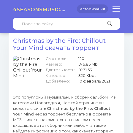
4SEASONSMUSIC.RU
Авторизация
Christmas by the Fire: Chillout
Your Mind скачать торрент
Смотрели:
120
Размер:
576.85 Mb
Длительность:
01:31:53
Качество:
320 Kbps
Добавлено:
10 февраль 2021
Это популярный музыкальный сборник альбом . Из
категории Новогодняя, На этой странице вы
можете скачать
Christmas by the Fire: Chillout
Your Mind
через торрент бесплатно в формате
MP3. Ниже ознакомьтесь со списком песен
входящих в этот сборник или альбом, а также
найдете информацию о том, как скачать торрент.