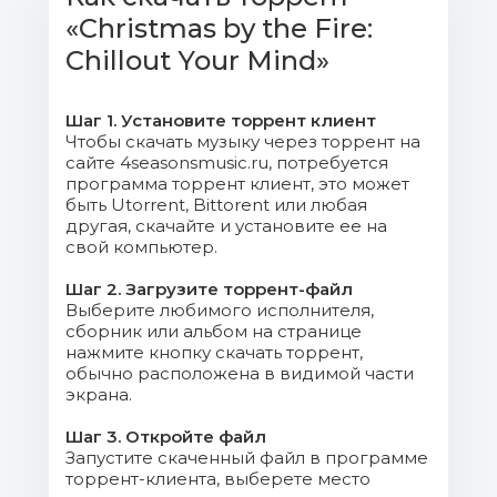
«Christmas by the Fire:
Original Mix.flac (20.17 Mb)
Chillout Your Mind»
05. Marco Moli - A Piano and a
Trumpet - Original Mix.flac (29.83 Mb)
Шаг 1. Установите торрент клиент
Чтобы скачать музыку через торрент на
06. Luis Hermandez - A Tu Lado -
сайте 4seasonsmusic.ru, потребуется
Original Mix.flac (23.77 Mb)
программа торрент клиент, это может
быть Utorrent, Bittorent или любая
другая, скачайте и установите ее на
07. Clelia Felix - Along the Coast -
свой компьютер.
Original Mix.flac (21.9 Mb)
Шаг 2. Загрузите торрент-файл
Выберите любимого исполнителя,
08. Francesca Gramegna - All to
сборник или альбом на странице
Lose.flac (29.05 Mb)
нажмите кнопку скачать торрент,
обычно расположена в видимой части
09. Weber & Weber - Bossa Nueva -
экрана.
Original Mix.flac (30.5 Mb)
Шаг 3. Откройте файл
Запустите скаченный файл в программе
10. Pep Llado - Boslamb - Original
торрент-клиента, выберете место
Mix.flac (30.47 Mb)