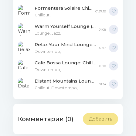
Formentera Solaire Chill FLAC
01:37:19
Chillout,
Warm Yourself Lounge (Chillout Your Mind) FLAC
01:08
Lounge, Jazz,
Relax Your Mind Lounge: Chillout Your Mind FLAC
01:17
Downtempo,
Cafe Bossa Lounge: Chillout Your Mind FLAC
01:10
Downtempo,
Distant Mountains Lounge: Chillout Your Mind MP3
01:34
Chillout, Downtempo,
Комментарии (0)
Добавить