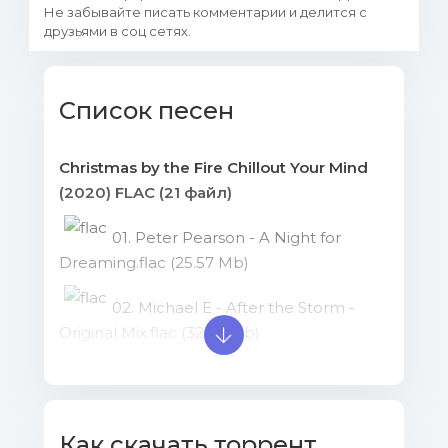
Не забывайте писать комментарии и делится с
друзьями в соц сетях.
Список песен
Christmas by the Fire Chillout Your Mind
(2020) FLAC (21 файл)
01. Peter Pearson - A Night for
Dreaming.flac (25.57 Mb)
02. Michael E - After the Storm -
Original Mix.flac (32.52 Mb)
03. La Estación Del Mar - A Sax in
the City - Original Mix.flac (22.1 Mb)
Как скачать торрент
04. Peter Pearson - Apres Sun -