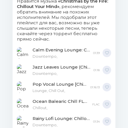
Нравится музыка
«Christmas by the Fire:
17. Svendaq - Blue Bossa - Original
Chillout Your Mind»
, рекомендуем
Mix.flac (45.51 Mb)
обратить внимание на похожих
исполнителей. Мы подобрали этот
плейлист для вас, возможно вы уже
18. Marga Sol - Cafe Del Amor -
слышали некоторые песни, теперь
Original Mix.flac (28.31 Mb)
скачайте через торрент бесплатно
прямо сейчас.
19. Pier-O - Devaneio.flac (38.08 Mb)
Calm Evening Lounge: Chillout Your Mind MP3
01:39
20. Vincenzo Ricca - 50 Years of
Downtempo,
Bossa.flac (22.41 Mb)
Jazz Leaves Lounge (Chillout Your Mind) FLAC
01:18
Downtempo,
cover.jpg (1.3 Mb)
Pop Vocal Lounge [Chillout Your Mind] FLAC FLAC
01:16:13
Lounge, Chill Out,
Ocean Balearic Chill FLAC
FLAC
Chillout,
Rainy Lofi Lounge: Chillout Your Mind FLAC
01:34
Downtempo,