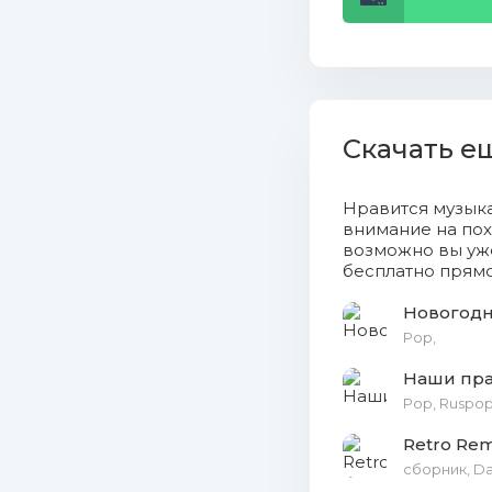
16. Donna
17. Dean M
18. Диск
Скачать е
19. Uma2
Нравится музык
внимание на пох
20. Marvi
возможно вы уже
бесплатно прямо
21. Wham!
Новогодн
22. Руки
Pop,
Наши пра
23. Муми
Рор, Ruspop
24. ABBA
Retro Rem
сборник, Dan
25. Bee G