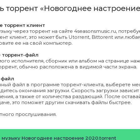
ort - City of Angels.m4a (7.31 Mb)
ть торрент «Новогоднее настроение
ro - Новый год!.m4a (10.45 Mb)
те торрент клиент
 Girls - Christmas Wrapping.m4a (10.39 Mb)
зыку через торрент на сайте 4seasonsmusic.ru, потребу
т клиент, это может быть Utorrent, Bittorent или любая
новите ее на свой компьютер.
 Арбенина - салют зима!.m4a (5.35 Mb)
е торрент-файл
Family - Так бывает II.m4a (9.53 Mb)
го исполнителя, сборник или альбом на странице на
торрент, обычно расположена в видимой части экрана.
Брежнева - Любите друг друга (Из к-ф ''Ёлки последние''
 файл
нный файл в программе торрент-клиента, выберете ме
дитесь окончания загрузки. Скорость загрузки зависит
Мишель - Рождество.m4a (8.29 Mb)
ения, а также от количества раздающий. После остава
даче, это поможет другим скачивать файлы быстрее.
Митяев - Запах снега.m4a (6.67 Mb)
ятного прослушивания.
 Carey - All I Want for Christmas Is You.m4a (10.3 Mb)
Филипчук - С Новым годом, земля!.m4a (8.25 Mb)
 музыку Новогоднее настроение 2020.torrent