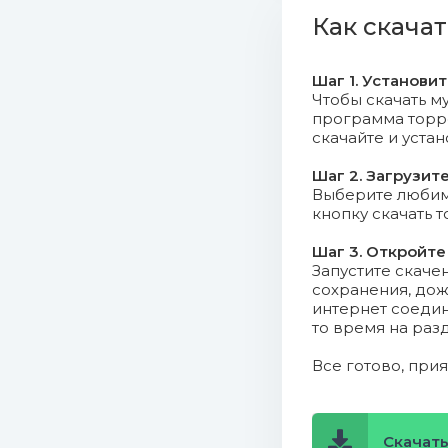
06. Cub Sp
Как скача
07. Sereb
Шаг 1. Установи
08. Spice
Чтобы скачать му
программа торрен
скачайте и уста
09. Диана
Шаг 2. Загрузит
10. 5sta 
Выберите любимо
кнопку скачать 
11. Вера 
Шаг 3. Откройте
Mb)
Запустите скаче
сохранения, дож
12. Моя 
интернет соедин
то время на раз
13. Олег 
Все готово, при
14. Mariah
15. Анна 
Скачать