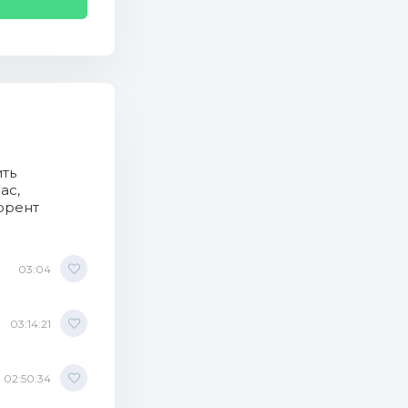
ить
ас,
b)
ррент
03:04
03:14:21
02:50:34