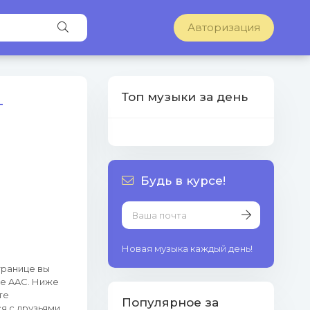
Авторизация
Топ музыки за день
т
Будь в курсе!
Новая музыка каждый день!
транице вы
е AAC. Ниже
те
Популярное за
я с друзьями