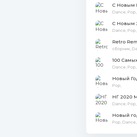
С Новым 
26. Jon B
Dance, Pop,
С Новым 
27. Ёлка 
Dance, Pop,
28. Чай 
Retro Rem
сборник, Dan
29. Sarah
100 Самы
30. Гост
Dance, Pop,
Новый Год
31. Людм
Рор,
32. Dido 
НГ 2020 
Dance, Pop,
33. Stevi
Новый го
34. Coldp
Pop, Dance,
35. Ella F