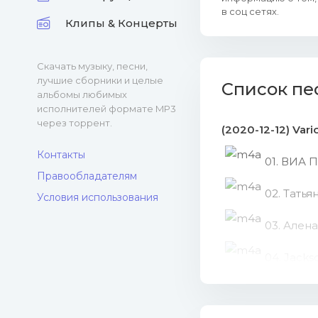
в соц сетях.
Клипы & Концерты
Скачать музыку, песни,
лучшие сборники и целые
Список пе
альбомы любимых
исполнителей формате MP3
через торрент.
(2020-12-12) Var
Контакты
01. ВИА П
Правообладателям
02. Татья
Условия использования
03. Ален
04. Jacks
05. Дима