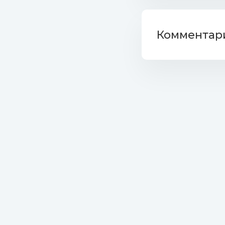
36. АЛСУ 
Комментари
37. Kylie
38. Майя 
39. Мумий
40. Евге
41. Глюк’
42. Bryan
43. Серг
44. Frank 
45. Корн