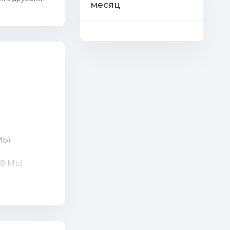
месяц
Mb)
78 Mb)
(8.46 Mb)