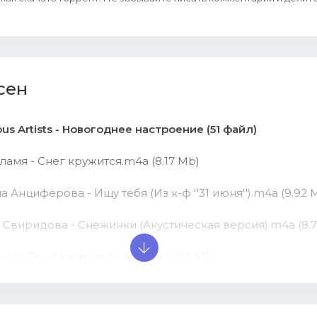
сен
ious Artists - Новогоднее настроение (51 файл)
ламя - Снег кружится.m4a (8.17 Mb)
на Анциферова - Ищу тебя (Из к-ф ''31 июня'').m4a (9.92 
а Свиридова - Снежинки (Акустическая версия).m4a (8.
on 5 - The Christmas Song.m4a (6.99 Mb)
 Билан - Новогодняя (Новый Год, С Новой Строчки).m4a 