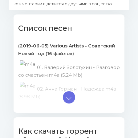
комментарии и делится с друзьями в соц сетях.
Список песен
(2019-06-05) Various Artists - Советский
Новый год (16 файлов)
01. Валерий Золотухин - Разговор
со счастьем.m4a (5.24 Mb)
02. Анна Герман - Надежда.m4a
(8.98 Mb)
03. Поющие гитары - Нет тебя
прекрасней.m4a (6.83 Mb)
Как скачать торрент
04. Аида Ведищева - Песенка о