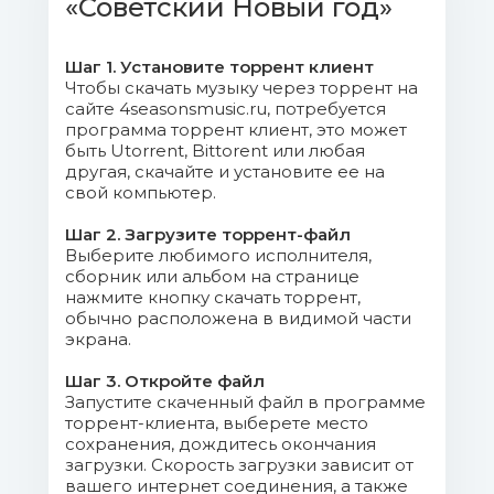
«Советский Новый год»
медведях (Из к-ф ''Кавказская
пленница, или Новые приключения
Шурика'').m4a (5.51 Mb)
Шаг 1. Установите торрент клиент
Чтобы скачать музыку через торрент на
сайте 4seasonsmusic.ru, потребуется
05. Ольга Зарубина - На
программа торрент клиент, это может
теплоходе музыка играет.m4a (7.47 Mb)
быть Utorrent, Bittorent или любая
другая, скачайте и установите ее на
06. Юрий Никулин - Песня про
свой компьютер.
зайцев (А нам всё равно).m4a (4.23 Mb)
Шаг 2. Загрузите торрент-файл
Выберите любимого исполнителя,
07. Нина Бродская - Звенит
сборник или альбом на странице
январская вьюга (Из к-ф ''Иван
нажмите кнопку скачать торрент,
обычно расположена в видимой части
Васильевич меняет профессию'').m4a
экрана.
(5.91 Mb)
Шаг 3. Откройте файл
08. Валерий Ободзинский - Эти
Запустите скаченный файл в программе
торрент-клиента, выберете место
глаза напротив.m4a (8.51 Mb)
сохранения, дождитесь окончания
загрузки. Скорость загрузки зависит от
09. Алла Пугачёва - Этот мир
вашего интернет соединения, а также