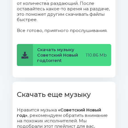
придуман не нами (Из к-ф ''Женщина
от количества раздающий. После
оставайтесь какое-то время на раздаче,
которая поёт'').m4a (5.95 Mb)
это поможет другим скачивать файлы
быстрее.
10. Анна Герман - Когда цвели
сады.m4a (12.19 Mb)
Все готово, приятного прослушивания.
11. Сергей Беликов - Радуга.m4a
(4.08 Mb)
Скачать музыку
Советский Новый
110.86 Mb
год.torrent
12. Татьяна Анциферова - Ищу
тебя (Из к-ф ''31 июня'').m4a (10.03 Mb)
13. Юрий Лоза - Плот.m4a (10.97
Mb)
Скачать еще музыку
14. Поющие гитары - Синий
иней.m4a (5.32 Mb)
Нравится музыка
«Советский Новый
год»
, рекомендуем обратить внимание
на похожих исполнителей. Мы
15. Тамара Гвердцители -
подобрали этот плейлист для вас,