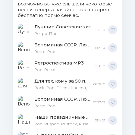
Элегия.m4a (9.46 Mb)
возможно вы уже слышали некоторые
песни, теперь скачайте через торрент
folder.webp (166.36 Kb)
бесплатно прямо сейчас.
Лучшие Советские хиты 60-70-х MP3
01:14
Ретро, Поп,
Вспоминая СССР. Любимые песни 3 (1970-1979) MP3
30:21:54
Retro, Pop,
Ретроспектива MP3
15:08:32
Pop, Retro,
Для тех, кому за 50 по-киношному MP3
06:07:39
Rock, Pop, Disco, Шансон,
Вспоминая СССР. Любимые песни 2 MP3
07:27:02
Retro, Pop,
Наши праздничные песни MP3
03:14:21
Рор, Ruspop, Rusrock, Rusestrada,