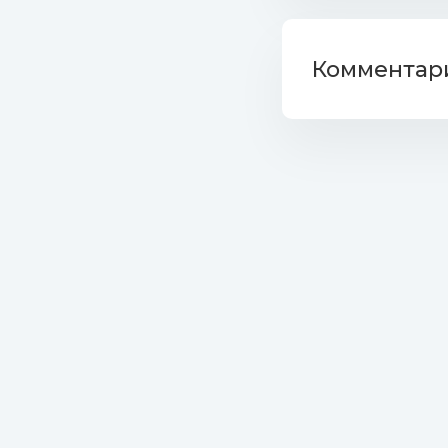
33. DJ Co
(6.12 Mb)
Комментари
34. Rene 
35. Nik F
36. Dani 
37. Ruben
38. Alpha
39. Turbo
40. Turbo
folder.jpg 