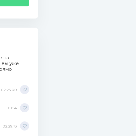
е на
о вы уже
Rossi Radio
прямо
02:25:00
01:54
Mb)
02:29:18