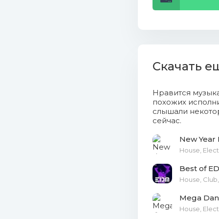
15. Dani 
16. WISSA
17. DJ Je
Скачать е
18. Steph
Нравится музык
похожих исполни
19. Sean 
слышали некотор
Edit).mp3 (6.29 M
сейчас.
New Year 
20. John C
House, Elect
21. Nick 
Best of E
House, Club,
22. Jorda
Mega Danc
23. Dani 
House, Elect