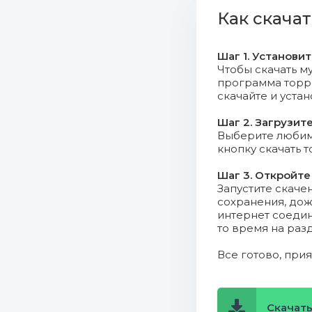
06. Alpha
Как скачат
07. Nik Fi
Шаг 1. Установи
08. John 
Чтобы скачать му
программа торрен
Mix).mp3 (8.8 Mb
скачайте и уста
09. Dani 
Шаг 2. Загрузит
Выберите любимо
10. Jorda
кнопку скачать 
Шаг 3. Откройте
11. DJ Co
Запустите скаче
Edit).mp3 (6.11 Mb
сохранения, дож
интернет соедин
12. Turbo
то время на раз
Все готово, при
13. Two4O
Edit).mp3 (5.44 M
14. THREE
Скачать