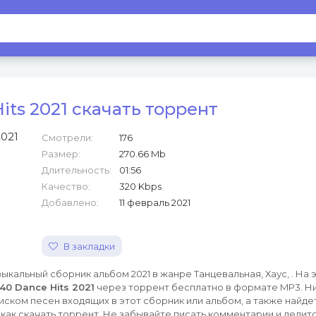
its 2021 скачать торрент
Смотрели:
176
Размер:
270.66 Mb
Длительность:
01:56
Качество:
320 Kbps
Добавлено:
11 февраль 2021
В закладки
ыкальный сборник альбом 2021 в жанре Танцевальная, Хаус, . На 
40 Dance Hits 2021
через торрент бесплатно в формате MP3. Н
иском песен входящих в этот сборник или альбом, а также найде
как скачать торрент. Не забывайте писать комментарии и делитс