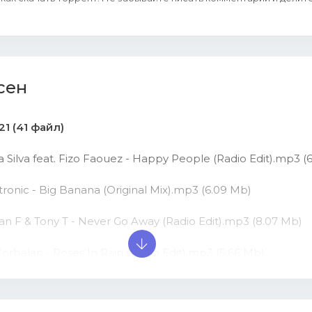
сен
21 (41 файл)
a Silva feat. Fizo Faouez - Happy People (Radio Edit).mp3 (
tronic - Big Banana (Original Mix).mp3 (6.09 Mb)
an F & Tony T - Never Go Away (Radio Edit).mp3 (8.07 Mb)
Corbalan - Roses In Rain (Radio Edit).mp3 (5.66 Mb)
Rodrigezz feat. Sophia May - The Moment (Original Mix).mp