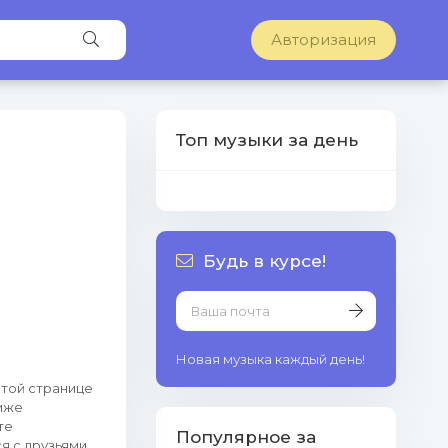
Авторизация
Топ музыки за день
Будь в курсе!
Новая музыка каждый день!
этой странице
иже
те
Популярное за
я с друзьями