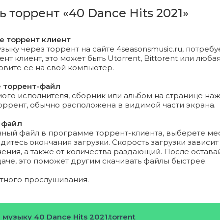
 Squad & Ya-Ya - Miss You (Radio Edit).mp3 (7.27 Mb)
ь торрент «40 Dance Hits 2021»
nn - Roll The Galaxy (Original Mix).mp3 (6.82 Mb)
те торрент клиент
Castel & Xan Castel feat. Matty - Like In The Summer Time (
зыку через торрент на сайте 4seasonsmusic.ru, потребу
т клиент, это может быть Utorrent, Bittorent или любая
)
новите ее на свой компьютер.
Corbalan - Let It Go (Radio Edit).mp3 (6.26 Mb)
е торрент-файл
го исполнителя, сборник или альбом на странице на
n Dae & Mark Star - Your Love (Original Mix).mp3 (6.26 Mb)
торрент, обычно расположена в видимой части экрана.
 файл
mbo x Tony T & Sander-7 feat. DJ Nicolas - What U Need (R
нный файл в программе торрент-клиента, выберете ме
)
дитесь окончания загрузки. Скорость загрузки зависит
ения, а также от количества раздающий. После остава
tronic - Zzinhage (Radio Edit).mp3 (6.28 Mb)
даче, это поможет другим скачивать файлы быстрее.
ятного прослушивания.
ne & KAYC feat. Elena Kellner - Our Way (Niels Van Gogh R
b)
 LIKE TO PARTY - Lifetime (Original Mix).mp3 (6.17 Mb)
 музыку 40 Dance Hits 2021.torrent