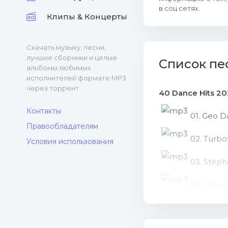
в соц сетях.
Клипы & Концерты
Скачать музыку, песни,
лучшие сборники и целые
Список пе
альбомы любимых
исполнителей формате MP3
через торрент.
40 Dance Hits 20
Контакты
01. Geo D
Правообладателям
02. Turbo
Условия использования
03. Steph
04. Dani 
05. Rene 