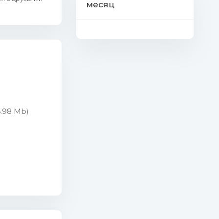
месяц
6.98 Mb)
3 (5.69 Mb)