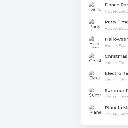
Dance Par
24. Yello
House, Elect
(9.02 Mb)
Party Tim
25. Steph
House, Elect
26. Doubl
Halloween
House, Elect
27. Rayma
Christmas
House, Elect
28. John 
Electro R
29. Pony 
House, Elect
30. Turbo
Summer Pa
House, Elect
31. Turbo
Planeta M
House, Elect
32. Elyamo