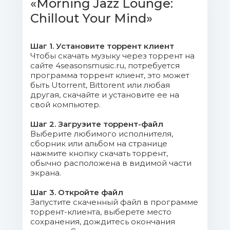
«Morning Jazz Lounge:
Saudade.m4a (10.9 Mb)
Chillout Your Mind»
05. Carol Sudhalter - Dry.m4a (14.15
Шаг 1. Установите торрент клиент
Mb)
Чтобы скачать музыку через торрент на
сайте 4seasonsmusic.ru, потребуется
06. Giacomo Bondi, Cristiana Polegri,
программа торрент клиент, это может
быть Utorrent, Bittorent или любая
Alfrebo Bochicchio, Fabrizio Foggia -
другая, скачайте и установите ее на
Cheek to Cheek.m4a (6.95 Mb)
свой компьютер.
07. Alyssa Zezza - All Around the
Шаг 2. Загрузите торрент-файл
Выберите любимого исполнителя,
World.m4a (10.81 Mb)
сборник или альбом на странице
нажмите кнопку скачать торрент,
08. Giacomo Bondi, Cristiana Polegri,
обычно расположена в видимой части
Alfrebo Bochicchio, Fabrizio Foggia -
экрана.
Englishman in New York.m4a (10.1 Mb)
Шаг 3. Откройте файл
Запустите скаченный файл в программе
09. Stefano Micarelli - La Genesi Del
торрент-клиента, выберете место
Fraseggio- Another Me, Another You.m4a
сохранения, дождитесь окончания