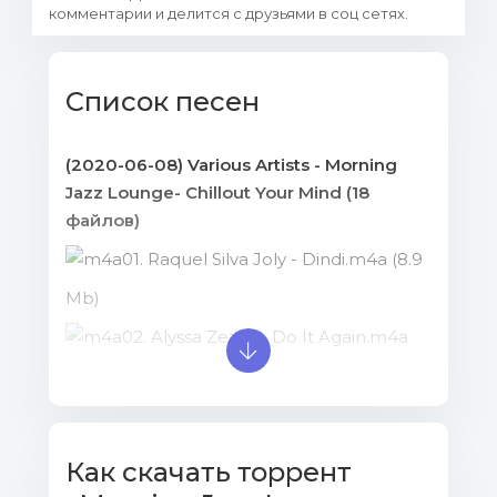
комментарии и делится с друзьями в соц сетях.
Список песен
(2020-06-08) Various Artists - Morning
Jazz Lounge- Chillout Your Mind (18
файлов)
01. Raquel Silva Joly - Dindi.m4a (8.9
Mb)
02. Alyssa Zezza - Do It Again.m4a
(8.3 Mb)
03. Raquel Silva Joly - Estate.m4a
(10.15 Mb)
Как скачать торрент
04. Brazil Beat - Chega De