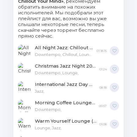
Chillout Your Mind»
, рекомендуем
- Felide.m4a (7.62 Mb)
обратить внимание на похожих
16. Sandro Gibellini Trio - Jazz in the
исполнителей. Мы подобрали этот
плейлист для вас, возможно вы уже
Park.m4a (9.39 Mb)
слышали некоторые песни, теперь
скачайте через торрент бесплатно
17. Bernard Cesari, Reggie Johnson -
прямо сейчас.
In Your Own Sweet Way.m4a (16.07 Mb)
All Night Jazz: Chillout Your Mind MP3
01:18:15
folder.webp (48 Kb)
Downtempo, Chillout, Lounge,
Christmas Jazz Night 2021 [Best X-Mas Jazz Music] FLAC
01:24
Downtempo, Lounge,
International Jazz Day MP3
08:18
Jazz,
Morning Coffee Lounge Chillout Your Mind MP3
00:57
Downtempo,
Warm Yourself Lounge (Chillout Your Mind) FLAC
01:08
Lounge, Jazz,