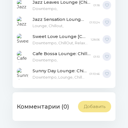
Jazz Leaves Lounge (Chillout Your Mind) FLAC
01:18
Downtempo,
Jazz Sensation Lounge [Chillout Your Mind] MP3
01:10:24
Lounge, Chillout,
Sweet Love Lounge [Chillout Your Mind] MP3
1:28:06
Downtempo, ChillOut, Relax, Lounge, Electronica,
Cafe Bossa Lounge: Chillout Your Mind FLAC
01:10
Downtempo,
Sunny Day Lounge: Chillout Your Mind AAC
01:10:46
Downtempo, Lounge, Chillout,
Комментарии (0)
Добавить