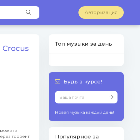
Авторизация
Топ музыки за день
 Crocus
Будь в курсе!
Новая музыка каждый день!
ы можете
Популярное за
ерез торрент