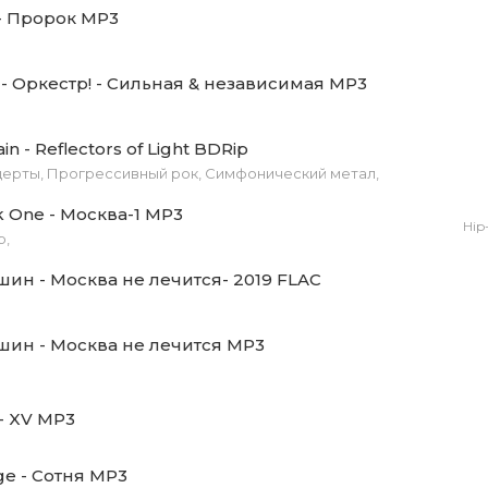
- Пророк MP3
ро (Live в Москва; feat. Симфонический оркестр).mp3 (17
- Оркестр! - Сильная & независимая MP3
ободен (Live в Москва; feat. Симфонический оркестр).mp3
ain - Reflectors of Light BDRip
церты, Прогрессивный рок, Симфонический метал,
k One - Москва-1 MP3
Hip
p,
ин - Москва не лечится- 2019 FLAC
шин - Москва не лечится MP3
- XV MP3
ge - Сотня MP3