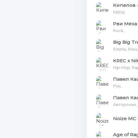
Кипелов 
Metal,
20. Торе
Рви Меха 
21. Я св
Rock,
Big Big Tr
Клипы, Кон
KREC x Ni
Hip-Hop, Ra
Павел Каш
Рок,
Павел Ка
Авторская,
Noize MC 
Age of Ra