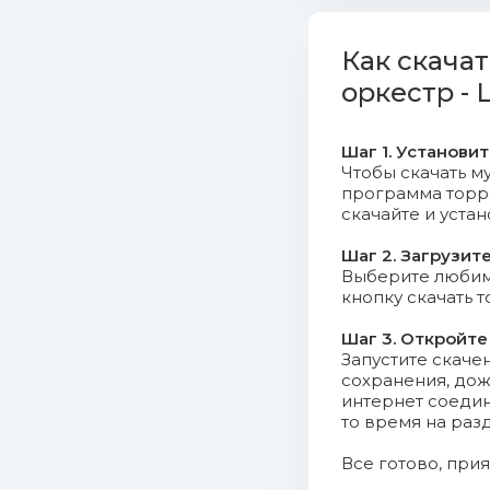
04. Вави
Как скача
05. Нава
оркестр - L
06. Дыха
оркестр).mp3 (14
Шаг 1. Установи
Чтобы скачать му
программа торрен
07. Белы
скачайте и уста
08. Прор
Шаг 2. Загрузит
Выберите любимо
09. Косо
кнопку скачать 
Mb)
Шаг 3. Откройте
Запустите скаче
10. Саль
сохранения, дож
оркестр).mp3 (20
интернет соедин
то время на раз
11. Поте
Все готово, при
оркестр).mp3 (15