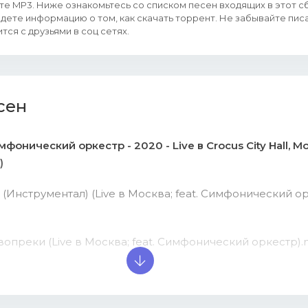
е MP3. Ниже ознакомьтесь со списком песен входящих в этот с
йдете информацию о том, как скачать торрент. Не забывайте пис
тся с друзьями в соц сетях.
сен
мфонический оркестр - 2020 - Live в Crocus City Hall, М
)
о (Инструментал) (Live в Москва; feat. Симфонический о
вопреки (Live в Москва; feat. Симфонический оркестр).m
ь огня (Live в Москва; feat. Симфонический оркестр).mp3