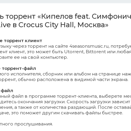
лон (Live в Москва; feat. Симфонический оркестр).mp3 (1
ть торрент «Кипелов feat. Симфони
ждение (Live в Москва; feat. Симфонический оркестр).m
ive в Crocus City Hall, Москва»
ние последней любви (Live в Москва; feat. Симфоничес
.86 Mb)
те торрент клиент
зыку через торрент на сайте 4seasonsmusic.ru, потребу
т клиент, это может быть Utorrent, Bittorent или любая
й ад (Live в Москва; feat. Симфонический оркестр).mp3 (
новите ее на свой компьютер.
ок (Live в Москва; feat. Симфонический оркестр).mp3 (16
е торрент-файл
го исполнителя, сборник или альбом на странице на
во поле (Live в Москва; feat. Симфонический оркестр).mp
торрент, обычно расположена в видимой части экрана.
 файл
нный файл в программе торрент-клиента, выберете ме
ери и его Отражение (Live в Москва; feat. Симфонически
дитесь окончания загрузки. Скорость загрузки зависит
.41 Mb)
ения, а также от количества раздающий. После остава
даче, это поможет другим скачивать файлы быстрее.
рянный рай (Инструментал) (Live в Москва; feat. Симфон
ятного прослушивания.
.81 Mb)