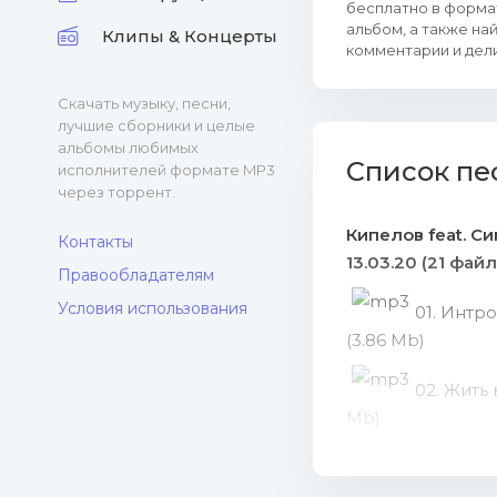
бесплатно в формат
альбом, а также на
Клипы & Концерты
комментарии и дели
Скачать музыку, песни,
лучшие сборники и целые
альбомы любимых
Список пе
исполнителей формате MP3
через торрент.
Кипелов feat. Си
Контакты
13.03.20 (21 файл
Правообладателям
Условия использования
01. Интр
(3.86 Mb)
02. Жить 
Mb)
03. Власт