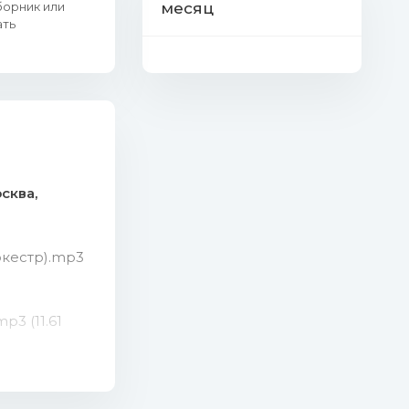
борник или
месяц
ать
осква,
ркестр).mp3
p3 (11.61
 (11.35 Mb)