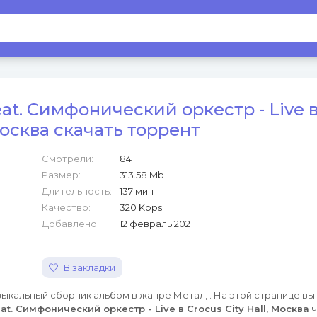
at. Симфонический оркестр - Live в
 Москва скачать торрент
Смотрели:
84
Размер:
313.58 Mb
Длительность:
137 мин
Качество:
320 Kbps
Добавлено:
12 февраль 2021
В закладки
ыкальный сборник альбом в жанре Метал, . На этой странице в
at. Симфонический оркестр - Live в Crocus City Hall, Москва
ч