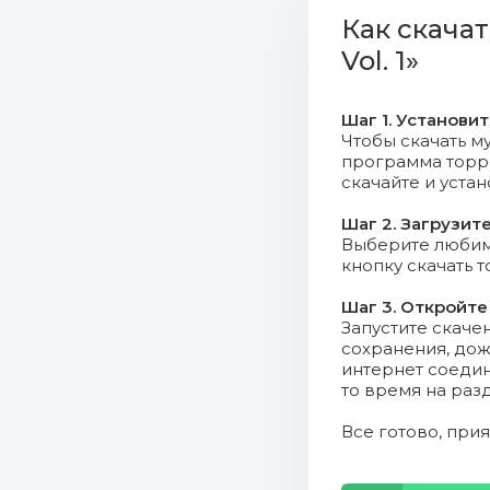
(8.55 Mb)
Как скачат
Vol. 1»
06. Bruno
07. Bueno
Шаг 1. Установи
Чтобы скачать му
08. Burak
программа торрен
скачайте и уста
09. Burak
Шаг 2. Загрузит
Выберите любимо
10. Burak
кнопку скачать 
11. Buzzy
Шаг 3. Откройте
Запустите скаче
сохранения, дож
12. Buzzy
интернет соедин
(8.68 Mb)
то время на раз
Все готово, при
13. Calvi
14. Calvi