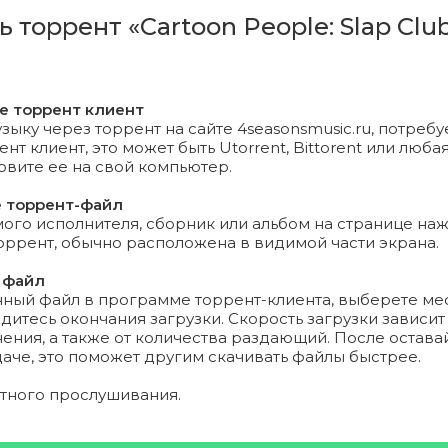
ь торрент «Cartoon People: Slap Clu
 Mars - Finesse (Ice Remix).mp3 (10.23 Mb)
 Clinic - Just A Deal (Robby Mond & Verel Remix).mp3 (8.8
те торрент клиент
зыку через торрент на сайте 4seasonsmusic.ru, потребу
 Yeter - Crash (Torr Remix).mp3 (11.06 Mb)
т клиент, это может быть Utorrent, Bittorent или любая
новите ее на свой компьютер.
 Yeter - Friday Night (Nitrex & Ice Remix).mp3 (8.87 Mb)
е торрент-файл
го исполнителя, сборник или альбом на странице на
 Yeter feat. Danelle Sandoval - Tuesday (XM Remix).mp3 (10
торрент, обычно расположена в видимой части экрана.
 Bus - You Don't Stop (G-Love & Igor Frank Remix).mp3 (10.
 файл
нный файл в программе торрент-клиента, выберете ме
дитесь окончания загрузки. Скорость загрузки зависит
 Bus - Make You Feel Loved (DJ Grushevski & Misha Zam R
ения, а также от количества раздающий. После остава
даче, это поможет другим скачивать файлы быстрее.
ятного прослушивания.
n Harris - Flashback (Damitrex Remix).mp3 (7.67 Mb)
n Harris - Flashback (Deeper Craft Remix).mp3 (11.63 Mb)