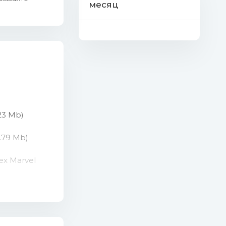
месяц
.23 Mb)
9.79 Mb)
lex Marvel
 (9.99 Mb)
a Remix).mp3