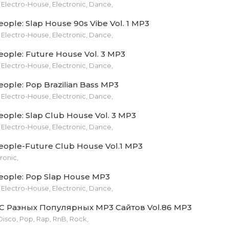
Electro-House, Electronic, Dance,
Guetta feat. Chris Willis & Fergie & Lmfao - Gettin' Over Yo
eople: Slap House 90s Vibe Vol. 1 MP3
mix).mp3 (8.83 Mb)
Electro-House, Electronic, Dance,
 Guetta feat. Akon - Sexy Bitch (Alexander Holsten & Nitre
eople: Future House Vol. 3 MP3
Electro-House, Electronic, Dance,
eople: Pop Brazilian Bass MP3
 Guetta feat. Akon - Sexy Bitch (Ice & Nitrex Remix).mp3 (10
Electro-House, Electronic, Dance,
om - Afrodynamix (Glazur Remix).mp3 (11.33 Mb)
eople: Slap Club House Vol. 3 MP3
Electro-House, Electronic, Dance,
mar feat. Lucenzo - Danza Kuduro (Mike Prado & Talyk Re
eople-Future Club House Vol.1 MP3
ronic,
arey feat. Michelle Shellers - Keep On Rising (Pavel Velchev 
eople: Pop Slap House MP3
Mb)
Electro-House, Electronic, Dance,
an Dahl - Castles In The Sky (Antonio Strong & Denice Remix
С Разных Популярных MP3 Сайтов Vol.86 MP3
Disco, Pop, Rap, RnB, Rock,