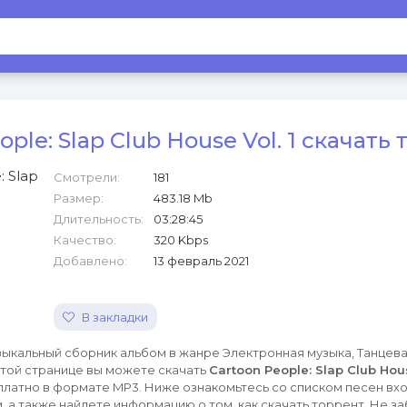
ople: Slap Club House Vol. 1 скачать
Смотрели:
181
Размер:
483.18 Mb
Длительность:
03:28:45
Качество:
320 Kbps
Добавлено:
13 февраль 2021
В закладки
ыкальный сборник альбом в жанре Электронная музыка, Танцева
а этой странице вы можете скачать
Cartoon People: Slap Club Hous
платно в формате MP3. Ниже ознакомьтесь со списком песен вхо
, а также найдете информацию о том, как скачать торрент. Не з