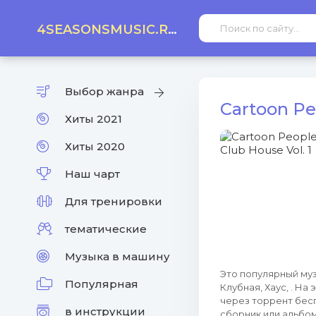
4SEASONSMUSIC.RU
Выбор жанра
Cartoon Pe
Хиты 2021
Хиты 2020
Наш чарт
Для тренировки
тематические
Музыка в машину
Это популярный муз
Популярная
Клубная, Хаус, . Н
через торрент бес
в инструкции
сборник или альбом