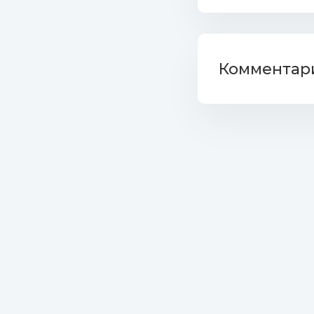
29. Ian V
Remix).mp3 (13.4
30. Imagi
Комментари
31. MERK 
Remix).mp3 (7.92
32. Micha
Remix).mp3 (10.1
33. Moran
34. Mutto
Mb)
35. Nicole
Mb)