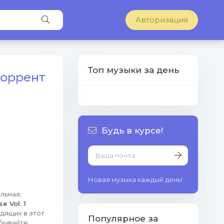
Авторизация
Топ музыки за день
 торрент
Будь в курсе!
Новая музыка каждый день!
льная,
e Vol. 1
дящих в этот
Популярное за
абывайте