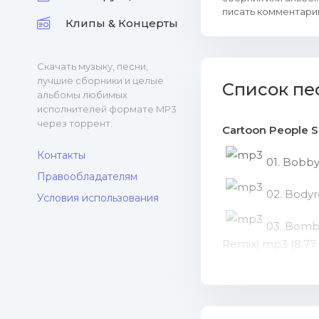
писать комментарии
Клипы & Концерты
Скачать музыку, песни,
лучшие сборники и целые
Список пе
альбомы любимых
исполнителей формате MP3
через торрент.
Cartoon People Sl
Контакты
01. Bobby
Правообладателям
02. Bodyr
Условия использования
03. Bombs
Remix).mp3 (8.77
04. Britn
05. Britn