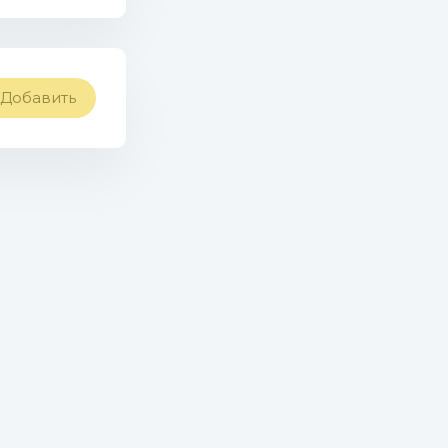
 DJ Jan Steen
Добавить
n
Zam
).mp3 (9.56
x).mp3 (9.47