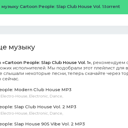
музыку Cartoon People: Slap Club House Vol. 1.torrent
n Harris feat. Frank Ocean & Migos - Slide (DJ Gonzalez Remi
n Harris feat. Rag n' Bone Man - Giant (Igor Frank & G-Love 
ще музыку
Phat feat. Elderbrook - Cola Cola (DJ Jan Steen Remix).mp3
а
«Cartoon People: Slap Club House Vol. 1»
, рекомендуем 
Phat feat. Elderbrook - Coca Cola (Golden Love & Igor Fran
ожих исполнителей. Мы подобрали этот плейлист для в
 Mb)
 слышали некоторые песни, теперь скачайте через то
 сейчас.
 Lake - I Want You (XM Remix).mp3 (8.35 Mb)
eople: Modern Club House MP3
 Bandit feat. Charli XCX Bhad Bhabie - Playboy Style (Suli
Electro-House, Electronic, Dance,
eople: Slap Club House Vol. 2 MP3
Electro-House, Electronic, Dance,
 Guetta feat. Afrojack, Charli XCX & French Montana - Dirty
emix).mp3 (8.9 Mb)
eople: Slap House 90S Vibe Vol. 2 MP3