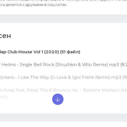
 и делится с друзьями в соц сетях.
сен
ap Club House Vol 1 (2020) (51 файл)
 Helms - Jingle Bell Rock (Struzhkin & Vitto Remix).mp3 (8
ockers - I Like The Way (G-Love & Igor Frank Remix).mp3 (
 Away feat. Peep This & Bounce Inc. - Bassline Maniacs (A
 Mb)
ey Spears - Till The World Ends (XM & Bulgakov Remix).mp3
ey Spears feat. Pharrell Williams - Boys (Mike Prado & Fom