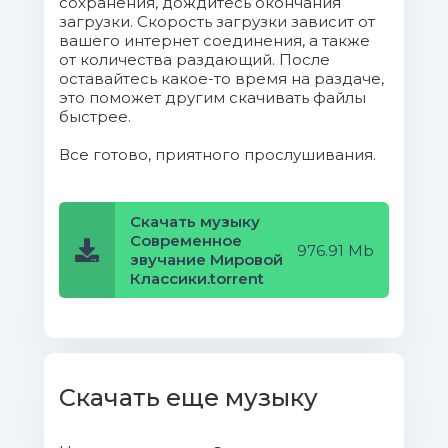
сохранения, дождитесь окончания
загрузки. Скорость загрузки зависит от
вашего интернет соединения, а также
100.Sarasate - Zigeuner weisen
от количества раздающий. После
(Mauriat).mp3 (7.67 Mb)
оставайтесь какое-то время на раздаче,
это поможет другим скачивать файлы
101.Strauss - Geschichten Aus Dem
быстрее.
Wiener Wald.mp3 (8.14 Mb)
Все готово, приятного прослушивания.
102.Gershwin - Rhapsody in blue
(Last).mp3 (12.61 Mb)
Скачать музыку
Современное
976.91 Mb
103.Brahms - Waltz As-dur
звучание Мировой
(Clayderman).mp3 (7.43 Mb)
Классики.torrent
104.Schumann - Traumerie
(Glauster).mp3 (8.82 Mb)
105.Steiner - Scandalo Al Sole.mp3
Скачать еще музыку
(8.11 Mb)