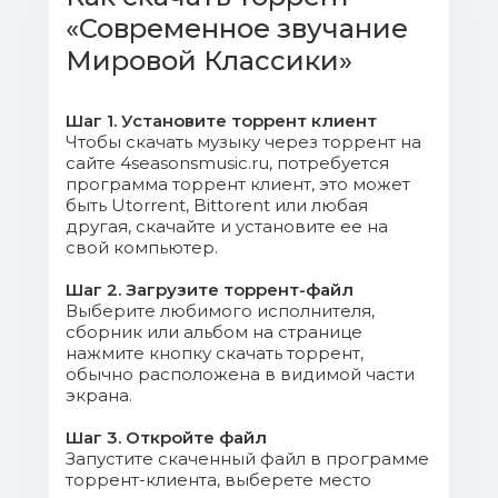
«Современное звучание
Mb)
Мировой Классики»
05.Bizet - Pearl fishers duet
(Zamfir).mp3 (8.65 Mb)
Шаг 1. Установите торрент клиент
Чтобы скачать музыку через торрент на
06.Paganini - Capriccio (Last).mp3
сайте 4seasonsmusic.ru, потребуется
(6.71 Mb)
программа торрент клиент, это может
быть Utorrent, Bittorent или любая
другая, скачайте и установите ее на
07.Vanessa Mae - Bach Street
свой компьютер.
Prelude.mp3 (10.08 Mb)
Шаг 2. Загрузите торрент-файл
Выберите любимого исполнителя,
08.Vanessa Mae - Can Can
сборник или альбом на странице
(You).mp3 (8.32 Mb)
нажмите кнопку скачать торрент,
обычно расположена в видимой части
09.Vanessa Mae - Classical Gas.mp3
экрана.
(7.64 Mb)
Шаг 3. Откройте файл
Запустите скаченный файл в программе
10.Vanessa Mae - Con
торрент-клиента, выберете место
Tradanza.mp3 (8.69 Mb)