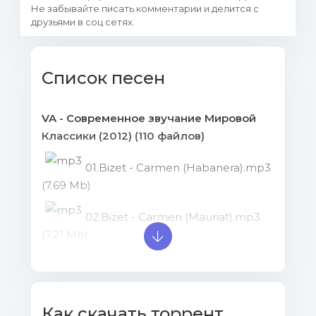
Не забывайте писать комментарии и делится с
друзьями в соц сетях.
Список песен
VA - Современное звучание Мировой
Классики (2012) (110 файлов)
01.Bizet - Carmen (Habanera).mp3
(7.69 Mb)
02.Bizet - Carmen (Mauriat).mp3
(7.21 Mb)
03.Bizet - Giselle (Papetti).mp3
(10.53 Mb)
Как скачать торрент
04.Bizet - March (Mae).mp3 (7.19